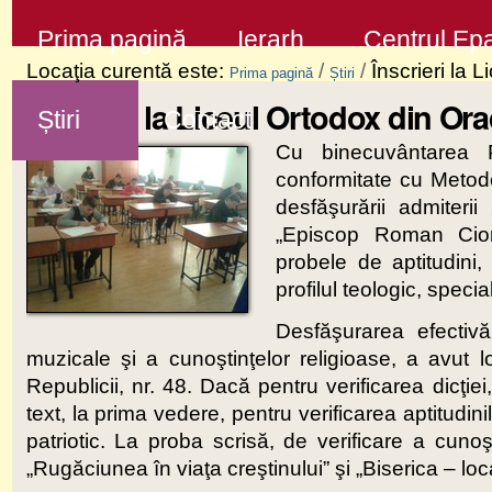
Sari
Secţiuni
Prima pagină
Ierarh
Centrul Epa
la
Locaţia curentă este:
/
/
Înscrieri la 
Prima pagină
Știri
conţinut
Înscrieri la Liceul Ortodox din Or
Știri
Contact
|
Cu binecuvântarea Pr
Sari
conformitate cu Metodo
la
desfăşurării admiter
navigare
„Episcop Roman Cioro
probele de aptitudini,
profilul teologic, speci
Desfăşurarea efectivă 
muzicale şi a cunoştinţelor religioase, a avut l
Republicii, nr. 48. Dacă pentru verificarea dicţie
text, la prima vedere, pentru verificarea aptitudi
patriotic. La proba scrisă, de verificare a cunoşt
„Rugăciunea în viaţa creştinului” şi „Biserica – lo