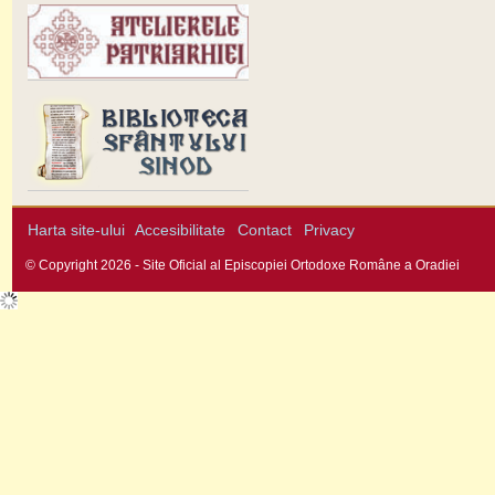
Harta site-ului
Accesibilitate
Contact
Privacy
© Copyright 2026 - Site Oficial al Episcopiei Ortodoxe Române a Oradiei