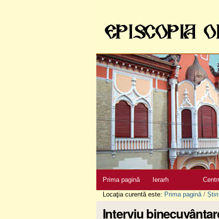
Sari
la
conţinut
|
Sari
la
navigare
Secţiuni
Prima pagină
Ierarh
Centr
Locaţia curentă este:
Prima pagină
/
Știri
Interviu binecuvântar