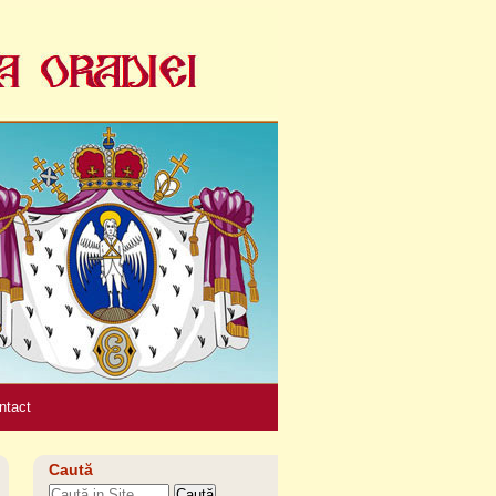
Unelte
personale
ntact
Caută