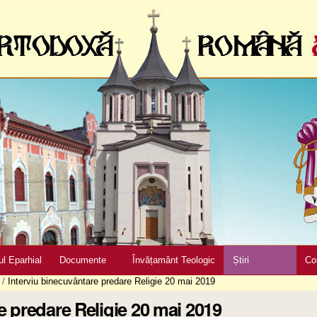
ul Eparhial
Documente
Învățamânt Teologic
Știri
Co
/
Interviu binecuvântare predare Religie 20 mai 2019
e predare Religie 20 mai 2019