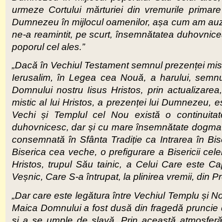
urmeze Cortului mărturiei din vremurile primare 
Dumnezeu în mijlocul oamenilor, așa cum am auzit d
ne-a reamintit, pe scurt, însemnătatea duhovnicea
poporul cel ales.”
„Dacă în Vechiul Testament semnul prezenței misti
Ierusalim, în Legea cea Nouă, a harului, semnu
Domnului nostru Iisus Hristos, prin actualizarea,
mistic al lui Hristos, a prezenței lui Dumnezeu, e
Vechi și Templul cel Nou există o continuita
duhovnicesc, dar și cu mare însemnătate dogmatic
consemnată în Sfânta Tradiție ca Intrarea în Bi
Biserica cea veche, o prefigurare a Bisericii cele
Hristos, trupul Său tainic, a Celui Care este Ca
Veșnic, Care S-a întrupat, la plinirea vremii, di
„Dar care este legătura între Vechiul Templu și 
Maica Domnului a fost dusă din fragedă pruncie de
și a se umple de slavă. Prin această atmosferă