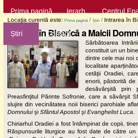
Sari
Secţiuni
Prima pagină
Ierarh
Centrul Epa
la
Locaţia curentă este:
/
/
Intrarea în B
Prima pagină
Știri
conţinut
Intrarea în Biserică a Maicii Domn
Știri
Contact
|
Sărbătoarea Intrăr
Sari
constituit un un b
la
dintre cele mai noi 
navigare
localitate aparțină
cetăţii Oradiei, ca
enorii, păstorită d
desăvârşită prin p
Preasfinţitul Părinte Sofronie, care a săvârşit 
slujire din vecinătatea noii biserici parohiale af
Domnului
şi
Sfântul Apostol şi Evanghelist Luca
.
Chiriarhul Oradiei a fost întâmpinat de copii, tiner
Răspunsurile liturgice au fost date de către u