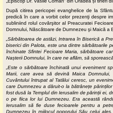
„Episcop Dr. Vasile Coman” din Oradea și tineri din
După citirea pericopei evanghelice de la Sfântu
predică în care a vorbit celor prezenţi despre imp
subliniind rolul covârşitor al Preacuratei Fecioa
Domnului, Născătoare de Dumnezeu şi Maică a Bis
„Sărbătoarea de astăzi, Intrarea în Biserică a Pr
biserici din Palota, este una dintre sărbătoarile 
închinate Sfintei Fecioare Maria, sărbătoare ca
Nașterii Domnului, în care ne aflăm, să sporească î
„Este o sărbătoare închinată unui eveniment spe
Marii, care avea să devină Maica Domnului, 
Cuvântului întrupat al Tatălui ceresc, un evenim
care Dumnezeu a dăruit-o la bătrânețe părinților e
fost dusă la Templul din Ierusalim de părinții ei,
o pe fiica lor lui Dumnezeu. Era această rându
Ierusalim să fie duse fecioarele pentru a petr
Dumnezeu în mijlocul poporului Său celui ales