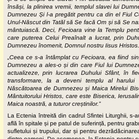
însăși, la plinirea vremii, templul slavei lui Du
Dumnezeu Și l-a pregătit pentru ca din el Fiul C
Unul-Născut din Tatăl să Se facă Om și să Se nas
mântuiască. Deci, Fecioara vine la Templu pent
care puterea Celui Preaînalt a lucrat, prin Duhu
Dumnezeu înomenit, Domnul nostru Iisus Hristos.
„Ceea ce s-a întâmplat cu Fecioara, ea fiind si
Dumnezeu a ales-o și din care Fiul lui Dumnezeu
actualizeze, prin lucrarea Duhului Sfânt, în fiec
transformare, la a deveni templu al harului 
Născătoarea de Dumnezeu și Maica Mirelui Biseri
Mântuitorului Hristos, care este Biserica, Ierusa
Maica noastră, a tuturor creștinilor.”
La Ectenia întreită din cadrul Sfintei Liturghii, s-
află în spitale și pe patul de suferință, pentru gra
sufletului și trupului, dar și pentru dezrădăcinarea
dintre oameni. De asemenea, la Ectenia pentru cei 