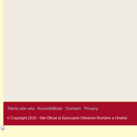
Harta site-ului
Accesibilitate
Contact
Privacy
© Copyright 2026 - Site Oficial al Episcopiei Ortodoxe Române a Oradiei