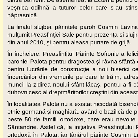
veşnica odihnă a tuturor celor care s-au stin
năprasnică.
La finalul slujbei, părintele paroh Cosmin Lavin
mulţumit Preasfinţiei Sale pentru prezenţa și sluji
din anul 2010, şi pentru aleasa purtare de grijă.
În încheiere, Preasfinţitul Părinte Sofronie a felic
parohiei Palota pentru dragostea şi râvna sfântă 
pentru lucrările de construcţie a noii biserici c
încercărilor din vremurile pe care le trăim, adr
muncii la zidirea noului sfânt lăcaş, pentru a fi 
duhovnicesc al dreptmăritorilor creştini din aceast
În localitatea Palota nu a existat niciodată biseri
etnie germană şi maghiară, având o bazilică de prop
peste 50 de familii ortodoxe, care erau nevoite
Sântandrei. Astfel că, la iniţiativa Preasfinţitulu
ortodoxă în Palota, iar tânărul părinte Cosmin L