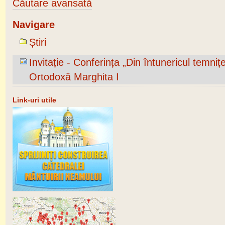
Căutare avansată
Navigare
Știri
Invitație - Conferința „Din întunericul temni
Ortodoxă Marghita I
Link-uri utile