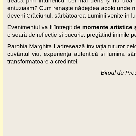
treacă prin întunericul cel mai dens și nu doar s
entuziasm? Cum renaște nădejdea acolo unde nu 
deveni Crăciunul, sărbătoarea Luminii venite în lume
Evenimentul va fi întregit de
momente artistice ș
o seară de reflecție și bucurie, pregătind inimile
Parohia Marghita I adresează invitația tuturor celo
cuvântul viu, experiența autentică și lumina să
transformatoare a credinței.
Biroul de Pres