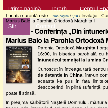
Sari
Secţiuni
Prima pagină
Ierarh
Centrul Epa
la
Locaţia curentă este:
/
/
Invitație - C
Prima pagină
Știri
conţinut
Marius Balo la Parohia Ortodoxă Marghita I
Știri
Contact
|
Invitație - Conferința „Din întuner
Sari
Marius Balo la Parohia Ortodoxă M
la
Parohia Ortodoxă
Marghita I
orga
navigare
16:00
, în biserica parohială cu
întunericul temniței la lumina C
Cunoscut în întreaga țară pentru
de detenție în China
, într-un co
aceasta l-a pus în fața limitelo
descoperind, în plină suferință, put
poate fi stinsă.
În preajma sărbătorii Nașterii Domnului, mărturia