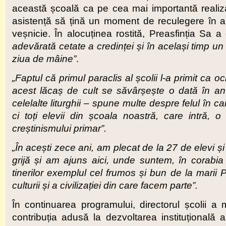
această școală ca pe cea mai importantă realiz
asistență să țină un moment de reculegere în am
veșnicie. În alocuținea rostită, Preasfinția Sa 
adevărată cetate a credinței și în același timp un
ziua de mâine”
.
„Faptul că primul paraclis al școlii l-a primit ca 
acest lăcaș de cult se săvârșește o dată în an 
celelalte liturghii – spune multe despre felul în car
ci toți elevii din școala noastră, care intră,
creștinismului primar”.
„În acești zece ani, am plecat de la 27 de elevi 
grijă și am ajuns aici, unde suntem, în corabia Bi
tinerilor exemplul cel frumos și bun de la marii P
culturii și a civilizației din care facem parte”.
În continuarea programului, directorul școlii a m
contribuția adusă la dezvoltarea instituțională