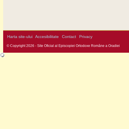
Harta site-ului
Accesibilitate
Contact
Privacy
© Copyright 2026 - Site Oficial al Episcopiei Ortodoxe Române a Oradiei