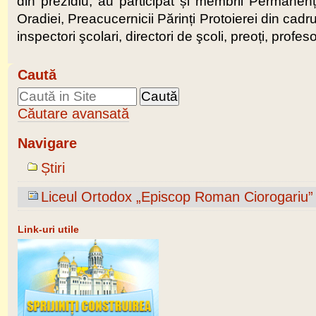
din prezidiu, au participat și membrii Permanen
Oradiei, Preacucernicii Părinți Protoierei din cad
inspectori şcolari, directori de şcoli, preoți, profeso
Caută
Căutare avansată
Navigare
Știri
Liceul Ortodox „Episcop Roman Ciorogariu” 
Link-uri utile