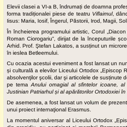
Elevii clasei a VI-a B, îndrumați de doamna prof
forma tradiționalei piese de teatru
Viflaimul
, dân
Iisus: Maria, Iosif, Îngerul, Păstorii, Irod, Magii, Sol
În încheierea programului artistic, Corul „Diacon
Roman Ciorogariu”, dirijat de la începuturile șco
Arhid. Prof. Ştefan Lakatos, a susținut un microre
în ieslea Betleemului.
Cu ocazia acestui eveniment a fost lansat un num
și culturală a elevilor Liceului Ortodox „Episco
absolvenţilor şcolii, dar şi articolele de susținute d
pe tema
Anului omagial al sfintelor icoane, al i
Justinian Patriarhul și al apărătorilor Ortodoxiei 
De asemenea, a fost lansat un volum de prezentare
unui proiect internaţional Erasmus.
La momentul aniversar al Liceului Ortodox „Epis