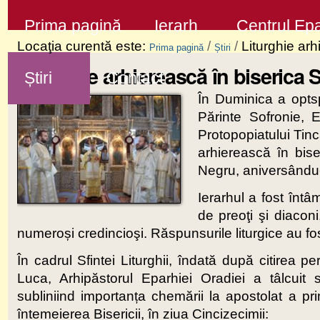
Sari
Secţiuni
Prima pagină
Ierarh
Centrul Epa
la
Locaţia curentă este:
/
/
Liturghie arh
Prima pagină
Știri
conţinut
Liturghie arhierească în biserica 
Știri
Contact
|
În Duminica a opts
Sari
Părinte Sofronie, E
la
Protopopiatului Tinc
navigare
arhierească în bis
Negru, aniversându-
Ierarhul a fost înt
de preoţi şi diaconi,
numeroși credincioşi. Răspunsurile liturgice au fos
În cadrul Sfintei Liturghii, îndată după citirea 
Luca, Arhipăstorul Eparhiei Oradiei a tâlcuit 
subliniind importanța chemării la apostolat a prim
întemeierea Bisericii, în ziua Cincizecimii: