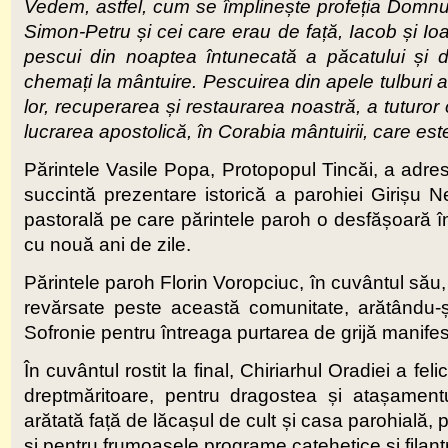
Vedem, astfel, cum se împlinește profeția Domnul
Simon-Petru și cei care erau de față, Iacob și Io
pescui din noaptea întunecată a păcatului și
chemați la mântuire. Pescuirea din apele tulburi a
lor, recuperarea și restaurarea noastră, a tuturor 
lucrarea apostolică, în Corabia mântuirii, care este
Părintele Vasile Popa, Protopopul Tincăi, a adres
succintă prezentare istorică a parohiei Girișu 
pastorală pe care părintele paroh o desfășoară în 
cu nouă ani de zile.
Părintele paroh Florin Voropciuc, în cuvântul să
revărsate peste această comunitate, arătându-și
Sofronie pentru întreaga purtarea de grijă manifest
În cuvântul rostit la final, Chiriarhul Oradiei a f
dreptmăritoare, pentru dragostea și atașament
arătată față de lăcașul de cult și casa parohială, pe
și pentru frumoasele programe catehetice și filantr