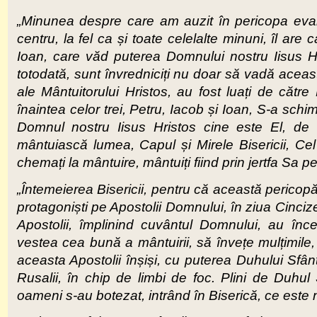
„Minunea despre care am auzit în pericopa evan
centru, la fel ca și toate celelalte minuni, îl ar
Ioan, care văd puterea Domnului nostru Iisus Hr
totodată, sunt învredniciți nu doar să vadă aceas
ale Mântuitorului Hristos, au fost luați de cătr
înaintea celor trei, Petru, Iacob și Ioan, S-a sch
Domnul nostru Iisus Hristos cine este El, de 
mântuiască lumea, Capul și Mirele Bisericii, Ce
chemați la mântuire, mântuiți fiind prin jertfa Sa p
„Întemeierea Bisericii, pentru că această pericopă
protagoniști pe Apostolii Domnului, în ziua Cincize
Apostolii, împlinind cuvântul Domnului, au î
vestea cea bună a mântuirii, să învețe mulțimile,
aceasta Apostolii înșiși, cu puterea Duhului Sfân
Rusalii, în chip de limbi de foc. Plini de Duhul
oameni s-au botezat, intrând în Biserică, ce este 