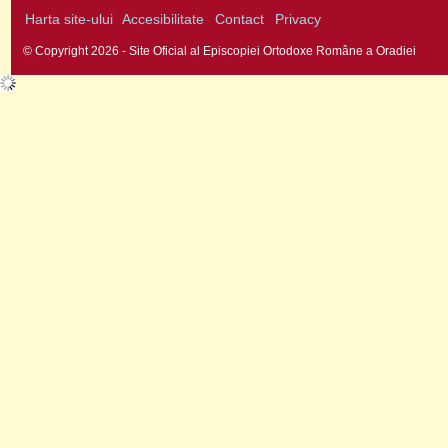
Harta site-ului
Accesibilitate
Contact
Privacy
© Copyright 2026 - Site Oficial al Episcopiei Ortodoxe Române a Oradiei