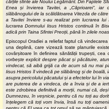
cărțile sfinte ale Noului Legământ. Din Faptele Sfi
Enea și învierea Tavitei, a „Căprioarei”, iar
slăbănogului de la scăldătoarea Vitezda de către 
a Tavitei înviere s-au realizat prin lucrarea lu
lucrarea Domnului Iisus Hristos continuă în Bis
adică prin Taina Sfintei Preoții, până în zilele noas
Episcopul Oradiei a reliefat faptul că vindecare
una deplină, care vizează toate planurile exi
covârșitoare în definirea sănătății trupești, ce
vorbește explicit despre păcat și păcătuire, atu
vindecat, să aibă grijă ca de acum să nu mai p
Iisus Hristos îl vindecă pe slăbănog și de boală, i
asupra pericolului păcatului și a efectelor lui în 
are puterea de a vindeca, de a învia și de a ierta
este zdrobirea definitivă a morții, numai că, de
Dumnezeu, în veșnicie, pentru că nu toți au dorit
înțelegem că toți vom învia, însă nu toți oame
pentru că El vrea ca tot omul să se mântuiască, î