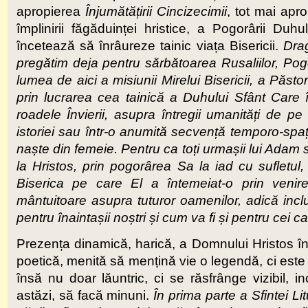
apropierea
Înjumătățirii Cincizecimii
, tot mai apr
împlinirii făgăduinței hristice, a Pogorârii Du
încetează să înrâureze tainic viața Bisericii.
Drag
pregătim deja pentru sărbătoarea Rusaliilor, Pogo
lumea de aici a misiunii Mirelui Bisericii, a Păsto
prin lucrarea cea tainică a Duhului Sfânt Care 
roadele Învierii, asupra întregii umanități de p
istoriei sau într-o anumită secvență temporo-spați
naște din femeie. Pentru ca toți urmașii lui Adam 
la Hristos, prin pogorârea Sa la iad cu sufletul,
Biserica pe care El a întemeiat-o prin venire
mântuitoare asupra tuturor oamenilor, adică inclu
pentru înaintașii noștri și cum va fi și pentru cei c
Prezența dinamică, harică, a Domnului Hristos în 
poetică, menită să mențină vie o legendă, ci este o
însă nu doar lăuntric, ci se răsfrânge vizibil, in
astăzi, să facă minuni.
În prima parte a Sfintei L