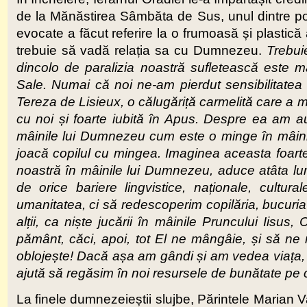
de la Mănăstirea Sâmbăta de Sus, unul dintre povăț
evocate a făcut referire la o frumoasă și plastică
trebuie să vadă relația sa cu Dumnezeu.
Trebui
dincolo de paralizia noastră sufletească este măr
Sale. Numai că noi ne-am pierdut sensibilitatea 
Tereza de Lisieux, o călugăriță carmelită care a 
cu noi și foarte iubită în Apus. Despre ea am au
mâinile lui Dumnezeu cum este o minge în mâin
joacă copilul cu mingea. Imaginea aceasta foarte p
noastră în mâinile lui Dumnezeu, aduce atâta lum
de orice bariere lingvistice, naționale, cultu
umanitatea, ci să redescoperim copilăria, bucuria d
alții, ca niște jucării în mâinile Pruncului Iis
pământ, căci, apoi, tot El ne mângâie, și să ne 
oblojește! Dacă așa am gândi și am vedea viața, a
ajută să regăsim în noi resursele de bunătate pe ca
La finele dumnezeieștii slujbe, Părintele Marian V