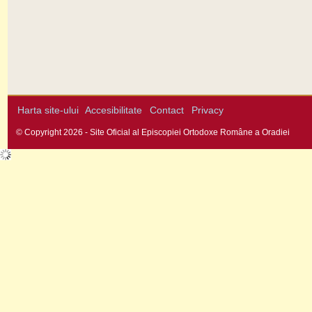
Harta site-ului
Accesibilitate
Contact
Privacy
© Copyright 2026 - Site Oficial al Episcopiei Ortodoxe Române a Oradiei