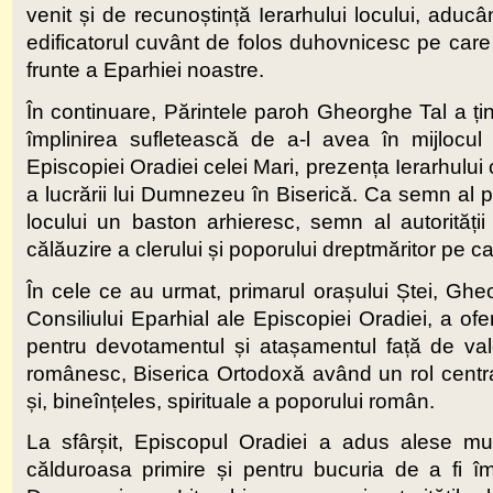
venit și de recunoștință Ierarhului locului, aduc
edificatorul cuvânt de folos duhovnicesc pe care l
frunte a Eparhiei noastre.
În continuare, Părintele paroh Gheorghe Tal a ținu
împlinirea sufletească de a-l avea în mijlocul c
Episcopiei Oradiei celei Mari, prezența Ierarhului
a lucrării lui Dumnezeu în Biserică. Ca semn al prețu
locului un baston arhieresc, semn al autorității 
călăuzire a clerului și poporului dreptmăritor pe ca
În cele ce au urmat, primarul orașului Ștei, Gheo
Consiliului Eparhial ale Episcopiei Oradiei, a ofer
pentru devotamentul și atașamentul față de valo
românesc, Biserica Ortodoxă având un rol central
și, bineînțeles, spirituale a poporului român.
La sfârșit, Episcopul Oradiei a adus alese mulțum
călduroasa primire și pentru bucuria de a fi îm