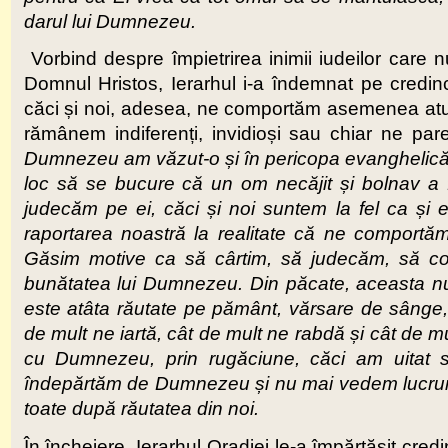
darul lui Dumnezeu.
Vorbind despre împietrirea inimii iudeilor car
Domnul Hristos, Ierarhul i-a îndemnat pe credinc
căci și noi, adesea, ne comportăm asemenea atunc
rămânem indiferenți, invidioși sau chiar ne par
Dumnezeu am văzut-o și în pericopa evanghelică, c
loc să se bucure că un om necăjit și bolnav a f
judecăm pe ei, căci și noi suntem la fel ca și e
raportarea noastră la realitate că ne comportăm 
Găsim motive ca să cârtim, să judecăm, să co
bunătatea lui Dumnezeu. Din păcate, aceasta n
este atâta răutate pe pământ, vărsare de sânge, 
de mult ne iartă, cât de mult ne rabdă și cât de 
cu Dumnezeu, prin rugăciune, căci am uitat 
îndepărtăm de Dumnezeu și nu mai vedem lucruri
toate după răutatea din noi.
În încheiere, Ierarhul Oradiei le-a împărtășit credin