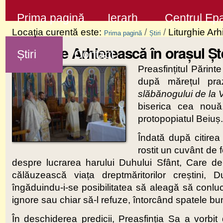
Sari
Secţiuni
Prima pagină
Ierarh
Centrul Epa
la
Locaţia curentă este:
/
/
Liturghie Arh
Prima pagină
Știri
conţinut
Liturghie Arhierească în orașul Șt
Știri
Contact
|
Preasfințitul Părin
Sari
după mărețul praz
la
slăbănogului de la 
navigare
biserica cea nou
protopopiatul Beiuș.
Îndată după citirea
rostit un cuvânt de 
despre lucrarea harului Duhului Sfânt, Care de 
călăuzească viața dreptmăritorilor creștini, 
îngăduindu-i-se posibilitatea să aleagă să conlu
ignore sau chiar să-l refuze, întorcând spatele bu
În deschiderea predicii, Preasfinția Sa a vorbit