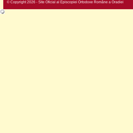
© Copyright 2026 - Site Oficial al Episcopiei Ortodoxe Române a Oradiei