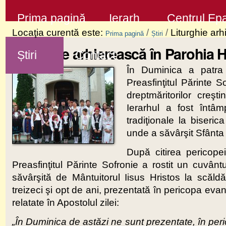
Sari
Secţiuni
Prima pagină
Ierarh
Centrul Epa
la
Locaţia curentă este:
/
/
Liturghie ar
Prima pagină
Știri
conţinut
Liturghie arhierească în Parohia 
Știri
Contact
|
În Duminica a patra 
Sari
Preasfinţitul Părinte S
la
dreptmăritorilor creş
navigare
Ierarhul a fost întâm
tradiţionale la biseric
unde a săvârşit Sfânta 
După citirea pericope
Preasfinţitul Părinte Sofronie a rostit un cuvân
săvârşită de Mântuitorul Iisus Hristos la scăl
treizeci şi opt de ani, prezentată în pericopa eva
relatate în Apostolul zilei:
„În Duminica de astăzi ne sunt prezentate, în per