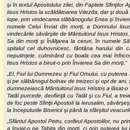
şi în textul Apostolului zilei, din Faptele Sfinţilo
Iisus Hristos la scăldătoarea Vitezda, dar şi două 
Iope, prin vindecarea slăbănogului Enea şi înviere
numele Celui Înviat din morţi, a Domnului Iisu
vindecările săvârşite de Mântuitorul Iisus Hristos
Sa din morţi şi Înălţarea la ceruri, în numele Său
spitalul cel duhovnicesc, fântâna harului din 
neputinţele, culminând cu boala cea mai înfrico
Iisus Hristos a biruit-o prin Învierea Sa din morţi.”
„El, Fiul lui Dumnezeu şi Fiul Omului, cu puterea 
şi pe slăbănogul bolnav de treizeci şi opt de ani,
dumnezeiască Mântuitorul Iisus Hristos a lăsat-o 
Tatăl purcede, deofiinţă cu Tatăl şi cu Fiul, a tre
de foc peste Sfinţii Apostoli la Ierusalim, săvârşeş
la începuturile Bisericii şi până la sfârşitul veacuril
„Sfântul Apostol Petru, corifeul Apostolilor, nu p
a înviat-o pe Tabita din morţi, ci prin puterea