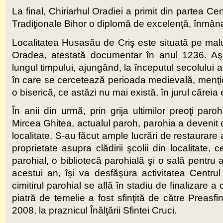
La final, Chiriarhul Oradiei a primit din partea C
Tradiţionale Bihor o diplomă de excelenţă, înmâna
Localitatea Husasău de Criş este situată pe malul
Oradea, atestată documentar în anul 1236. Aş
lungul timpului, ajungând, la începutul secolului 
în care se cercetează perioada medievală, menţione
o biserică, ce astăzi nu mai există, în jurul cărei
În anii din urmă, prin grija ultimilor preoţi par
Mircea Ghitea, actualul paroh, parohia a devenit 
localitate. S-au făcut ample lucrări de restaurare
proprietate asupra clădirii şcolii din localitate
parohial, o bibliotecă parohială şi o sală pentru ac
acestui an, îşi va desfăşura activitatea Centru
cimitirul parohial se află în stadiu de finalizare a
piatră de temelie a fost sfinţită de către Preasfi
2008, la praznicul Înălţării Sfintei Cruci.