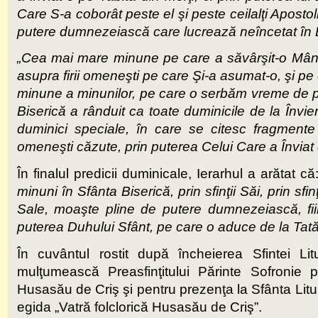
Care S-a coborât peste el şi peste ceilalţi Apostoli 
putere dumnezeiască care lucrează neîncetat în B
„Cea mai mare minune pe care a săvârşit-o Mântui
asupra firii omeneşti pe care Şi-a asumat-o, şi pe c
minune a minunilor, pe care o serbăm vreme de pat
Biserică a rânduit ca toate duminicile de la Învi
duminici speciale, în care se citesc fragmente 
omeneşti căzute, prin puterea Celui Care a Înviat d
În finalul predicii duminicale, Ierarhul a arătat că
minuni în Sfânta Biserică, prin sfinţii Săi, prin sfin
Sale, moaşte pline de putere dumnezeiască, fi
puterea Duhului Sfânt, pe care o aduce de la Tatăl
În cuvântul rostit după încheierea Sfintei Li
mulţumească Preasfinţitului Părinte Sofronie 
Husasău de Criş şi pentru prezenţa la Sfânta Litu
egida „Vatră folclorică Husasău de Criş”.