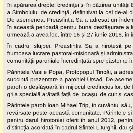
în apărarea dreptei credinţei și în păzirea unităţii
a Simbolului de credinţă, definitivat la cel de-a
De asemenea, Preasfinția Sa a adresat un îndemn p
în această perioadă pentru buna desfășurare a luc
urmează a avea loc, între 16 și 27 iunie 2016, în 
În cadrul slujbei, Preasfinţia Sa a hirotesit p
frumoasa lucrare pastoral-misionară şi administr
comunității parohiale încredințată spre păstorire î
Părintele Vasile Popa, Protopopul Tincăi, a adres
succintă prezentare a parohiei Ursad. De asemene
paroh o desfășoară în mijlocul credincioșilor, de la
grija specială arătată față de locașul de cult și ca
Părintele paroh Ioan Mihael Trip, în cuvântul să
revărsate peste această comunitate. Părintele și-a
pentru darul hirotoniei oferit în anul 2012, pen
distincția acordată în cadrul Sfintei Liturghii, dar