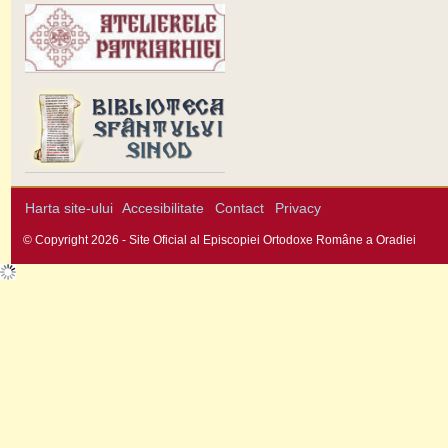
Harta site-ului
Accesibilitate
Contact
Privacy
© Copyright 2026 - Site Oficial al Episcopiei Ortodoxe Române a Oradiei