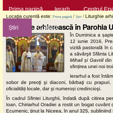
Sari
Secţiuni
Prima pagină
Ierarh
Centrul Epa
la
Locaţia curentă este:
/
/
Liturghie ar
Prima pagină
Știri
conţinut
Liturghie arhierească în Parohia 
Știri
Contact
|
În Duminica a șapte
Sari
12 iunie 2016, Prea
la
vizită pastorală în 
navigare
a săvârşit Sfânta L
Mihail și Gavriil
din
sfințirea unei noi troi
Ierarhul a fost întâ
sobor de preoţi şi diaconi, bărbaţi cu prapuri, 
oficialități locale, dar şi numeroși credincioşi.
În cadrul Sfintei Liturghii, îndată după citirea 
Ioan, Chiriarhul Oradiei a rostit un bogat cuvânt 
Ecumenic, ţinut la Niceea, în anul 325, subliniind r