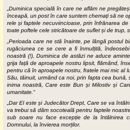
„Duminica specială în care ne aflăm ne pregăteșt
înceapă, un post în care suntem chemați să ne op
rele și faptele necuviincioase, prin înfrânarea de 
toate poftele cele stricătoare de suflet și de trup,
„Perioada care ne stă înainte, pe lângă postul b
rugăciunea ce se cere a fi înmulțită, îndeoseb
noastră (!), Duminica de astăzi ne aduce amint
grija față de aproapele nostru lipsit, flămând, înse
pentru că în aproapele nostru, fratele mai mic al l
Său, tăinuit, urmând ca noi, prin fapta cea bună, s
inima noastră, Care este Bun și Milostiv și Care a
umanitate.”
„Dar El este și Judecător Drept, Care se va întâlni 
va trebui să dăm socoteală pentru faptele noastre
sub soare nu face excepție de la întâlnirea cu
Domnului, la învierea morților.