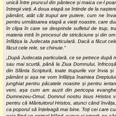
unică între pruncul din pântece și maica ce-l poa
întregii vieți. A doua etapă se întinde de la naște
pământ, atât cât trupul are putere, cum ne înva
pentru următoarea etapă a vieții noastre, care dur
în clipa în care se desprinde sufletul de trup, tr
materia intră în procesul de stricăciune și din o
înfățișa la Judecata particulară. Dacă a făcut ce
făcut cele rele, se chinuie.”
„După Judecata particulară, ce se petrece după m
sau mai scurtă, până la Ziua Domnului, înfricoșăto
din Sfânta Scriptură, toate trupurile vor învia și
pământ și așa ne vom înfățișa înaintea Dreptului
junghiat pentru păcatele noastre și pentru ierta
veni, așa cum am auzit din pericopa evangheli
Dumnezeu-Omul, Domnul nostru Iisus Hristos va
pentru că Mântuitorul Hristos, atunci când învăța
ca poporul să înțeleagă mai bine. Toți cei care cun
oaia fiind un animal blând, supus și smerit, pe c