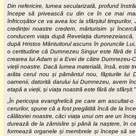
Din nefericire, lumea secularizată, profund înstră
începe să privească cu din ce în ce mai mare
înfricoșător ce va avea loc la sfârșitul timpurilor
credinței noastre credem, mărturisim și încer
conducem viața după Revelația dumnezeiască, 
după Hristos Mântuitorul ascuns în poruncile Lui,
o certitudine că Dumnezeu Singur este fără de 
crearea lui Adam și a Evei de către Dumnezeu-Cre
vieții noastre. Dacă lumea materială, însă, este tr
arăta cerul nou și pământul nou, făpturile lui 
oamenii, datorită darului lui Dumnezeu, avem în
etapă a vieții, și viața noastră este fără de sfârșit.”
„În pericopa evanghelică pe care am ascultat-o 
cerurilor, spune că a fost pregătită încă de la încep
călătoriei noastre, căci viața unui om are un înce
durează de la zămislire și până la naștere, în c
formează organele și membrele și începe să se dez