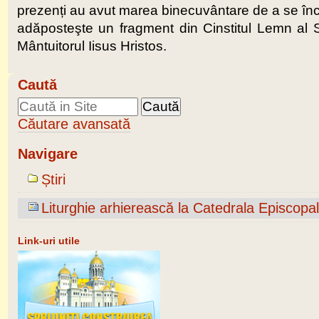
prezenți au avut marea binecuvântare de a se închi
adăposteşte un fragment din Cinstitul Lemn al Sfi
Mântuitorul Iisus Hristos.
Caută
Căutare avansată
Navigare
Știri
Liturghie arhierească la Catedrala Episcopa
Link-uri utile