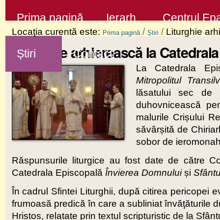
Sari
Secţiuni
Prima pagină
Ierarh
Centrul Epa
la
Locaţia curentă este:
/
/
Liturghie ar
Prima pagină
Știri
conţinut
Liturghie arhierească la Catedral
Știri
Contact
|
La Catedrala Ep
Sari
Mitropolitul Transilv
la
lăsatului sec de
navigare
duhovnicească pen
malurile Crișului R
săvârșită de Chiriar
sobor de ieromonahi,
Răspunsurile liturgice au fost date de către C
Catedrala Episcopală
Învierea Domnului
și
Sfântu
În cadrul Sfintei Liturghii, după citirea pericopei 
frumoasă predică în care a subliniat învăţăturile 
Hristos, relatate prin textul scripturistic de la Sfâ