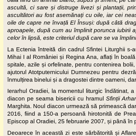
ascultă, ci sare și distruge livezi și plantații, 
ascultători au fost asemănați cu oile, iar cei ne
oile de capre ne învață El Însuși: după câtă dra
aproapele, după cum au împlinit porunca iubirii a
celor în lipsă, este criteriul după care se va împlin
La Ectenia întreită din cadrul Sfintei Liturghii s
Mihai I al României și Regina Ana, aflați în boală 
spitale, azile și orfelinate, pentru contenirea bolii
ajutorul Atotputernicului Dumnezeu pentru dezrădă
înmulțirea binelui și a dragostei dintre oameni, dar ș
Ierarhul Oradiei, la momentul liturgic îndătinat, 
diacon pe seama bisericii cu hramul
Sfinții Arha
Marghita. Noul diacon urmează să primească darul 
2016, fiind a 150-a persoană hirotonită de Preas
Episcop al Oradiei, 25 februarie 2007, și până în 
Deoarece în această zi este sărbătorită și Aflarea S