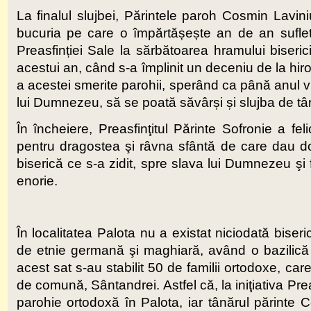
La finalul slujbei, Părintele paroh Cosmin Lavini
bucuria pe care o împărtășește an de an sufletelo
Preasfinției Sale la sărbătoarea hramului biseri
acestui an, când s-a împlinit un deceniu de la hir
a acestei smerite parohii, sperând ca până anul viit
lui Dumnezeu, să se poată săvârși și slujba de târ
În încheiere, Preasfinţitul Părinte Sofronie a fel
pentru dragostea şi râvna sfântă de care dau do
biserică ce s-a zidit, spre slava lui Dumnezeu şi 
enorie.
În localitatea Palota nu a existat niciodată biser
de etnie germană şi maghiară, având o bazilică
acest sat s-au stabilit 50 de familii ortodoxe, ca
de comună, Sântandrei. Astfel că, la iniţiativa Prea
parohie ortodoxă în Palota, iar tânărul părinte 