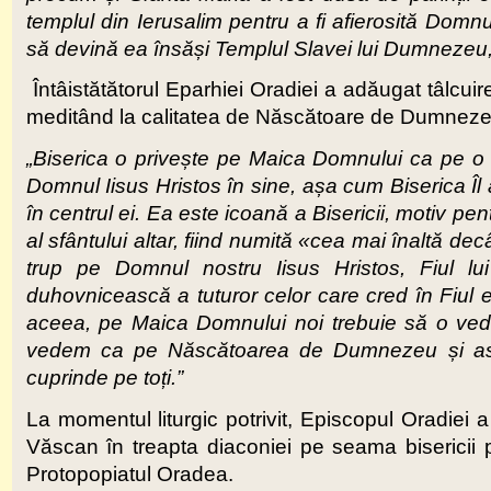
templul din Ierusalim pentru a fi afierosită Domnu
să devină ea însăși Templul Slavei lui Dumneze
Întâistătătorul Eparhiei Oradiei a adăugat tâlcuir
meditând la calitatea de Născătoare de Dumnezeu
„Biserica o privește pe Maica Domnului ca pe o i
Domnul Iisus Hristos în sine, așa cum Biserica Îl a
în centrul ei. Ea este icoană a Bisericii, motiv pen
al sfântului altar, fiind numită «cea mai înaltă de
trup pe Domnul nostru Iisus Hristos, Fiul 
duhovnicească a tuturor celor care cred în Fiul
aceea, pe Maica Domnului noi trebuie să o ved
vedem ca pe Născătoarea de Dumnezeu și astfe
cuprinde pe toți.”
La momentul liturgic potrivit, Episcopul Oradiei a
Văscan în treapta diaconiei pe seama bisericii
Protopopiatul Oradea.