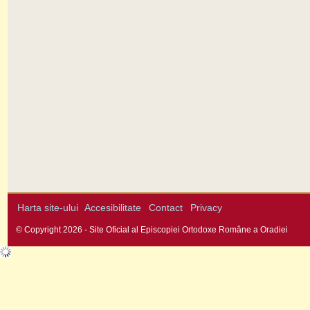
Harta site-ului
Accesibilitate
Contact
Privacy
© Copyright 2026 - Site Oficial al Episcopiei Ortodoxe Române a Oradiei