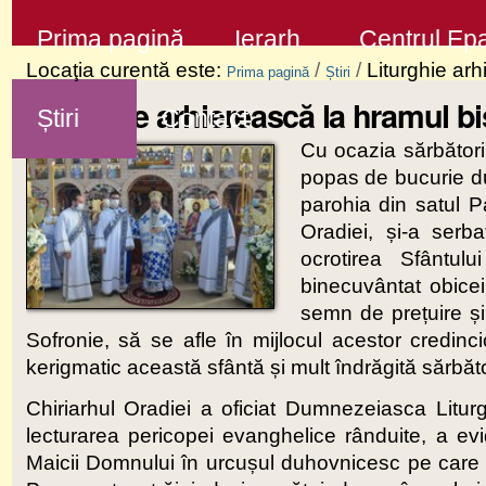
Sari
Secţiuni
Prima pagină
Ierarh
Centrul Epa
la
Locaţia curentă este:
/
/
Liturghie arh
Prima pagină
Știri
conţinut
Liturghie arhierească la hramul bis
Știri
Contact
|
Cu ocazia sărbătorii
Sari
popas de bucurie du
la
parohia din satul P
navigare
Oradiei, și-a serb
ocrotirea Sfântul
binecuvântat obicei
semn de prețuire și 
Sofronie, să se afle în mijlocul acestor credincio
kerigmatic această sfântă și mult îndrăgită sărbăt
Chiriarhul Oradiei a oficiat Dumnezeiasca Liturg
lecturarea pericopei evanghelice rânduite, a evide
Maicii Domnului în urcușul duhovnicesc pe care n