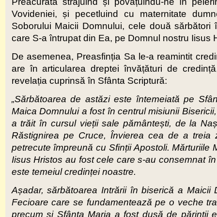
Preacurata străjuind și povățuindu-ne în pele
Vovideniei, și pecetluind cu maternitate dumn
Soborului Maicii Domnului, cele două sărbători î
care S-a întrupat din Ea, pe Domnul nostru Iisus H
De asemenea, Preasfinția Sa le-a reamintit credin
are în articularea dreptei învățături de credință
revelația cuprinsă în Sfânta Scriptură:
„Sărbătoarea de astăzi este întemeiată pe Sfânta T
Maica Domnului a fost în centrul misiunii Bisericii,
a trăit în cursul vieții sale pământești, de la 
Răstignirea pe Cruce, Învierea cea de a treia zi
petrecute împreună cu Sfinții Apostoli. Mărturiile 
Iisus Hristos au fost cele care s-au consemnat în 
este temeiul credinței noastre.
Așadar, sărbătoarea Intrării în biserică a Maicii
Fecioare care se fundamentează pe o veche tradiț
precum și Sfânta Maria a fost dusă de părinții ei,