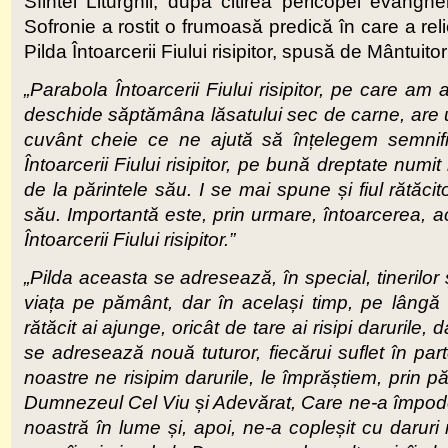
Sfintei Liturghii, după citirea pericopei evanghe
Sofronie a rostit o frumoasă predică în care a rel
Pilda Întoarcerii Fiului risipitor, spusă de Mântuitor
„Parabola Întoarcerii Fiului risipitor, pe care a
deschide săptămâna lăsatului sec de carne, are u
cuvânt cheie ce ne ajută să înțelegem semnific
Întoarcerii Fiului risipitor, pe bună dreptate numit 
de la părintele său. I se mai spune și fiul rătăci
său. Importantă este, prin urmare, întoarcerea, a
Întoarcerii Fiului risipitor.”
„Pilda aceasta se adresează, în special, tinerilor ș
viața pe pământ, dar în același timp, pe lângă
rătăcit ai ajunge, oricât de tare ai risipi daruril
se adresează nouă tuturor, fiecărui suflet în parte,
noastre ne risipim darurile, le împrăștiem, prin p
Dumnezeul Cel Viu și Adevărat, Care ne-a împodobit
noastră în lume și, apoi, ne-a copleșit cu daruri