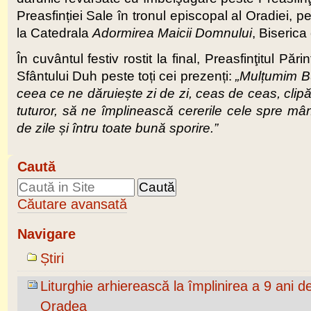
Preasfinției Sale în tronul episcopal al Oradiei, 
la Catedrala
Adormirea Maicii Domnului
, Biserica
În cuvântul festiv rostit la final, Preasfinţitul P
Sfântului Duh peste toți cei prezenți:
„Mulțumim Bu
ceea ce ne dăruiește zi de zi, ceas de ceas, clipă
tuturor, să ne împlinească cererile cele spre mâ
de zile și întru toate bună sporire.”
Caută
Căutare avansată
Navigare
Știri
Liturghie arhierească la împlinirea a 9 ani de
Oradea