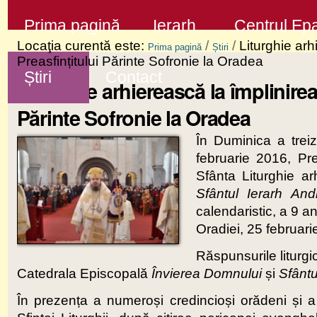
Sari
Secţiuni
Prima pagină
Ierarh
Centrul Epa
la
Locaţia curentă este:
/
/
Liturghie arh
Prima pagină
Știri
conţinut
Preasfințitului Părinte Sofronie la Oradea
Știri
Contact
|
Liturghie arhierească la împlinirea 
Sari
Părinte Sofronie la Oradea
la
În Duminica a treize
navigare
februarie 2016, Pre
Sfânta Liturghie a
Sfântul Ierarh Andr
calendaristic, a 9 an
Oradiei, 25 februari
Răspunsurile liturgi
Catedrala Episcopală
Învierea Domnului
și
Sfântu
În prezența a numeroși credincioși orădeni și a