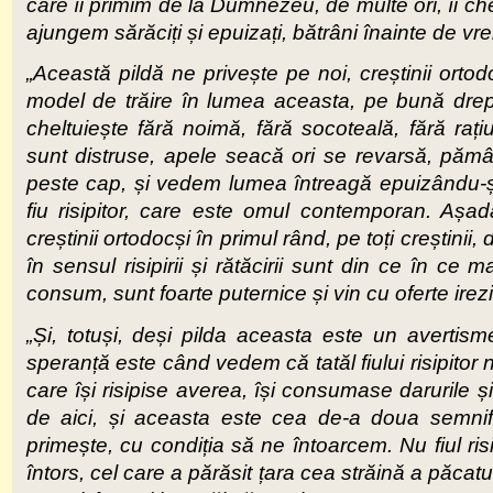
care îi primim de la Dumnezeu, de multe ori, îi che
ajungem sărăciți și epuizați, bătrâni înainte de vre
„Această pildă ne privește pe noi, creștinii ort
model de trăire în lumea aceasta, pe bună drepta
cheltuiește fără noimă, fără socoteală, fără rați
sunt distruse, apele seacă ori se revarsă, pămâ
peste cap, și vedem lumea întreagă epuizându-și re
fiu risipitor, care este omul contemporan. Așadar,
creștinii ortodocși în primul rând, pe toți creștinii, 
în sensul risipirii și rătăcirii sunt din ce în ce 
consum, sunt foarte puternice și vin cu oferte irezis
„Și, totuși, deși pilda aceasta este un avertism
speranță este când vedem că tatăl fiului risipitor n
care își risipise averea, își consumase darurile ș
de aici, și aceasta este cea de-a doua semni
primește, cu condiția să ne întoarcem. Nu fiul risip
întors, cel care a părăsit țara cea străină a păcatu