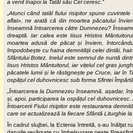
a venit înapoi la Tatăl său Cel ceresc.”
„Atunci când tatăl fiului risipitor spune cuvintele
aflat», ne arată că din moartea păcatului învi
înseamnă întoarcerea către Dumnezeu? Înseamnă a
dreaptă. Iar calea este Iisus Hristos Mântuitoru
moartea adusă de păcat și înviem, întorcându
împodobește cu haina demnității celei dintâi, ha
Sfântului Botez. Inelul este semnul de nuntă dint
Iisus Hristos Mântuitorul, iar vițelul cel gras ju
păcatele lumii și le răstignește pe Cruce, iar în Ta
ospățul cel duhovnicesc sub forma Sfintei Împărt
„Întoarcerea la Dumnezeu înseamnă, așadar, înțele
și, apoi, participarea la ospățul cel duhovnicesc.
Întoarcerii Fiului risipitor este restaurarea demn
care se actualizează la fiecare Sfântă Liturghie l
În cadrul slujbei, la Ectenia întreită, s-au înălţa
darurile revărsate cu îmbelşugare peste Preasfinţit