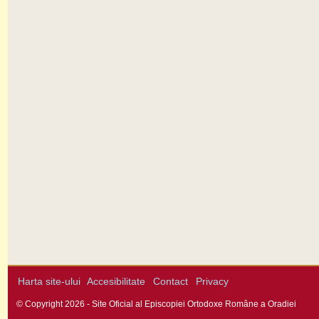
Harta site-ului
Accesibilitate
Contact
Privacy
© Copyright 2026 - Site Oficial al Episcopiei Ortodoxe Române a Oradiei