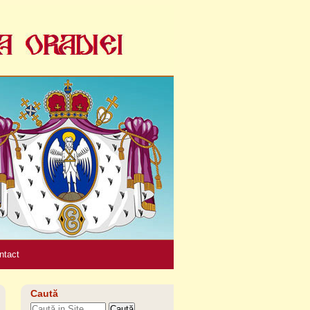
Unelte
personale
ntact
Caută