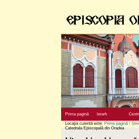
Sari
la
conţinut
|
Sari
la
navigare
Secţiuni
Prima pagină
Ierarh
Centr
Locaţia curentă este:
Prima pagină
/
Știri
Catedrala Episcopală din Oradea