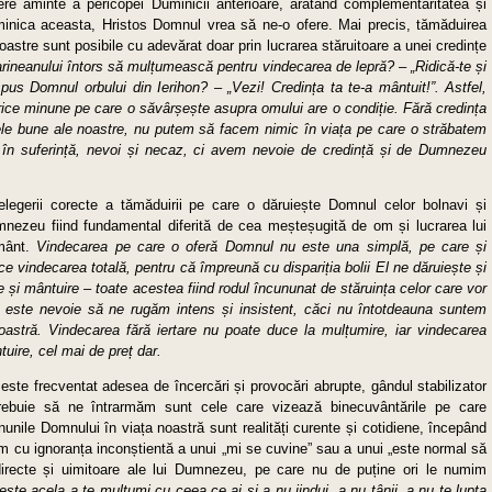
cere aminte a pericopei Duminicii anterioare, arătând complementaritatea și
minica aceasta, Hristos Domnul vrea să ne-o ofere. Mai precis, tămăduirea
 noastre sunt posibile cu adevărat doar prin lucrarea stăruitoare a unei credințe
neanului întors să mulțumească pentru vindecarea de lepră? – „Ridică-te și
spus Domnul orbului din Ierihon? – „Vezi! Credința ta te-a mântuit!”. Astfel,
ce minune pe care o săvârșește asupra omului are o condiție. Fără credința
le bune ale noastre, nu putem să facem nimic în viața pe care o străbatem
în suferință, nevoi și necaz, ci avem nevoie de credință și de Dumnezeu
elegerii corecte a tămăduirii pe care o dăruiește Domnul celor bolnavi și
umnezeu fiind fundamental diferită de cea meșteșugită de om și lucrarea lui
ământ.
Vindecarea pe care o oferă Domnul nu este una simplă, pe care și
ce vindecarea totală, pentru că împreună cu dispariția bolii El ne dăruiește și
re și mântuire – toate acestea fiind rodul încununat de stăruința celor care vor
a este nevoie să ne rugăm intens și insistent, căci nu întotdeauna suntem
 noastră. Vindecarea fără iertare nu poate duce la mulțumire, iar vindecarea
tuire, cel mai de preț dar.
este frecventat adesea de încercări și provocări abrupte, gândul stabilizator
trebuie să ne întrarmăm sunt cele care vizează binecuvântările pe care
inunile Domnului în viața noastră sunt realități curente și cotidiene, începând
ăm cu ignoranța inconștientă a unui „mi se cuvine” sau a unui „este normal să
 directe și uimitoare ale lui Dumnezeu, pe care nu de puține ori le numim
i, este acela a te mulțumi cu ceea ce ai și a nu jindui, a nu tânji, a nu te lupta