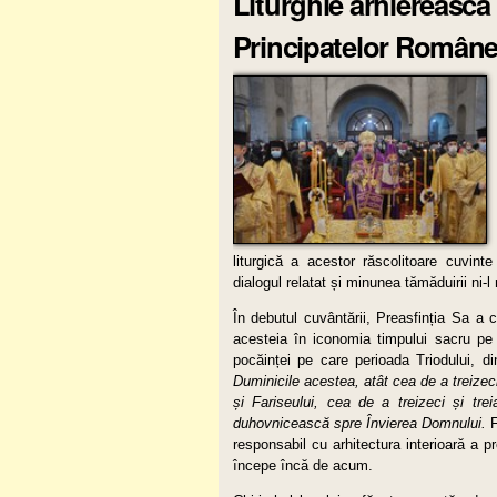
Liturghie arhierească
Principatelor Române
liturgică a acestor răscolitoare cuvint
dialogul relatat și minunea tămăduirii ni-l
În debutul cuvântării, Preasfinția Sa a co
acesteia în iconomia timpului sacru pe c
pocăinței pe care perioada Triodului, di
Duminicile acestea, atât cea de a treizec
și Fariseului, cea de a treizeci și tre
duhovnicească spre Învierea Domnului.
F
responsabil cu arhitectura interioară a 
începe încă de acum.