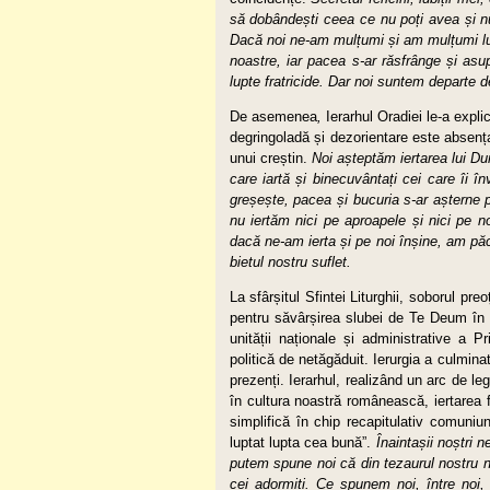
să dobândești ceea ce nu poți avea și nu
Dacă noi ne-am mulțumi și am mulțumi lui
noastre, iar pacea s-ar răsfrânge și asup
lupte fratricide. Dar noi suntem departe de
De asemenea
,
Ierarhul Oradiei le-a expl
degringoladă și dezorientare este absența 
unui creștin.
Noi așteptăm iertarea lui Dum
care iartă și binecuvântați cei care îi î
greșește, pacea și bucuria s-ar așterne
nu iertăm nici pe aproapele și nici pe no
dacă ne-am ierta și pe noi înșine, am pă
bietul nostru suflet.
La sfârșitul Sfintei Liturghii, soborul pre
pentru săvârșirea slubei de Te Deum în no
unității naționale și administrative a
politică de netăgăduit. Ierurgia a culmin
prezenți. Ierarhul, realizând un arc de legă
în cultura noastră românească, iertarea f
simplifică în chip recapitulativ comuniu
luptat lupta cea bună”.
Înaintașii noștri 
putem spune noi că din tezaurul nostru n
cei adormiți. Ce spunem noi, între noi,