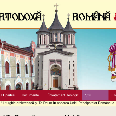
ul Eparhial
Documente
Învățamânt Teologic
Știri
Co
/
Liturghie arhierească și Te Deum în onoarea Unirii Principatelor Române la