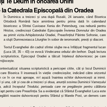
 și Te Deum în onoarea Unirii
 la Catedrala Episcopală din Oradea
În Duminica a treizeci și una după Rusalii, 24 ianuarie, când Biserica
Ortodoxă Română face amintirea pentru prima dată în calendarul
bisericesc a Sfintei Cuvioase Xenia din Petersburg, cea nebună pentru
Hristos, credincioșii Catedralei Episcopale
Învierea Domnului
din Oradea
au primit vizita Arhipăstorului Oradiei, Preasfințitul Părinte Sofronie, care
a slujit Dumnezeiasca Liturghie în sobor de ieromonahi, preoți și diaconi.
Textul Evangheliei din cadrul sfintei slujbe ne-a înfățișat fragmentul lucan
(Luca 18, 35 – 43) ce evocă
Vindecarea orbului din Ierihon.
După lectura
e scripturistice, Episcopul Oradiei a tâlcuit înțelesul duhovnicesc pe care
 mijlocește.
ntextualizat situarea scripturistică a pericopei citite, cât și locul Duminicii
are Biserica îl inserează în viețile credincioșilor, indicând către orizontul
n ce în ce mai aproape, ni-l așază înaintea ochilor duhovnicești ai inimii.
i și una, cât și cea de a treizeci și doua, anunță sosirea Duminicii Vameșului
ia, adică începutul Triodului, perioada care ne pregătește pentru călătoria
apt pentru care Preasfinția Sa a evidențiat că Sfântul Evanghelist Luca este
pregătirii noastre duhovnicești pentru Sfântul și Marele Post, un demers care