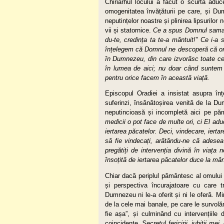
Chiriarhul locului a făcut o scurtă adu
omogenitatea învățăturii pe care, și Du
neputințelor noastre și plinirea lipsurilor
vii și statornice.
Ce a spus Domnul samari
du-te, credința ta te-a mântuit!” Ce i-a 
înțelegem că Domnul ne descoperă că ori
în Dumnezeu, din care izvorăsc toate ce
în lumea de aici
; n
u doar când suntem 
pentru orice facem în această viață.
Episcopul Oradiei a insistat asupra înț
suferinzi, însănătoșirea venită de la D
neputincioasă și incompletă aici pe p
medicii o pot face de multe ori, ci El adu
iertarea păcatelor. Deci, vindecare, ierta
să fie vindecați, arătându-ne că adese
pregătiți de intervenția divină în viața
însoțită de iertarea păcatelor duce la mân
Chiar dacă periplul pământesc al omului 
și perspectiva încurajatoare cu care 
Dumnezeu ni le-a oferit și ni le oferă. M
de la cele mai banale, pe care le survol
fie așa”, și culminând cu intervențiile
coincidențe.
Secretul fericirii, iubiții me