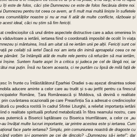
 îți este de folos, căci știe Dumnezeu ce este de folos fiecăruia dintre noi.
 Dumnezeu pentru tot ceea ce avem, ar fi mult mai multă liniște în sufletele
ra comunităților noastre și nu ar mai fi atât de multe conflicte, războaie și
 acest ideal, căci nu știm să fim fericiți.
icat credincioșilor că unul dintre aspectele distructive care a adus omenirea în
văduvitoare a iertării, iertarea fiind o coordonată imposibil de ocolit în viața
nezeu și mântuirea, însă am uitat să ne iertăm unii pe alții. Fericiți sunt cei
nvață pe ceilalți să ierte! Dacă noi am ierta din inimă aproapelui ceea ce ne
 pe pământ. Se întâmplă atât de multe rele pentru că refuzăm să mai iertăm,
i înșine. Suntem foarte aspri în a critica și judeca pe cel de lângă noi, iar
cătui mai puțin. Însă nu facem aceasta, ci ne purtăm cu lipsă de milă față de
oțesc în frunte cu Întâistătătorul Eparhiei Oradiei s-au așezat dinaintea soleei
bila aducere aminte a celor care au trudit și s-au jertfit pentru ca firescul
 Principatelor Române, Țara Românească și Moldova, să devină o realitate
at prin cuvântarea ocazională pe care Preasfinția Sa a adresat-o credincioșilor
tură cu predica rostită în cadrul Sfintei Liturghii, a reliefat importanța iertării
iind o realitate spirituală profund metabolizată în fibra neamului nostru, care
nea puternică a Bisericii luptătoare cu Biserica triumfătoare, a celor ce „au
ne-au învățat multe lucruri importante, iar printre acestea este și iertarea. Cum
ațional face parte iertarea? Simplu, prin comuniunea noastră de dragoste cu
 când vorbim și-i pomenim pe cei de dincolo? -„Dumnezeu să-i ierte!”
;
dar