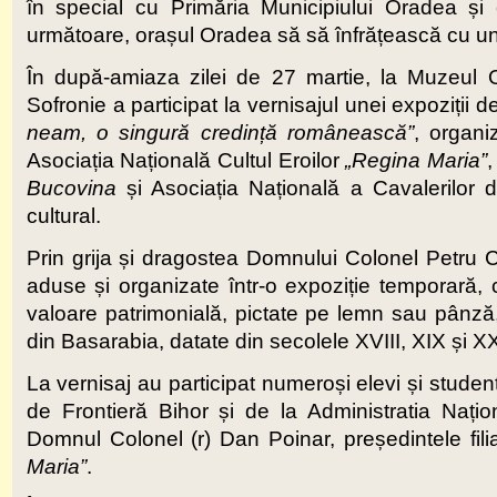
în special cu Primăria Municipiului Oradea ș
următoare, orașul Oradea să să înfrățească cu u
În după-amiaza zilei de 27 martie, la Muzeul O
Sofronie a participat la vernisajul unei expoziții
neam, o singură credință românească”
, organi
Asociația Națională Cultul Eroilor
„Regina Maria”
,
Bucovina
și Asociația Națională a Cavalerilor
cultural.
Prin grija și dragostea Domnului Colonel Petru C
aduse și organizate într-o expoziție temporară, 
valoare patrimonială, pictate pe lemn sau pânză, 
din Basarabia, datate din secolele XVIII, XIX și X
La vernisaj au participat numeroși elevi și studen
de Frontieră Bihor și de la Administratia Națio
Domnul Colonel (r) Dan Poinar, președintele filia
Maria”
.