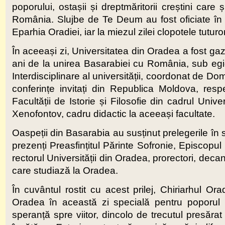
poporului, ostașii și dreptmăritorii creștini care
România. Slujbe de Te Deum au fost oficiate în ac
Eparhia Oradiei, iar la miezul zilei clopotele tutur
În aceeași zi, Universitatea din Oradea a fost gazd
ani de la unirea Basarabiei cu România, sub eg
Interdisciplinare al universității, coordonat de Do
conferințe invitați din Republica Moldova, res
Facultății de Istorie și Filosofie din cadrul Univ
Xenofontov, cadru didactic la aceeași facultate.
Oaspeții din Basarabia au susținut prelegerile în sa
prezenți Preasfințitul Părinte Sofronie, Episcopu
rectorul Universității din Oradea, prorectori, decan
care studiază la Oradea.
În cuvântul rostit cu acest prilej, Chiriarhul Ora
Oradea în această zi specială pentru poporul r
speranță spre viitor, dincolo de trecutul presăra