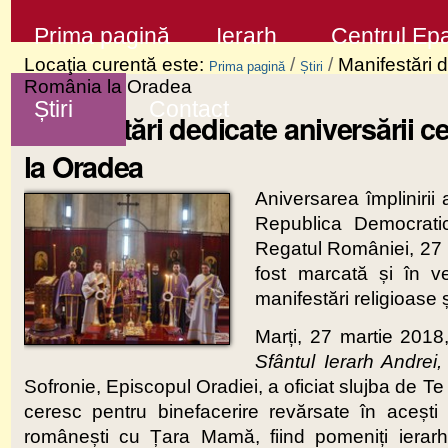
Sari
Secţiuni
Prima pagină
Ierarh
Centrul Epa
la
Locaţia curentă este:
/
/
Manifestări d
Prima pagină
Știri
conţinut
România la Oradea
Știri
Contact
|
Manifestări dedicate aniversării c
Sari
la Oradea
la
Aniversarea împlinirii
navigare
Republica Democrati
Regatul României, 27 ma
fost marcată și în ve
manifestări religioase 
Marți, 27 martie 2018
Sfântul Ierarh Andrei, 
Sofronie, Episcopul Oradiei, a oficiat slujba de T
ceresc pentru binefacerire revărsate în acești 
românești cu Țara Mamă, fiind pomeniți ierarhii,