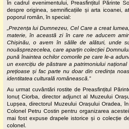
În cadrul evenimentului, Preasfințitul Părinte S
despre originea, semnificațiile și arta icoanei, a
poporul român, în special:
„Prezența lui Dumnezeu, Cel Care a creat lumea, o
materie, în această zi în care ne aducem ami
Chișinău, o avem în sălile de alături, unde s
nouăsprezecelea, care aparțin colecției Domnului 
pună înaintea ochilor comorile pe care le-a adun
un exercițiu de păstrare a patrimoniului național 
prețioase și fac parte nu doar din credința noas
identitatea culturală românească.”
Au urmat cuvântări rostite de Preasfințitul Pări
Ionuț Ciorba, director adjunct al Muzeului Ora
Lupșea, directorul Muzeului Orașului Oradea, în
Colonel Petru Costin pentru organizarea acestei 
mai fost expuse drapele istorice și o colecție 
colonel.