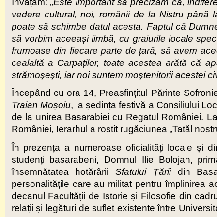
învățăm:
„Este important să precizăm că, indifer
vedere cultural, noi, românii de la Nistru până la
poate să schimbe datul acesta. Faptul că Dumneze
să vorbim aceeași limbă, cu graiurile locale speci
frumoase din fiecare parte de țară, să avem aceeaș
cealaltă a Carpaților, toate acestea arătă că apar
strămoșești, iar noi suntem moștenitorii acestei civil
Începând cu ora 14, Preasfințitul Părinte Sofronie
Traian Moșoiu
, la ședința festivă a Consiliului Lo
de la unirea Basarabiei cu Regatul României. La 
României, Ierarhul a rostit rugăciunea „Tatăl nost
În prezența a numeroase oficialități locale și 
studenți basarabeni, Domnul Ilie Bolojan, prima
însemnătatea hotărârii
Sfatului Țării
din Basa
personalitățile care au militat pentru împlinirea 
decanul Facultății de Istorie și Filosofie din cadr
relații și legături de suflet existente între Univer