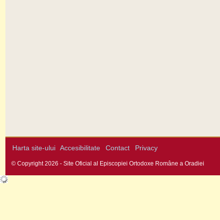
Harta site-ului
Accesibilitate
Contact
Privacy
© Copyright 2026 - Site Oficial al Episcopiei Ortodoxe Române a Oradiei