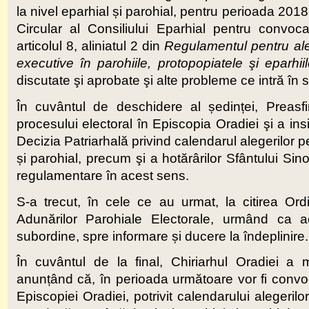
la nivel eparhial și parohial, pentru perioada 201
Circular al Consiliului Eparhial pentru convoc
articolul 8, aliniatul 2 din
Regulamentul pentru aleg
executive în parohiile, protopopiatele şi eparhi
discutate şi aprobate şi alte probleme ce intră în
În cuvântul de deschidere al ședinței, Preasfin
procesului electoral în Episcopia Oradiei şi a ins
Decizia Patriarhală privind calendarul alegerilor p
și parohial, precum şi a hotărârilor Sfântului Sin
regulamentare în acest sens.
S-a trecut, în cele ce au urmat, la citirea Ord
Adunărilor Parohiale Electorale, urmând ca ac
subordine, spre informare și ducere la îndeplinire.
În cuvântul de la final, Chiriarhul Oradiei a 
anunțând că, în perioada următoare vor fi convoc
Episcopiei Oradiei, potrivit calendarului alegeril