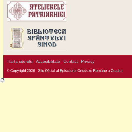
Harta site-ului
Accesibilitate
Contact
Privacy
© Copyright 2026 - Site Oficial al Episcopiei Ortodoxe Române a Oradiei