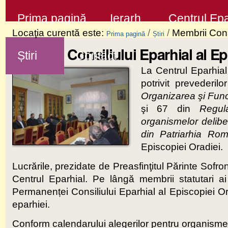
Sari
Secţiuni
Prima pagină
Ierarh
Centrul Epa
la
Locaţia curentă este:
/
/
Membrii Consi
Prima pagină
Știri
conţinut
Membrii Consiliului Eparhial al Epi
Știri
Contact
|
La Centrul Eparhial
Sari
potrivit prevederil
la
Organizarea şi Fun
navigare
şi 67 din
Regul
organismelor deliber
din Patriarhia Ro
Episcopiei Oradiei.
Lucrările, prezidate de Preasfinţitul Părinte Sofro
Centrul Eparhial. Pe lângă membrii statutari ai 
Permanenței Consiliului Eparhial al Episcopiei Ora
eparhiei.
Conform calendarului alegerilor pentru organisme