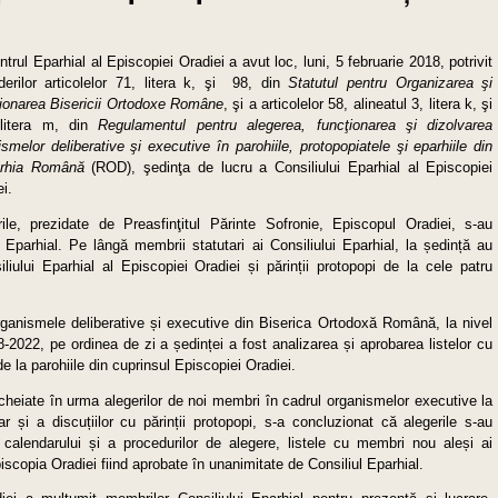
trul Eparhial al Episcopiei Oradiei a avut loc, luni, 5 februarie 2018, potrivit
derilor articolelor 71, litera k, şi 98, din
Statutul pentru Organizarea şi
ionarea Bisericii Ortodoxe Române
, şi a articolelor 58, alineatul 3, litera k, şi
litera m, din
Regulamentul pentru alegerea, funcţionarea şi dizolvarea
smelor deliberative şi executive în parohiile, protopopiatele şi eparhiile din
arhia Română
(ROD), şedinţa de lucru a Consiliului Eparhial al Episcopiei
i.
rile, prezidate de Preasfinţitul Părinte Sofronie, Episcopul Oradiei, s-au
 Eparhial. Pe lângă membrii statutari ai Consiliului Eparhial, la ședință au
iului Eparhial al Episcopiei Oradiei și părinții protopopi de la cele patru
rganismele deliberative și executive din Biserica Ortodoxă Română, la nivel
8-2022, pe ordinea de zi a ședinței a fost analizarea și aprobarea listelor cu
de la parohiile din cuprinsul Episcopiei Oradiei.
ncheiate în urma alegerilor de noi membri în cadrul organismelor executive la
ar și a discuțiilor cu părinții protopopi, s-a concluzionat că alegerile s-au
calendarului și a procedurilor de alegere, listele cu membri nou aleși ai
piscopia Oradiei fiind aprobate în unanimitate de Consiliul Eparhial.