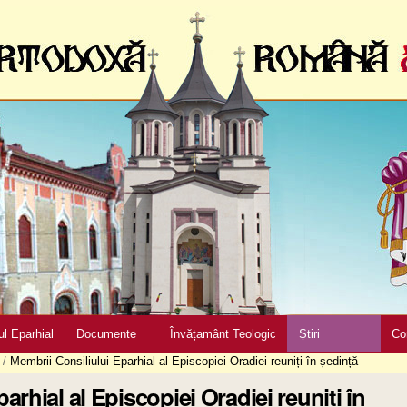
ul Eparhial
Documente
Învățamânt Teologic
Știri
Co
/
Membrii Consiliului Eparhial al Episcopiei Oradiei reuniți în ședință
arhial al Episcopiei Oradiei reuniți în