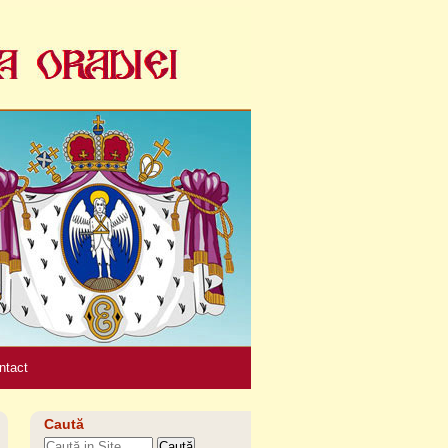
Unelte
personale
ntact
Caută