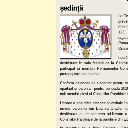
ședință
La Cen
preve
Funcţ
123, 
organi
Patri
Oradie
Lucră
desfăşurat în sala festivă de la Centrul
participat și membrii Permanenței Consil
protopopiate ale eparhiei.
Conform calendarului alegerilor pentru o
eparhial și parohial, pentru perioada 201
noii membri aleși ai Consiliilor Parohiale 
Urmare a analizării proceselor verbale î
nivelul parohiilor din Eparhia Oradiei, d
desfășurat cu respectarea ad-literam a 
Consiliilor Parohiale de la parohiile din E