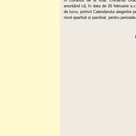
În cuvântul de la final, Chiriarhul Ora
anunțând că, în data de 26 februarie a.c.
de lucru, potrivit Calendarului alegerilo
nivel eparhial și parohial, pentru perioad