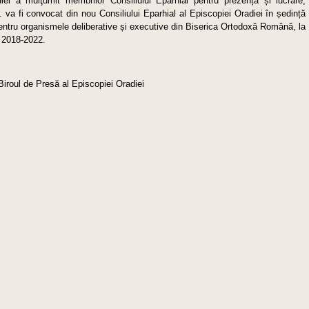
diei a mulţumit membrilor Consiliului Eparhial pentru prezență și lucrare,
 va fi convocat din nou Consiliului Eparhial al Episcopiei Oradiei în ședință
r pentru organismele deliberative și executive din Biserica Ortodoxă Română, la
a 2018-2022.
Biroul de Presă al Episcopiei Oradiei