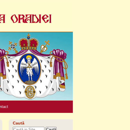
Unelte
personale
ntact
Caută