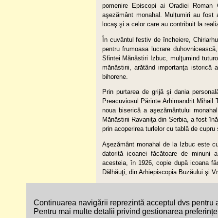
pomenire Episcopi ai Oradiei Roman C
aşezământ monahal. Mulțumiri au fost ad
locaş şi a celor care au contribuit la real
În cuvântul festiv de încheiere, Chiriarh
pentru frumoasa lucrare duhovnicească,
Sfintei Mănăstiri Izbuc, mulţumind tuturor 
mănăstirii, arătând importanţa istorică a
bihorene.
Prin purtarea de grijă şi dania personal
Preacuviosul Părinte Arhimandrit Mihail Tără
noua biserică a aşezământului monahal, 
Mănăstirii Ravaniţa din Serbia, a fost în
prin acoperirea turlelor cu tablă de cupru
Aşezământ monahal de la Izbuc este cunos
datorită icoanei făcătoare de minuni 
acesteia, în 1926, copie după icoana f
Dălhăuţi, din Arhiepiscopia Buzăului şi V
Harta site-ului
Accesibilitate
Contac
Continuarea navigării reprezintă acceptul dvs pentru a
Pentru mai multe detalii privind gestionarea preferințel
© Copyright 2026 - Site Oficial al Episcopi