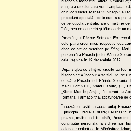
biserică a mănăstirii, aflată în construcţ
sfinţire a crucilor care vor fi amplasate 
crucilor bisericii Mănăstirii Snagov, au fo
procedură specială, peste care s-a pus un
de pe cupola centrală, are o înălţime de p
înălţimea de doi metri şi lăţimea de un m
Preasfinţitul Părinte Sofronie, Episcopul O
cele patru cruci mici, respectiv cea car
altar, ce are ca ocrotitori pe Sfinţii Ma
personală a Preasfinţitului Părinte Sofron
cele veşnice în 19 decembrie 2012.
După slujba de sfinţire, crucile au fost
biserică ce a început a se zidi, pe locul ve
de către Preasfinţitul Părinte Sofronie
Maicii Domnului”, hramul istoric, şi „Du
„Sfinţii Mari Împăraţi şi întocmai cu A
Romana, Farmacolitria, Izbăvitoarea de o
În cuvântul rostit cu acest prilej, Preacu
Episcopia Oradiei și stareţul Mănăstiri
praznic, mulţumind, totodată, Preasfinţit
contribuţia personală la zidirea noii bis
celorlalte edificii de la Mănăstirea Izbuc