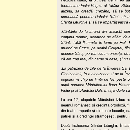
Fecioara Maria, la plinirea vremii, l-a
înomenirea Fiului Veşnic al Tatălui. Sfân
auzind, să creadă, crezând, să se bote
primească pecetea Duhului Sfânt, să mă
Sfânta Liturghie şi să se împărtăşească c
„Cântările de la strană din această per
conţinut treimic, deoarece ne aflăm de-
Sfânt. Tatăl Îl trimite în lume pe Fiul,
murind pe Cruce, pe dealul Golgotei, fiin
ucenicii Săi şi pe femeile mironosiţe, d
că are trup real, din carne şi oase, şi nu
„La patruzeci de zile de la Învierea Sa, 
Cincizecimii, în a cincizecea zi de la În
pogoară în chip de limbi de foc peste Sfi
după porunca Mântuitorului Iisus Hristos
Fiului şi al Sfântului Duh,
învăţându-le să
La ora 12, clopotele Mănăstirii Izbuc au
neamul românesc şi credinţa ortodoxă, fiin
din toate timpurile şi din toate locurile, c
patriei şi a credinţei strămoşeşti, pentru
După încheierea Sfintei Liturghii, Întâis