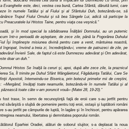
 dat lumii, aducând vestea cea bună a împăcării lui Dumnezeu cu omul, prin
ta Evanghelie este, deci, vestea cea bună, Cartea Sfântă, dăruită lumii, care
ze în numele Tatălui şi al Fiului şi al Sfântului Duh, botezându-se, să
nânce Trupul Fiului Omului şi să bea Sângele Lui, adică să participe la
u Preacuratele lui Hristos Taine, pentru viaţa cea veşnică.”
ioadă, şi în mod special la sărbătoarea Înălţării Domnului, au un puternic
acum într-o perioadă de aşteptare, de zece zile, până la Pogorârea Duhului
 Fiul Îşi împlineşte misiunea divină pentru care a venit, mântuirea noastră,
d îngropat, înviind a treia zi, încredinţându-i, vreme de patruzeci de zile, pe
e adevărul Învierii Sale, de faptul că este Dumnezeu adevărat şi Om adevărat,
 este doar un duh.”
Domnul Hristos Se înalţă la ceruri şi, apoi, după alte zece zile, la praznicul
vierea Sa, Îl trimite pe Duhul Sfânt Mângâietorul, Făgăduinţa Tatălui, Care Se
nţii Apostoli, întemeindu-se Biserica, prin botezul primelor mii de creştini,
: ‹‹Mergând, învăţaţi toate neamurile, botezându-le în numele Tatălui şi al
 păzească toate câte v-am poruncit vouă›› (Matei 28, 19-20).”
 fost trase, în semn de recunoştinţă faţă de eroii care s-au jertfit pentru
d săvârşită o slujbă de pomenire pentru toţi eroii, ostaşii şi luptătorii români
are s-au jertfit pe câmpurile de luptă, în lagăre şi în închisori, pentru apărarea
 întregirea neamului, libertatea şi demnitatea poporului român.
tătătorul Eparhiei Oradiei, alături de soborul slujitor, s-a deplasat la noua