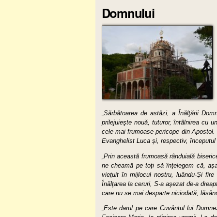
Domnului
„Sărbătoarea de astăzi, a Înălţării Domn
prilejuieşte nouă, tuturor, întâlnirea cu
cele mai frumoase pericope din Apostol.
Evanghelist Luca şi, respectiv, începutul 
„Prin această frumoasă rânduială biseric
ne cheamă pe toţi să înţelegem că, aşa 
vieţuit în mijlocul nostru, luându-Şi fi
Înălţarea la ceruri, S-a aşezat de-a drea
care nu se mai desparte niciodată, lăsân
„Este darul pe care Cuvântul lui Dumnez