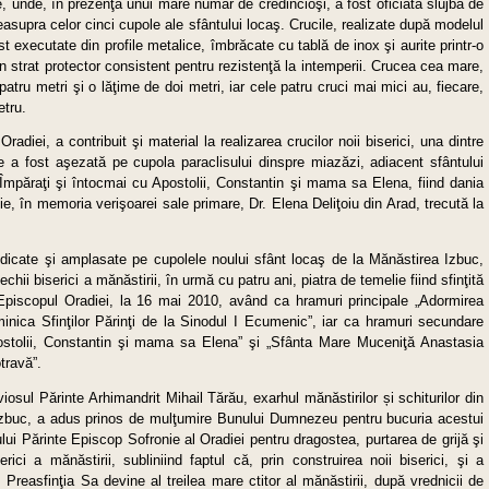
ie, unde, în prezenţa unui mare număr de credincioşi, a fost oficiată slujba de
deasupra celor cinci cupole ale sfântului locaş. Crucile, realizate după modelul
st executate din profile metalice, îmbrăcate cu tablă de inox şi aurite printr-o
 strat protector consistent pentru rezistenţă la intemperii. Crucea cea mare,
atru metri şi o lăţime de doi metri, iar cele patru cruci mai mici au, fiecare,
etru.
radiei, a contribuit şi material la realizarea crucilor noii biserici, una dintre
e a fost aşezată pe cupola paraclisului dinspre miazăzi, adiacent sfântului
ri Împăraţi şi întocmai cu Apostolii, Constantin şi mama sa Elena, fiind dania
ie, în memoria verişoarei sale primare, Dr. Elena Deliţoiu din Arad, trecută la
 ridicate şi amplasate pe cupolele noului sfânt locaş de la Mănăstirea Izbuc,
chii biserici a mănăstirii, în urmă cu patru ani, piatra de temelie fiind sfinţită
, Episcopul Oradiei, la 16 mai 2010, având ca hramuri principale „Adormirea
minica Sfinţilor Părinţi de la Sinodul I Ecumenic”, iar ca hramuri secundare
postolii, Constantin şi mama sa Elena” şi „Sfânta Mare Muceniţă Anastasia
travă”.
viosul Părinte Arhimandrit Mihail Tărău, exarhul mănăstirilor și schiturilor din
i Izbuc, a adus prinos de mulţumire Bunului Dumnezeu pentru bucuria acestui
ului Părinte Episcop Sofronie al Oradiei pentru dragostea, purtarea de grijă şi
erici a mănăstirii, subliniind faptul că, prin construirea noii biserici, şi a
, Preasfinţia Sa devine al treilea mare ctitor al mănăstirii, după vrednicii de