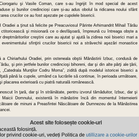
iorogariu şi Vasile Coman, care s-au îngrijit în mod special de acest
use și bunilor credincioși care și-au adus obolul la ridicarea noului sfânt
izarea crucilor ce au fost aşezate pe cupolele bisericii.
ul Oradiei a ţinut să felicite pe Preacuviosul Părinte Arhimandrit Mihail Tărău
 ctitoricească şi misionară ce o desfăşoară, împreună cu întreaga obște a
dreptmăritorilor creştini care au ajutat şi ajută la zidirea noii biserici mari a
 evenimentului sfinţirii crucilor bisericii noi a străvechii aşezări monastice
ă a Chiriarhului Oradiei, prin osteneala obştii Mănăstirii Izbuc, condusă de
u, şi prin jertfele bunilor credincioşi bihoreni, dar şi din alte părţi ale ţării,
„Catedrala Munţilor Codru Moma”, zidită după modelul istoricei biserici a
ălţată până la cupole, urmând ca lucrările să continue, în perioada următoare,
 şi placarea exterioară cu piatră naturală românească.
cut în ţară, dar şi în străinătate, pentru izvorul tămăduitor, Izbuc, dar şi
a Maicii Domnului, existentă în mănăstire încă din momentul întemeierii
ăcătoare de minuni a Preasfintei Născătoare de Dumnezeu de la Mănăstirea
rancei.
Acest site folosește cookie-uri
t
Privacy
ceastă folosință.
or privind cookie-uri, vedeți Politica de
utillizare a cookie-urilor
ei Ortodoxe Române a Oradiei