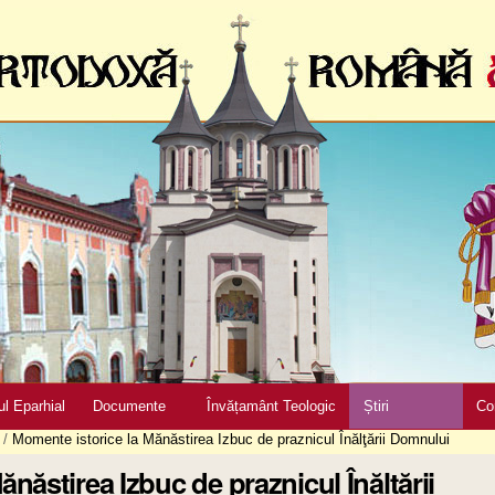
ul Eparhial
Documente
Învățamânt Teologic
Știri
Co
/
Momente istorice la Mănăstirea Izbuc de praznicul Înălţării Domnului
năstirea Izbuc de praznicul Înălţării