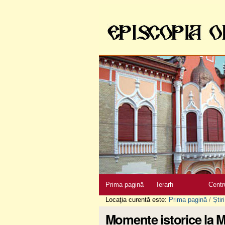
Sari
la
conţinut
|
Sari
la
navigare
Secţiuni
Prima pagină
Ierarh
Centr
Locaţia curentă este:
Prima pagină
/
Știri
Momente istorice la Mă