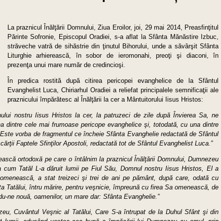
La praznicul Înălţării Domnului, Ziua Eroilor, joi, 29 mai 2014, Preasfinţitul
Părinte Sofronie, Episcopul Oradiei, s-a aflat la Sfânta Mănăstire Izbuc,
străveche vatră de sihăstrie din ţinutul Bihorului, unde a săvârşit Sfânta
Liturghie arhierească, în sobor de ieromonahi, preoţi şi diaconi, în
prezenţa unui mare număr de credincioşi.
În predica rostită după citirea pericopei evanghelice de la Sfântul
Evanghelist Luca, Chiriarhul Oradiei a reliefat principalele semnificaţii ale
praznicului împărătesc al Înălţării la cer a Mântuitorului Iisus Hristos:
ului nostru Iisus Hristos la cer, la patruzeci de zile după Învierea Sa, ne
 una dintre cele mai frumoase pericope evanghelice şi, totodată, cu una dintre
 Este vorba de fragmentul ce încheie Sfânta Evanghelie redactată de Sfântul
cărţii Faptele Sfinţilor Apostoli, redactată tot de Sfântul Evanghelist Luca.”
ească ortodoxă pe care o întâlnim la praznicul Înălţării Domnului, Dumnezeu
cum Tatăl L-a dăruit lumii pe Fiul Său, Domnul nostru Iisus Hristos, El a
re omenească, a stat treizeci şi trei de ani pe pământ, după care, odată cu
pta Tatălui, întru mărire, pentru veşnicie, împreună cu firea Sa omenească, de
du-ne nouă, oamenilor, un mare dar: Sfânta Evanghelie.”
eu, Cuvântul Veşnic al Tatălui, Care S-a întrupat de la Duhul Sfânt şi din