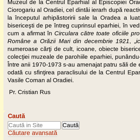
Muzeul de la Centrul Eparhial al Episcopiei Ora
Ciorogariu al Oradiei, cel dintâi ierarh după rea
la începutul arhipăstoririi sale la Oradea a lua
bisericeşti de pe întreg cuprinsul eparhiei, în ve
cum a afirmat în
Circulara către toate oficiile p
Române a Orăzii Mari din decembrie 1921
, „
i
numeroase cărţi de cult, icoane, obiecte biseric
colecţiei muzeale de parohiile eparhiei, punându
Între anii 1970-1973 s-au amenajat patru săli de ex
odată cu sfinţirea paraclisului de la Centrul Epa
Vasile Coman al Oradiei.
Pr. Cristian Rus
Caută
Căutare avansată