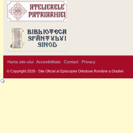
Harta site-ului
Accesibilitate
Contact
Privacy
© Copyright 2026 - Site Oficial al Episcopiei Ortodoxe Române a Oradiei