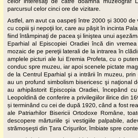
celor interesaţi de către doamna muzeograf L
parcursul celor cinci ore de vizitare.
Astfel, am avut ca oaspeți între 2000 și 3000 de vizi
cu copiii şi nepoţii lor, care au păşit în incinta P
fiind întâmpinaţi de pacea şi liniştea unui aşezăm
Eparhial al Episcopiei Oradiei încă din vreme
mozaic de pe pereţii laterali de la intrarea în cl
amplele picturi ale lui Eremia Profeta, cu o puter
conduc spre muzeu, iar apoi scenele pictate magistra
de la Centrul Eparhial şi a intrării în muzeu, prin
au un profund simbolism bisericesc şi naţional de
au arhipăstorit Episcopia Oradiei, începând cu
Leopoldină de conferire a privilegiilor ilirice din
și terminând cu cei de după 1920, când a fost react
ale Patriarhilor Bisericii Ortodoxe Române, toa
descopere mărturiile şi vestigiile palpabile, adevăr
strămoşeşti din Ţara Crişurilor, îmbiate spre cont