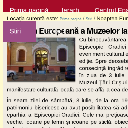
Sari
Secţiuni
Prima pagină
Ierarh
Centrul Epa
la
Locaţia curentă este:
/
/
Noaptea Euro
Prima pagină
Știri
conţinut
Noaptea Europeană a Muzeelor la 
Știri
Contact
|
Cu binecuvântarea P
Sari
Episcopiei Oradiei
la
eveniment cultural
navigare
ediție
.
Spre deosebire
consecință îngrădire
în ziua de 3 iulie
Muzeul Ţării Crişur
manifestare culturală locală care se află la cea de 
În seara zilei de sâmbătă, 3 iulie, de la ora 19 ş
patrimoniu bisericesc au avut posibilitatea să a
eparhial al Episcopiei Oradiei. Cele mai preţioa
veche, icoane pe lemn şi icoane pe sticlă, obiect