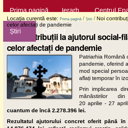
Sari
Secţiuni
Prima pagină
Ierarh
Centrul Epa
la
Locaţia curentă este:
/
/
Noi contribuț
Prima pagină
Știri
conţinut
celor afectați de pandemie
Știri
Contact
|
Noi contribuții la ajutorul social-
Sari
celor afectați de pandemie
la
Patriarhia Română c
navigare
pandemie, oferind aju
mod special persoane
aflați temporar în iz
Prin implicarea dir
mănăstirilor 
20 aprilie - 27 apri
cuantum de încă
2.278.396 lei.
Rezultatul ajutorului concret oferit până în