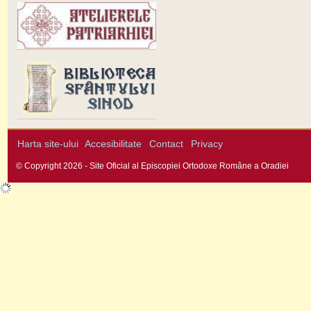
Harta site-ului
Accesibilitate
Contact
Privacy
© Copyright 2026 - Site Oficial al Episcopiei Ortodoxe Române a Oradiei