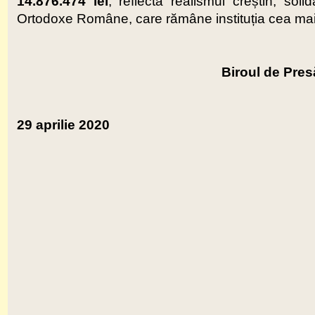
14.876.474 lei
, reflectă realismul creștin, solid
Ortodoxe Române, care rămâne instituția cea mai ef
Biroul de Pres
29 aprilie 2020