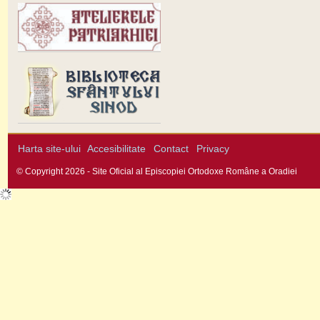
Harta site-ului
Accesibilitate
Contact
Privacy
© Copyright 2026 - Site Oficial al Episcopiei Ortodoxe Române a Oradiei