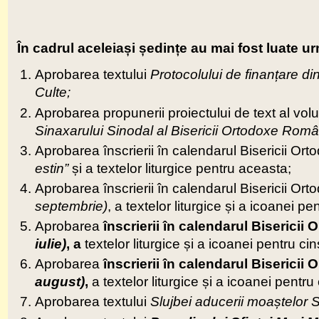
În cadrul aceleia
ș
i
ș
edin
ț
e au mai fost luate u
Aprobarea textului
Protocolului de finan
ț
are di
Culte;
Aprobarea propunerii proiectului de text al vol
Sinaxarului Sinodal al Bisericii Ortodoxe Rom
Aprobarea înscrierii în calendarul Bisericii O
estin”
și a textelor liturgice pentru aceasta;
Aprobarea înscrierii în calendarul Bisericii O
septembrie)
, a textelor liturgice și a icoanei pe
Aprobarea
înscrierii în calendarul Biserici
iulie)
, a
textelor liturgice și a icoanei pentru cin
Aprobarea
înscrierii în calendarul Biserici
august)
,
a textelor liturgice și a icoanei pentru
Aprobarea textului
Slujbei aducerii moa
ș
telor S