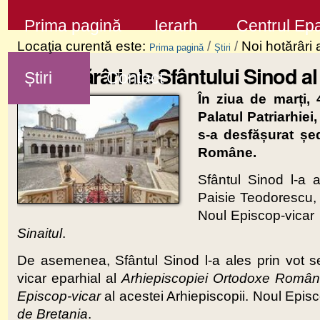
Sari
Secţiuni
Prima pagină
Ierarh
Centrul Epa
la
Locaţia curentă este:
/
/
Noi hotărâri
Prima pagină
Știri
conţinut
Noi hotărâri ale Sfântului Sinod 
Știri
Contact
|
În ziua de mar
ț
i,
Sari
Palatul Patriarhiei
la
s-a desf
ă
ș
urat
ș
e
navigare
Române.
Sfântul Sinod l-a 
Paisie Teodorescu, 
Noul Episcop-vicar p
Sinaitul
.
De asemenea, Sfântul Sinod l-a ales prin vot se
vicar eparhial al
Arhiepiscopiei Ortodoxe Român
Episcop-vicar
al acestei Arhiepiscopii. Noul Episc
de Bretania
.