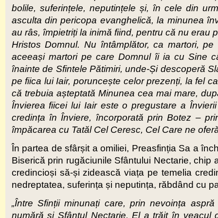
bolile, suferințele, neputințele și, în cele din
asculta din pericopa evanghelică, la minunea învier
au râs, împietriți la inimă fiind, pentru că nu era
Hristos Domnul. Nu întâmplător, ca martori, pe l
aceeași martori pe care Domnul îi ia cu Sine 
înainte de Sfintele Pătimiri, unde-Și descoperă
pe fiica lui Iair, poruncește celor prezenți, la f
că trebuia așteptată Minunea cea mai mare, du
Învierea fiicei lui Iair este o pregustare a Învierii
credința în Înviere, încorporată prin Botez – pr
împăcarea cu Tatăl Cel Ceresc, Cel Care ne oferă
În partea de sfârșit a omiliei, Preasfinția Sa a în
Biserică prin rugăciunile Sfântului Nectarie, chip a
credincioși să-și zidească viața pe temelia credin
nedreptatea, suferința și neputința, răbdând cu 
„Între Sfinții minunați care, prin nevoința aspră 
numără și Sfântul Nectarie. El a trăit în veacul 