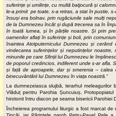
suferințe și umilințe, cu multă batjocură și calom
le-a primit pe toate, s-a retras, a stat în pustie, s
însuși era bolnav, prin rugăciunile sale mulți nep
de la Dumnezeu încât și după trecerea sa în Împă
în toată lumea, și în părțile noastre. Și prin pre
oamenilor aflați în suferințe și boli, prin comun
înaintea Atotputernicului Dumnezeu și cerând de
vindecarea suferințelor și neputințelor noastre,
minunile pe care Sfinții lui Dumnezeu le împlinesc
de poporul credincios, indiferent unde s-ar afla. 
și față de aproapele, dar și smerenia – calea
binecuvântării lui Dumnezeu în viața noastră.”
La dumnezeiasca slujbă, Ierarhul meleagurilor bi
Vlăduț pentru Parohia Șuncuiuș, Protopopiatul 
hirotonit întru diacon pe seama bisericii Parohiei
Încheierea programului liturgic a fost marcat de 
Tincăi, iar Părintele paroh Petru-Pavel Pele a