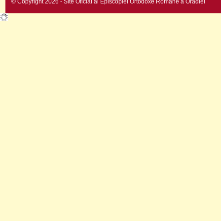
© Copyright 2026 - Site Oficial al Episcopiei Ortodoxe Române a Oradiei