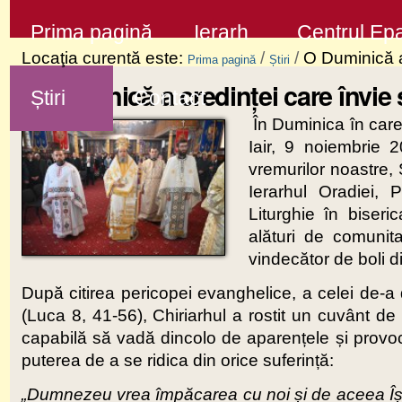
Sari
Secţiuni
Prima pagină
Ierarh
Centrul Epa
la
Locaţia curentă este:
/
/
O Duminică a 
Prima pagină
Știri
conţinut
O Duminică a credinței care învie ș
Știri
Contact
|
În Duminica în care 
Sari
Iair, 9 noiembrie 2
la
vremurilor noastre, 
navigare
Ierarhul Oradiei, 
Liturghie în biseri
alături de comunit
vindecător de boli d
După citirea pericopei evanghelice, a celei de-
(Luca 8, 41-56), Chiriarhul a rostit un cuvânt de
capabilă să vadă dincolo de aparențele și provoc
puterea de a se ridica din orice suferință:
„Dumnezeu vrea împăcarea cu noi și de aceea Își 