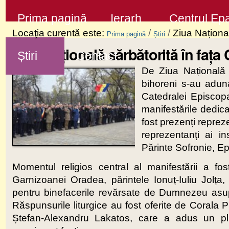
Sari
Secţiuni
Prima pagină
Ierarh
Centrul Epa
la
Locaţia curentă este:
/
/
Ziua Naționa
Prima pagină
Știri
conţinut
Ziua Națională sărbătorită în fața
Știri
Contact
|
De Ziua Națională 
Sari
bihoreni s-au adun
la
Catedralei Episcopa
navigare
manifestările dedic
fost prezenți repreze
reprezentanți ai inst
Părinte Sofronie, Ep
Momentul religios central al manifestării a f
Garnizoanei Oradea, părintele Ionuț-Iuliu Jolța,
pentru binefacerile revărsate de Dumnezeu asupr
Răspunsurile liturgice au fost oferite de Corala 
Ștefan-Alexandru Lakatos, care a adus un plu