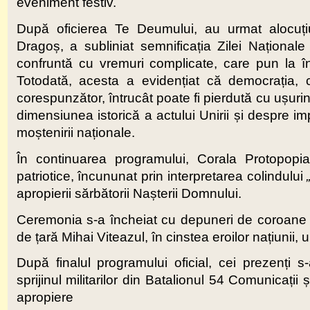
eveniment festiv.
După oficierea Te Deumului, au urmat alocuțiuni
Dragoș, a subliniat semnificația Zilei Național
confruntă cu vremuri complicate, care pun la înc
Totodată, acesta a evidențiat că democrația, c
corespunzător, întrucât poate fi pierdută cu ușuri
dimensiunea istorică a actului Unirii și despre im
moștenirii naționale.
În continuarea programului, Corala Protopopiat
patriotice, încununat prin interpretarea colindului
apropierii sărbătorii Nașterii Domnului.
Ceremonia s-a încheiat cu depuneri de coroane și 
de țară Mihai Viteazul, în cinstea eroilor națiunii
După finalul programului oficial, cei prezenți s
sprijinul militarilor din Batalionul 54 Comunicați
apropiere