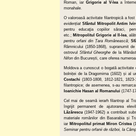
Roman, iar
Grigorie al V-lea
a înteme
monahale.
O valoroasă activitate filantropică a fos
evidențiat
Sfântul Mitropolit Antim Ivi
pentru educaţia copiilor săraci, pent
etc.;
Mitropolitul Grigorie al II-lea
, ală
pentru orfani
din Țara Românească
;
Sf
Râmnicului (1850-1868), supranumit de
ostrovul
Sfântul Gheorghe
de la Mănăst
Nifon
din București, care oferea numeroas
Moldova a cunoscut o bogată activitate 
bolniței de la Dragomirna (1602) și al
Costachi
(1803-1808, 1812-1821, 1823-18
filantropice; de asemenea, s-au remarc
Ioanichie Hasan al Romanului
(1747-17
Cel mai de seamă ierarh filantrop al Tr
îngrijit permanent de ajutorarea elev
Lăzărescu
(1947-1962) a contribuit subs
materiale românilor din Basarabia și Tra
iar
Mitropolitul primat
Miron Cristea
(
Seminar pentru orfanii de război, la Câ