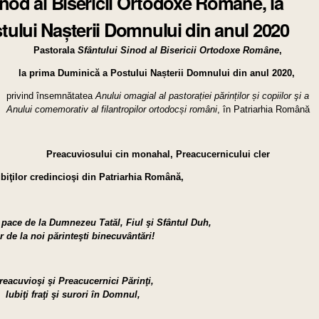
inod al Bisericii Ortodoxe Române, la
ului Nașterii Domnului din anul 2020
Pastorala
Sfântului Sinod al Bisericii Ortodoxe Române
,
la prima Duminică a Postului Nașterii Domnului din anul 2020,
privind însemnătatea
Anului omagial al pastorației părinților și copiilor
şi a
Anului comemorativ al filantropilor ortodocși români
, în Patriarhia Română
Preacuviosului cin mona
hal, Preacucernicului cler
ubiţilor credincioşi din Patriarhia Română,
i pace de la Dumnezeu Tatăl, Fiul şi Sfântul Duh,
ar de la noi părinteşti binecuvântări!
reacuvioşi şi Preacucernici Părinţi,
Iubiţi fraţi şi surori în Domnul,