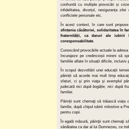
confruntă cu multiple provocări și crize
infidelitatea, divorțul, nesiguranța zile
conflictele personale etc.
În acest context, în care sunt propuse 
sfințenia căsătoriei, solidaritatea în fam
fraternității, ca daruri ale iubi
coresponsabilitate
.
Cunoscând provocările actuale la adresa f
încurajeze pe credincioșii mireni să spr
familiile aflate în situații dificile, inclus
În scopul dezvoltării unei educații teme
părinții să acorde mai mult timp educați
sfaturi, ci şi prin viaţa şi exemplul p
judecată nici după bogăție, nici după fru
familiei.
Părinții sunt chemaţi să trăiască viața c
familie, după chipul iubirii milostive a Pr
pentru copii.
În egală măsură, părinţii sunt chemaţi să
sănătatea ca dar al lui Dumnezeu, ce trebu