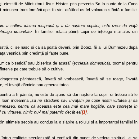
i cinstită de Mântuitorul Iisus Hristos prin prezența Sa la nunta de la Cana
it minunea transformării apei în vin, arătând astfel valoarea sfântă a familiei
 a cultiva iubirea reciprocă şi a da naștere copiilor, este izvor de viață
ntreaga umanitate.
În familie, relația părinți-copii se înțelege mai ales din
.
estră, ci se nasc și ca să poată deveni, prin Botez, fii ai lui Dumnezeu după
ța veșnică prin credinţă şi fapte bune.
mica biserică” sau „biserica de acasă” (
ecclesia domestica
), tocmai pentru
ințenie pe care trebuie să o cultive.
 dragostea părintească, învață să vorbească, învață să se roage, învață
ie, el învață dărnicia sau generozitatea.
ntru a fi părinte, nu este de ajuns să dai naștere la copii, ci trebuie să le
ul Ioan îndeamnă
„să ne străduim să-i învățăm pe copii noștri virtutea și să
mnezeu, pentru că aceasta este cea mai mare bogăție, care sporește în
l cu virtutea, nimic nu-i mai puternic decât ea”
[1]
.
 din ultimele secole au condus la o slăbire a rolului și a importanței familiei în
c într-o realitate secularizată și confuză din punct de vedere spiritual; ei se