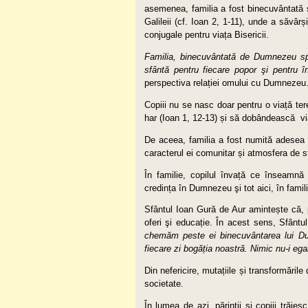
asemenea, familia a fost binecuvântată ş
Galileii (cf. Ioan 2, 1-11), unde a săvârș
conjugale pentru viața Bisericii.
Familia, binecuvântată de Dumnezeu spre
sfântă pentru fiecare popor şi pentru î
perspectiva relației omului cu Dumnezeu
Copiii nu se nasc doar pentru o viață ter
har (Ioan 1, 12-13) și să dobândească via
De aceea, familia a fost numită adesea „
caracterul ei comunitar și atmosfera de sf
În familie, copilul învață ce înseamnă
credința în Dumnezeu şi tot aici, în famil
Sfântul Ioan Gură de Aur amintește că, pe
oferi şi educație. În acest sens, Sfânt
chemăm peste ei binecuvântarea lui Du
fiecare zi bogăția noastră. Nimic nu-i ega
Din nefericire, mutațiile și transformările
societate.
În lumea de azi, părinții și copiii trăies