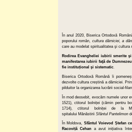
În anul 2020, Biserica Ortodoxă Română î
poporului român,
cultura dărniciei, a dăr
care au modelat spiritualitatea şi cultur
Rodirea Evangheliei iubirii smerite şi
manifestarea iubirii faţă de Dumnezeu 
fie instituțional şi sistematic
.
Biserica Ortodoxă Română îi pomenește 
dezvolte cultura creștină a dărniciei. Prin
pilduitor la organizarea lucrării social-fil
În mod deosebit, evocăm numele unor evl
1521), ctitorul bolniței (cămin pentru b
1714), ctitorul bolniței de la 
spitalului Mănăstirii
Sfântul Pantelimon
de
În Moldova,
Sfântul
Voievod
Ștefan c
Racoviță Cehan
a avut inițiativa înte