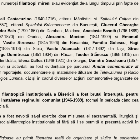
i, numeroși
filantropi mireni
s-au evidențiat de-a lungul timpului prin fapte de
ail Cantacuzino
(1640-1716), ctitorul Mănăstirii și
Spitalului Colțea
din
57), ctitorul
Spitalului Brâncovenesc
din București,
Clucerul Gheorghe
dor Balș
(1790-1867) din Darabani, Moldova,
Anastasie Bașotă
(1796-1869)
2-1870) din Oradea,
Alexandru Mocioni
(1841-1909) și
Emanuil
a,
Vasile Stroescu
(1845-1926) din Basarabia,
Familia Golescu
,
Hagi
(1835-1918) din Sibiu,
Vasile Adamachi
(1817-1892) din Iași,
Stroe
rgu Dumitrescu
(1851-1934) din Răcari,
Teodor Stănescu
(1868-1915) din
in Brăila,
Elena Dalles
(1849-1921) din Giurgiu,
Dumitru Seceleanu
(1857-
uri și activități au fost evidențiate pe parcursul
Anului comemorativ al
in reportajele, documentarele și materialele difuzare de
Televiziunea și Radio
ligios
Lumina
, cât și în cadrul diverselor acțiuni comemorative organizate de
a filantropică instituțională a Bisericii a fost brutal întreruptă, pentru
 instalarea regimului comunist (1946-1989)
, tocmai în perioada când cea
ială.
 a fost nevoită să-şi exercite doar misiunea ei sacramentală, liturgică şi
social-filantropice instituționale și fără să i se permită o prezență activă în
gioase au primit libertatea reală de organizare şi slujire în societatea