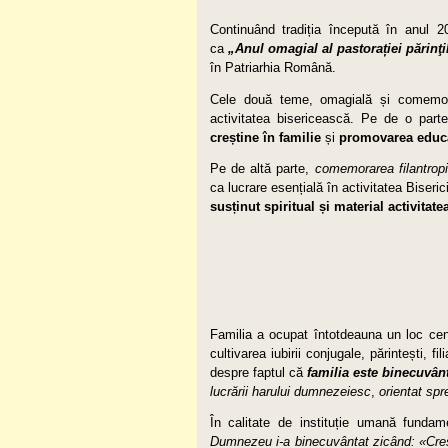
Continuând tradiția începută în anul 
ca
„
Anul omagial al pastorației părinţi
în Patriarhia Română.
Cele două teme, omagială și comemora
activitatea bisericească. Pe de o part
creștine în familie
și
promovarea educa
Pe de altă parte,
comemorarea filantropi
ca lucrare esențială în activitatea Biserici
susținut spiritual și material activita
Familia a ocupat întotdeauna un loc centr
cultivarea iubirii conjugale, părintești, fi
despre faptul că
familia
este binecuvânt
lucrării harului dumnezeiesc
,
orientat spr
În calitate de instituție umană funda
Dumnezeu i-a binecuvântat zicând: «Crește