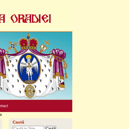
Unelte
personale
ntact
a
Caută