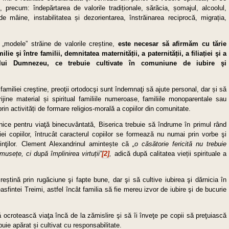
, precum: îndepărtarea de valorile tradiționale, sărăcia, șomajul, alcoolul,
i de mâine, instabilitatea și dezorientarea, înstrăinarea reciprocă, migrația,
„modele” străine de valorile creștine,
este necesar să afirmăm cu tărie
ilie şi între familii, demnitatea maternității, a paternității, a filiației şi a
rii lui Dumnezeu, ce trebuie cultivate în comuniune de iubire şi
amiliei creştine, preoţii ortodocşi sunt îndemnaţi să ajute personal, dar și să
ijine material și spiritual familiile numeroase, familiile monoparentale sau
iv prin activități de formare religios-morală a copiilor din comunitate.
inice pentru viaţă binecuvântată, Biserica trebuie să îndrume în primul rând
ei copiilor, întrucât caracterul copiilor se formează nu numai prin vorbe şi
ărinţilor. Clement Alexandrinul amintește că
„o căsătorie fericită nu trebuie
musețe, ci după împlinirea virtuții”
[2]
,
adică după calitatea vieții spirituale a
reștină prin rugăciune şi fapte bune, dar şi să cultive iubirea şi dărnicia în
easfintei Treimi, astfel încât familia să fie mereu izvor de iubire şi de bucurie
 ocrotească viaţa încă de la zămislire şi să îi înveţe pe copii să preţuiască
ie apărat și cultivat cu responsabilitate.