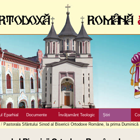
ul Eparhial
Documente
Învățamânt Teologic
Știri
Co
/
Pastorala Sfântului Sinod al Bisericii Ortodoxe Române, la prima Duminică 