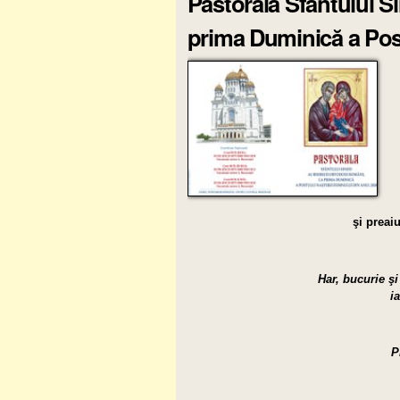
Pastorala Sfântului S
prima Duminică a Post
şi preai
Har, bucurie ş
i
P