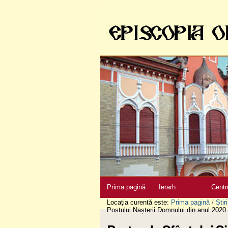
Sari
la
conţinut
|
Sari
la
navigare
Secţiuni
Prima pagină
Ierarh
Centr
Locaţia curentă este:
Prima pagină
/
Știri
Postului Nașterii Domnului din anul 2020