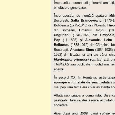
Împreună cu domnitorii și ierarhii amintiț
binefacere generoase.
Între aceștia, se numără spătarul
Mih
București,
Safta Brâncoveanu
(1776-18
Boldescu
(1775-1845) din Ploiești,
Theo
din Botoșani,
Emanuil Gojdu
(180
Ungurianu
(1846-1929) din Timișoar
Pop
(†1808) și
Alexandru Lebu
Belloescu
(1838-1912) din Câmpina,
Io
București,
Anastase Simu
(1854-1935) d
1932) din Buzău, și alții ale căror chip
filantropilor ortodocşi români
, atât pr
TRINITAS
sau publicate în cotidianul re
eparhii.
În secolul XX, în România,
activitate
aproape o jumătate de veac, odată cu
mai populară temă era chiar asistența soc
Aflată sub prigoana comunistă, Biserica
pastorală, fără să desfășoare activități 
societate.
Abia după anul 1989, când cultele reli