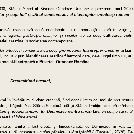
2008, Sfântul Sinod al Bisericii Ortodoxe Române a proclamat anul 2020
lor şi copiilor”
şi
„
Anul comemorativ al filantropilor ortodocşi români”
,
tivă, evidențiază două coordonate cu o importanță majoră în viața și
e,
omagierea pastorației părinților și copiilor
are ca scop
cultivarea vieții
ției creștine
în societatea contemporană.
lor ortodocși români
are ca scop
promovarea filantropiei creștine astăzi
,
i, inclusiv prin
identificarea marilor filantropi
care, de-a lungul timpului,
au
tea social-filantropică a Bisericii Ortodoxe Române
.
Dreptmăritori creștini,
al în învățătura și viața creștină, fiind cadrul intim cel mai de preț pentru
liale și frățești. Atât Sfânta Scriptură, cât și Sfânta Tradiție ne oferă mărturie
are și icoană a iubirii lui Dumnezeu pentru umanitate
, un spațiu sacru al
e viață
și iubire eternă
.
mentală, familia a fost creată și binecuvântată de Dumnezeu în Rai, „…
ți și vă înmulțiți și umpleți pământul și-l stăpâniți!
»” (Facere 1, 27-28). De