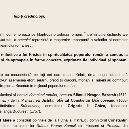
Iubiți credincioși,
i comemorează pe filantropii ortodocși români. Între virtuțile distincte ale
uirii
sau a
omeniei
reprezintă o moștenire importantă a valorilor şi normelor
a neamului românesc.
 milostive a lui Hristos în spiritualitatea poporului român a condus la
şi de aproapele în forme concrete, exprimate fie individual şi spontan,
cu recunoștință pe toți cei care s-au străduit, de-a lungul istoriei, să
tr-un asemenea efort, ierarhi, preoți și diaconi, monahi și mireni au contribuit
antropice a Bisericii în mijlocul poporului român.
avioși și darnici
domnitori români
, precum
Sfântul Neagoe Basarab
(1512-
olnavi) de la Mănăstirea Bistrița,
Sfântul Constantin Brâncoveanu
(1688-
Mănăstirea
Brâncoveni
, domnitorul
Grigorie II Ghica,
fondatorul
 lângă București (1757).
el Mare
a construit bolnițele de la Putna și Pătrăuți, domnitorul
Constantin
meierii spitalelor lor
Sfântul
Proroc Samuil
din Focşani și
Precista
din