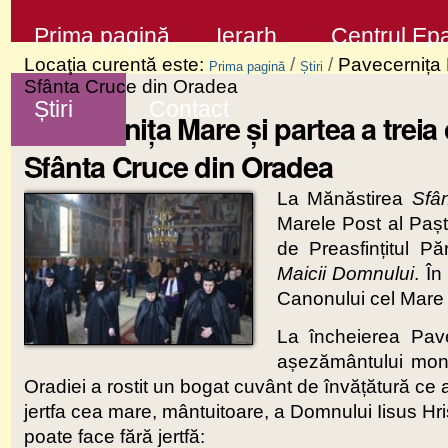
Sari
Secţiuni
Prima pagină
Ierarh
Centrul Epa
la
Locaţia curentă este:
/
/
Pavecernița 
Prima pagină
Știri
conţinut
Sfânta Cruce din Oradea
Știri
Contact
|
Pavecernița Mare și partea a treia
Sari
Sfânta Cruce din Oradea
la
La Mănăstirea
Sfâ
navigare
Marele Post al Paști
de Preasfințitul Pă
Maicii Domnului
. În
Canonului cel Mare a
La încheierea Pave
așezământului monah
Oradiei a rostit un bogat cuvânt de învățătură ce a
jertfa cea mare, mântuitoare, a Domnului Iisus Hrist
poate face fără jertfă: