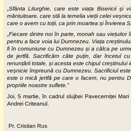
„Sfânta Liturghie, care este viața Bisericii și v
mântuitoare, care stă la temelia vieții celei veșnic
care o avem cu toții, ca prin moartea și Învierea S
„Fiecare dintre noi în parte, monah sau viețuitor 
pentru a face voia lui Dumnezeu. Viața creștinului
fi în comuniune cu Dumnezeu și a călca pe urme
de jertfă. Sacrificăm câte puțin, dar încetul 
renunțării totale, și acesta este chipul creștinului 
veșnicie împreună cu Dumnezeu. Sacrificiul este, de
este o mică jertfă pe care o facem, nu pentru D
propriile noastre suflete.”
Joi, 5 martie, în cadrul slujbei Pavecerniței Mari
Andrei Criteanul.
Pr. Cristian Rus