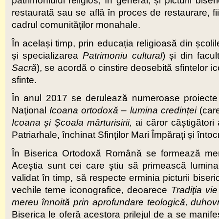
patrimoniului religios, în general, și picturii biser
restaurată sau se află în proces de restaurare, f
cadrul comunităților monahale.
În același timp, prin educația religioasă din școli
și specializarea
Patrimoniu cultural
) și din facu
Sacră
), se acordă o cinstire deosebită sfintelor ico
sfinte.
În anul 2017 se derulează numeroase proiect
Naţional
Icoana ortodoxă – lumina credin
ț
ei
(care
Icoana
ș
i
Ș
coala mărturisirii,
ai căror câștigători
Patriarhale, închinat Sfinților Mari Împărați și în
În Biserica Ortodoxă Română se formează mereu no
Aceştia sunt cei care ştiu să primească lumina 
validat în timp, să respecte erminia picturii bise
vechile teme iconografice, deoarece
Tradiţia vie
mereu înnoită prin aprofundare teologică, duhovn
Biserica le oferă acestora prilejul de a se manife