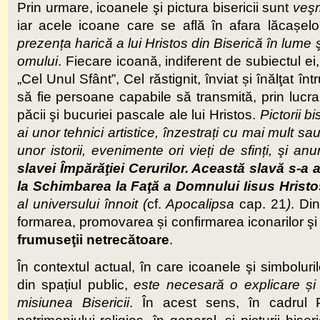
Prin urmare, icoanele şi pictura bisericii sunt
veşm
iar acele icoane care se află în afara lăcașelor 
prezen
ț
a harică a lui Hristos din Biserică în lume
omului
. Fiecare icoană, indiferent de subiectul ei, 
„Cel Unul Sfânt”, Cel răstignit, înviat și înălţat 
să fie persoane capabile să transmită, prin lucrar
păcii şi bucuriei pascale ale lui Hristos.
Pictorii bi
ai unor tehnici artistice, înzestra
ț
i cu mai mult sa
unor istorii, evenimente ori vie
ț
i de sfin
ț
i, şi an
slavei Împărăţiei Cerurilor. Această slavă s-a 
la Schimbarea la Faţă a Domnului Iisus Hristo
al universului înnoit (
cf.
Apocalipsa
cap. 21
)
. Di
formarea, promovarea și confirmarea iconarilor şi p
frumuseţii netrecătoare
.
În contextul actual, în care icoanele şi simboluri
din spațiul public,
este necesară o explicare
ș
i
misiunea Bisericii
. În acest sens, în cadrul 