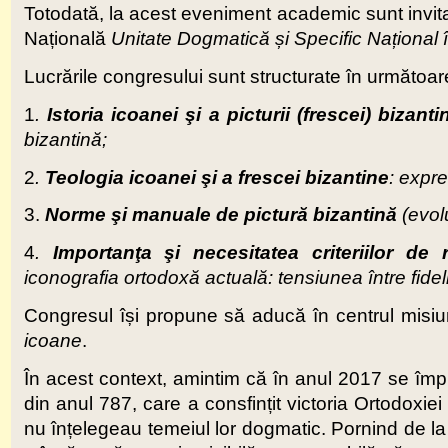
Totodată, la acest eveniment academic sunt invitați 
Națională
Unitate Dogmatică
ș
i Specific Na
ț
ional
Lucrările congresului sunt structurate în următoa
1
.
Istoria icoanei şi a picturii (frescei) bizanti
bizantină;
2
.
Teologia icoanei şi a frescei bizantine
: expre
3.
Norme şi manuale de pictură bizantină
(evolu
4
.
Importanţa şi necesitatea criteriilor de 
iconografia ortodoxă actuală: tensiunea între fidelit
Congresul își propune să aducă în centrul misiun
icoane
.
În acest context, amintim că în anul 2017 se împ
din anul 787, care a consfințit victoria Ortodoxie
nu înțelegeau temeiul lor dogmatic. Pornind de la 