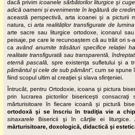
dacă privim
icoanele sărbătorilor liturgice şi cug
adică oameni
ș
i evenimente în legătură de credi
această perspectivă, arta icoanei şi a picturii
natura, ci
arta realită
ț
ilor transfigurate de lumina
arte sacre sau liturgice ortodoxe, iconarul sau 
peisaje, pe care le recunoaștem că au trăit ori s-a
ca
având anumite trăsături specifice rela
ț
iei h
realitate transfigurată sau transparentă, îndrep
eternă pascală,
spre existenţa sufletului şi a t
pământul şi cele de sub pământ”,
cum se spune î
fiind scopul ultim al creaţiei şi slava sfinţeniei.
Întrucât, pentru Ortodoxie, icoana şi pictura biser
prin lucrarea pictorilor bisericeşti consacra
mărturisitoare în fiecare icoană şi pictură bi
ortodoxă şi se înscriu în tradiţia vie a chip
sinaxarele
Bisericii şi în cărţile ei liturgic
mărturisitoare, doxologică, didactică şi estetică