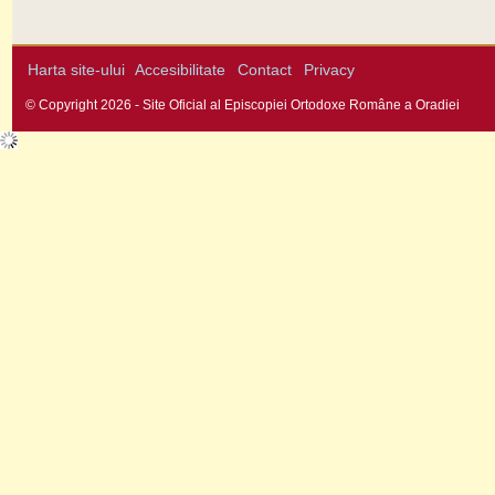
Harta site-ului
Accesibilitate
Contact
Privacy
© Copyright 2026 - Site Oficial al Episcopiei Ortodoxe Române a Oradiei