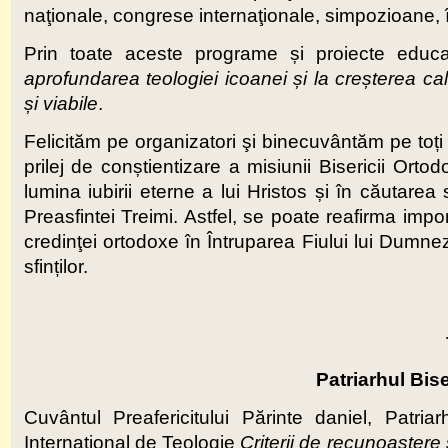
naţionale, congrese internaţionale, simpozioane, înt
Prin toate aceste programe și proiecte edu
aprofundarea teologiei icoanei
ș
i la cre
ș
terea cal
ș
i viabile
.
Felicităm pe organizatori şi binecuvântăm pe toți 
prilej de conștientizare a misiunii Bisericii Ort
lumina iubirii eterne a lui Hristos și în căutarea
Preasfintei Treimi. Astfel, se poate reafirma impor
credinţei ortodoxe în Întruparea Fiului lui Dumne
sfinților.
Patriarhul Bi
Cuvântul Preafericitului Părinte daniel, Patr
Internaţional de Teologie
Criterii de recunoa
ș
tere 