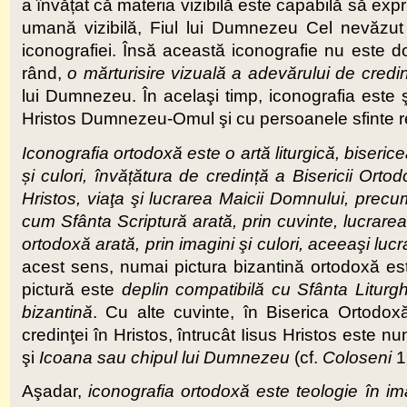
a învățat că materia vizibilă este capabilă să exp
umană vizibilă, Fiul lui Dumnezeu Cel nevăzut 
iconografiei. Însă această iconografie nu este do
rând,
o mărturisire vizuală a adevărului de credi
lui Dumnezeu. În acelaşi timp, iconografia este 
Hristos Dumnezeu-Omul şi cu persoanele sfinte r
Iconografia ortodoxă este o artă liturgică, biseric
ș
i culori, învă
ț
ă
tura de credin
ț
ă a Bisericii Orto
Hristos, viaţa şi lucrarea Maicii Domnului, precum 
cum Sfânta Scriptură arată, prin cuvinte, lucrarea
ortodoxă arată, prin imagini şi culori, aceeaşi lucr
acest sens, numai pictura bizantină ortodoxă e
pictură este
deplin compatibilă cu Sfânta Liturgh
bizantină
. Cu alte cuvinte, în Biserica Ortodoxă 
credinţei în Hristos, întrucât Iisus Hristos este nu
şi
Icoana sau chipul lui Dumnezeu
(cf.
Coloseni
1,
Aşadar,
iconografia ortodoxă este teologie în i