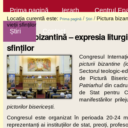
Sari
Secţiuni
Prima pagină
Ierarh
Centrul Epa
la
Locaţia curentă este:
/
/
Pictura bizan
Prima pagină
Știri
conţinut
vieții sfinților
Știri
Contact
|
Pictura bizantină – expresia liturgi
Sari
sfinților
la
Congresul Internaţ
navigare
picturii bizantine (
Sectorul teologic-ed
de Pictură Biser
Patriarhul
din cadrul
de Stat pentru Cu
manifestărilor prile
pictorilor biserice
ș
ti.
Congresul este organizat în perioada 20-24 mai
reprezentanți ai instituțiilor de stat, preoți, profeso