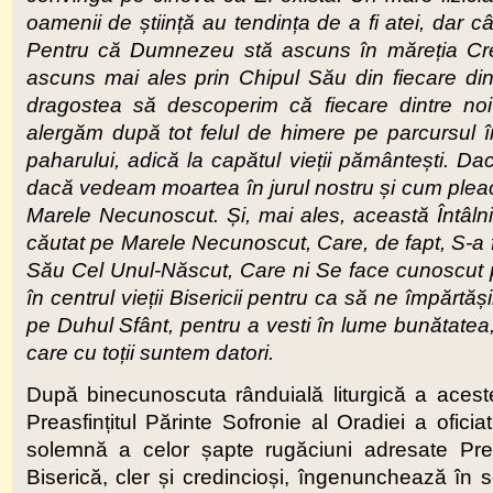
oamenii de știință au tendința de a fi atei, dar
Pentru că Dumnezeu stă ascuns în măreția Creaț
ascuns mai ales prin Chipul Său din fiecare di
dragostea să descoperim că fiecare dintre no
alergăm după tot felul de himere pe parcursul în
paharului, adică la capătul vieții pământești. D
dacă vedeam moartea în jurul nostru și cum pleacă
Marele Necunoscut. Și, mai ales, această Întâln
căutat pe Marele Necunoscut, Care, de fapt, S-a fă
Său Cel Unul-Născut, Care ni Se face cunoscut pr
în centrul vieții Bisericii pentru ca să ne împărt
pe Duhul Sfânt, pentru a vesti în lume bunătatea
care cu toții suntem datori.
După binecunoscuta rânduială liturgică a acestei
Preasfințitul Părinte Sofronie al Oradiei a oficia
solemnă a celor șapte rugăciuni adresate Prea
Biserică, cler și credincioși, îngenunchează î