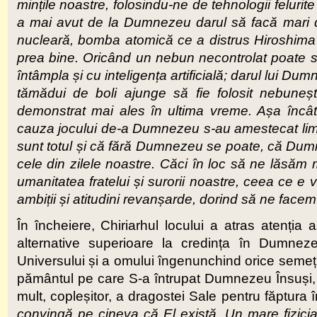
mințile noastre, folosindu-ne de tehnologii felurite
a mai avut de la Dumnezeu darul să facă mari des
nucleară, bomba atomică ce a distrus Hiroshima ș
prea bine. Oricând un nebun necontrolat poate s
întâmpla și cu inteligența artificială
;
darul lui Dumn
tămădui de boli ajunge să fie folosit nebune
demonstrat mai ales în ultima vreme. Așa încâ
cauza jocului de-a Dumnezeu s-au amestecat limb
sunt totul și că fără Dumnezeu se poate, că Dumne
cele din zilele noastre. Căci în loc să ne lăsăm
umanitatea fratelui și surorii noastre, ceea ce e 
ambiții și atitudini revanșarde, dorind să ne facem
În încheiere, Chiriarhul locului a atras atenția a
alternative superioare la credința în Dumneze
Universului și a omului îngenunchind orice semețir
pământul pe care S-a întrupat Dumnezeu Însuși, î
mult, copleșitor, a dragostei Sale pentru făptura 
convingă pe cineva că El există. Un mare fizici