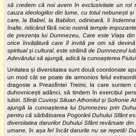
să credem că noi avem în exclusivitate un rol
cauza ideologiilor din lume, cu totul nebunești 
care, la Babel, la Babilon, odinioară, îi îndemna
înalte, ridicând fără nicio noimă temple impozant
de prezența lui Dumnezeu, Care este Viața din b
orice învățătură care îl invită pe om să devină
spiritual și cultural, este străină de Dumnezeul Iu
Adevărului să ajungă, adică la cunoașterea Fiulu
Unitatea și diversitatea sunt două coordonate apar
un mod cât se poate de armonios felul extraord
dragoste a Preasfintei Treimi, la care suntem c
duhovnicești adânci, să tindem în exercițiul pe
Iubiri.
Sfinții Cuvioși Siluan Athonitul și Sofronie 
ajungă la cunoașterea lui Dumnezeu prin Duhul Ce
pentru că sărbătoarea Pogorârii Duhului Sfânt este 
diversitatea darurilor Duhului Sfânt revărsate din 
umane, în așa fel încât darurile nu se repetă! 