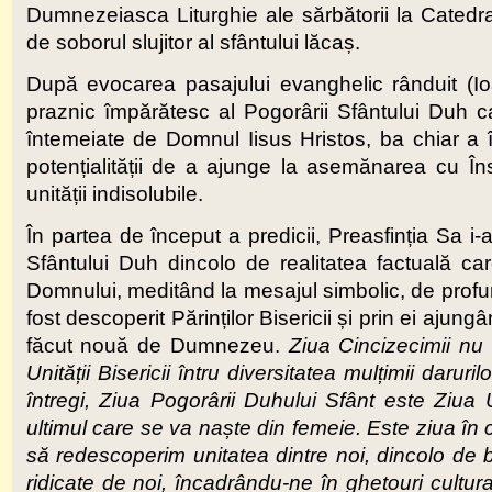
Dumnezeiasca Liturghie ale sărbătorii la Catedr
de soborul slujitor al sfântului lăcaș.
După evocarea pasajului evanghelic rânduit (Ioa
praznic împărătesc al Pogorârii Sfântului Duh ca f
întemeiate de Domnul Iisus Hristos, ba chiar a î
potențialității de a ajunge la asemănarea cu Î
unității indisolubile.
În partea de început a predicii, Preasfinția Sa i
Sfântului Duh dincolo de realitatea factuală ca
Domnului, meditând la mesajul simbolic, de profun
fost descoperit Părinților Bisericii și prin ei aju
făcut nouă de Dumnezeu.
Ziua Cincizecimii nu 
Unității Bisericii întru diversitatea mulțimii daru
întregi, Ziua Pogorârii Duhului Sfânt este Ziua
ultimul care se va naște din femeie. Este ziua în 
să redescoperim unitatea dintre noi, dincolo de ba
ridicate de noi, încadrându-ne în ghetouri cultu