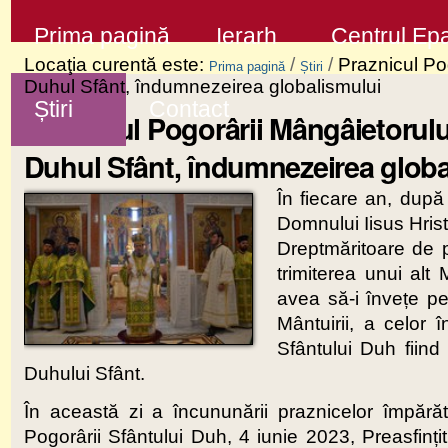
Sari
Secţiuni
Prima pagină
Ierarh
Centrul Epa
la
Locaţia curentă este:
/
/
Praznicul Pog
Prima pagină
Știri
conţinut
Duhul Sfânt, îndumnezeirea globalismului
Știri
Contact
|
Praznicul Pogorârii Mângâietorului
Sari
Duhul Sfânt, îndumnezeirea globa
la
În fiecare an, după 
navigare
Domnului Iisus Hrist
Dreptmăritoare de p
trimiterea unui al
avea să-i învețe p
Mântuirii, a celor 
Sfântului Duh fiind
Duhului Sfânt.
În această zi a încununării praznicelor împărăteș
Pogorârii Sfântului Duh, 4 iunie 2023, Preasfințit