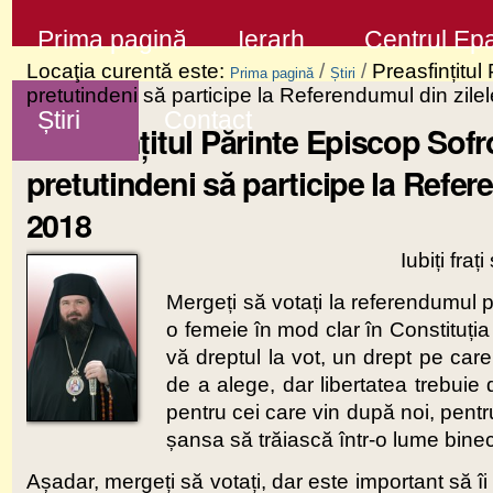
Sari
Secţiuni
Prima pagină
Ierarh
Centrul Epa
la
Locaţia curentă este:
/
/
Preasfințitul
Prima pagină
Știri
conţinut
pretutindeni să participe la Referendumul din zile
Știri
Contact
|
Preasfințitul Părinte Episcop Sofr
Sari
pretutindeni să participe la Refer
la
2018
navigare
Iubiți fraț
Mergeți să votați la referendumul pe
o femeie în mod clar în Constituția 
vă dreptul la vot, un drept pe car
de a alege, dar libertatea trebuie
pentru cei care vin după noi, pentru
șansa să trăiască într-o lume bine
Așadar, mergeți să votați, dar este important să î