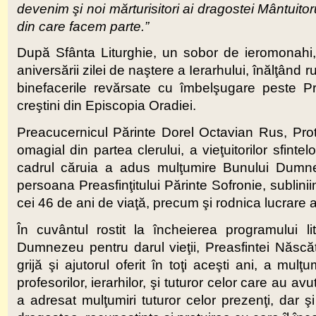
devenim şi noi mărturisitori ai dragostei Mântuitor
din care facem parte.”
După Sfânta Liturghie, un sobor de ieromonahi, p
aniversării zilei de naştere a Ierarhului, înălţând
binefacerile revărsate cu îmbelşugare peste Prea
creştini din Episcopia Oradiei.
Preacucernicul Părinte Dorel Octavian Rus, Proto
omagial din partea clerului, a vieţuitorilor sfintel
cadrul căruia a adus mulţumire Bunului Dumnez
persoana Preasfinţitului Părinte Sofronie, sublinii
cei 46 de ani de viaţă, precum şi rodnica lucrare
În cuvântul rostit la încheierea programului li
Dumnezeu pentru darul vieţii, Preasfintei Născă
grijă şi ajutorul oferit în toţi aceşti ani, a mulţu
profesorilor, ierarhilor, şi tuturor celor care au 
a adresat mulţumiri tuturor celor prezenţi, dar şi 