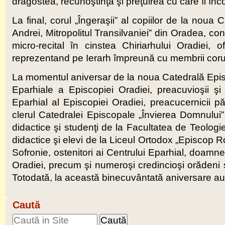
dragostea, recunoştinţa şi preţuirea cu care îl înco
La final, corul „Îngeraşii” al copiilor de la noua
Andrei, Mitropolitul Transilvaniei” din Oradea, co
micro-recital în cinstea Chiriarhului Oradiei,
reprezentand pe Ierarh împreună cu membrii corului
La momentul aniversar de la noua Catedrală Episc
Eparhiale a Episcopiei Oradiei, preacuvioşii şi
Eparhial al Episcopiei Oradiei, preacucernicii pă
clerul Catedralei Episcopale „Învierea Domnului” ş
didactice şi studenţi de la Facultatea de Teolo
didactice şi elevi de la Liceul Ortodox „Episcop R
Sofronie, ostenitori ai Centrului Eparhial, doam
Oradiei, precum şi numeroşi credincioşi orădeni şi 
Totodată, la această binecuvântată aniversare au f
Caută