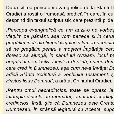
După citirea pericopei evanghelice de la Sfântul 
Oradiei a rostit o frumoasă predică în care, în cu
desprind din textul scripturistic care prezintă pild
„Pericopa evanghelică ce am auzit-o ne vorbe
vieţuim pe pământ, aşa vom petrece şi în cerur
pregătim încă din timpul vieţuirii în lumea aceas
să ne pregătim pentru a moşteni Împărăţia cerur
doresc să ajungă, în sânul lui Avraam, locul bu
bogatului nemilostiv. Liniştea deplină, pacea du
care cred în Dumnezeu, aşa cum ne-a învăţat Du
adică Sfânta Scriptură a Vechiului Testament, ş
Hristos Iisus Domnul”
, a arătat Chiriarhul Oradiei.
„Pentru omul necredincios, toate se opresc la
întâmplă dincolo de mormânt, omul fără credinţ
credincios, însă, ştie că Dumnezeu este Creatoru
Dumnezeu, în strânsă legătură cu Acesta, suportă,