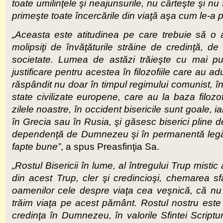
toate umilinţele şi neajunsurile, nu cârteşte şi n
primeşte toate încercările din viaţă aşa cum le-a p
„Aceasta este atitudinea pe care trebuie să 
molipsiţi de învăţăturile străine de credinţă, d
societate. Lumea de astăzi trăieşte cu mai pu
justificare pentru acestea în filozofiile care au 
răspândit nu doar în timpul regimului comunist, în 
state civilizate europene, care au la baza filozofi
zilele noastre, în occident bisericile sunt goale, 
în Grecia sau în Rusia, şi găsesc biserici pline d
dependenţă de Dumnezeu şi în permanentă legăt
fapte bune”
, a spus Preasfinţia Sa.
„Rostul Bisericii în lume, al întregului Trup mistic 
din acest Trup, cler şi credincioşi, chemarea s
oamenilor cele despre viaţa cea veşnică, că nu 
trăim viaţa pe acest pământ. Rostul nostru es
credinţa în Dumnezeu, în valorile Sfintei Scriptur