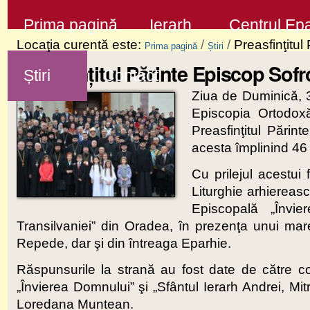
Sari
Secţiuni
Prima pagină
Ierarh
Centrul Epa
la
Locaţia curentă este:
/
/
Preasfinţitul
Prima pagină
Știri
conţinut
Preasfinţitul Părinte Episcop Sofr
Știri
Contact
|
Ziua de Duminică, 3
Sari
Episcopia Ortodoxă
la
Preasfinţitul Părin
navigare
acesta împlinind 46 
Cu prilejul acestui 
Liturghie arhiereasc
Episcopală „Învie
Transilvaniei” din Oradea, în prezenţa unui mar
Repede, dar şi din întreaga Eparhie.
Răspunsurile la strană au fost date de către coru
„Învierea Domnului” şi „Sfântul Ierarh Andrei, Mit
Loredana Muntean.