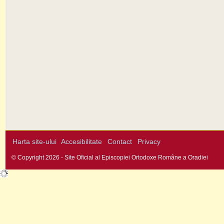
Harta site-ului
Accesibilitate
Contact
Privacy
© Copyright 2026 - Site Oficial al Episcopiei Ortodoxe Române a Oradiei