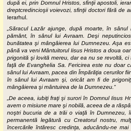
după ei, prin Domnul Hristos, sfinţii apostoli, ierarhi
dreptcredincioşii voievozi, sfinţii doctori fără de argi
Ierarhul.
„Săracul Lazăr ajunge, după moarte, în sânul l
pământ, în sânul lui Avraam. Deşi neputincios
bunătatea şi mângâierea lui Dumnezeu. Aşa este ş
până va veni Mântuitorul Iisus Hristos a doua oară
prigonită şi lovită mereu, dar ea nu se revoltă, c
faţă de Evanghelia Sa. Fericirea este nu doar că
sânul lui Avraam, pacea din Împărăţia cerurilor fi
în sânul lui Avraam şi, oricât am fi de prigoniţi,
mângâierea şi mântuirea de la Dumnezeu.”
„De aceea, iubiţi fraţi şi surori în Domnul Iisus H
avem o misiune mare şi nobilă, aceea de a răspândi 
noştri bucuria de a trăi o viaţă în Dumnezeu, 
permanentă legătură cu Creatorul nostru, mulţ
încercările întăresc credinţa, aducându-ne mai a