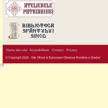
Harta site-ului
Accesibilitate
Contact
Privacy
© Copyright 2026 - Site Oficial al Episcopiei Ortodoxe Române a Oradiei