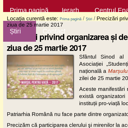
Sari
Secţiuni
Prima pagină
Ierarh
Centrul Epa
la
Locaţia curentă este:
/
/
Precizări pri
Prima pagină
Știri
conţinut
ziua de 25 martie 2017
Știri
Contact
|
Precizări privind organizarea și d
Sari
ziua de 25 martie 2017
la
Sfântul Sinod al
navigare
Asociației „Studen
națională a
Mar
ș
ulu
zilei de 25 martie 
Aceste manifestări n
există organizatori 
instituții pro-viață lo
Patriarhia Română nu face parte dintre organizatori
Precizăm că participarea clerului şi mirenilor la a