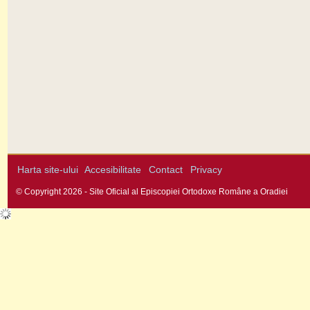
Harta site-ului
Accesibilitate
Contact
Privacy
© Copyright 2026 - Site Oficial al Episcopiei Ortodoxe Române a Oradiei