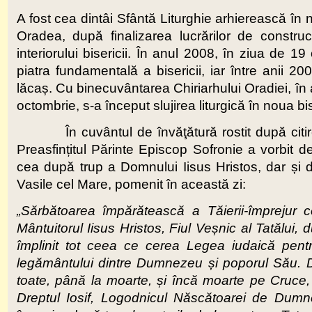
A fost cea dintâi Sfântă Liturghie arhierească în 
Oradea, după finalizarea lucrărilor de constru
interiorului bisericii. În anul 2008, în ziua de 19
piatra fundamentală a bisericii, iar între anii 20
lăcaș. Cu binecuvântarea Chiriarhului Oradiei, în 
octombrie, s-a început slujirea liturgică în noua bi
În cuvântul de învăţătură rostit după citirea
Preasfințitul Părinte Episcop Sofronie a vorbit de
cea după trup a Domnului Iisus Hristos, dar și de
Vasile cel Mare, pomenit în această zi:
„Sărbătoarea împărătească a Tăierii-împrejur
Mântuitorul Iisus Hristos, Fiul Veșnic al Tatălu
împlinit tot ceea ce cerea Legea iudaică pent
legământului dintre Dumnezeu și poporul Său. Dom
toate, până la moarte, și încă moarte pe Cruce, 
Dreptul Iosif, Logodnicul Născătoarei de Dumnez