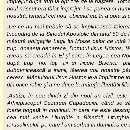
împrejur după trup la opt zile de la naștere. Toto
noul născut era tăiat împrejur, i se punea și nu
noastră, Israelul cel nou, obiceiul ca, în a opta z
„De ce nu mai trebuie să se împlinească tăier
începând de la Sinodul Apostolic din anul 50 de la
măsură obligațiile Legii lui Moise celor ce intră 
trup. Aceasta deoarece, Domnul Iisus Hristos, fă
aveau să creadă în El și care, în Legea cea Nou
după trup, noi toți, fiii și fiicele Bisericii,
duhovnicească a inimii, tăierea voii noastre păc
ceresc. Mântuitorul Iisus Hristos le-a împlinit pe
din orice robie și a ne duce la măreția libertății fi
„Astăzi, în cea dintâi zi din noul an civil, est
Arhiepiscopul Cezareei Capadociei, când se săv
foarte bogată în conținut, în care ne este descope
cea mai veche Liturghie a Bisericii, Liturghi
Ierusalimului, pe care l-am serbat în duminica ce