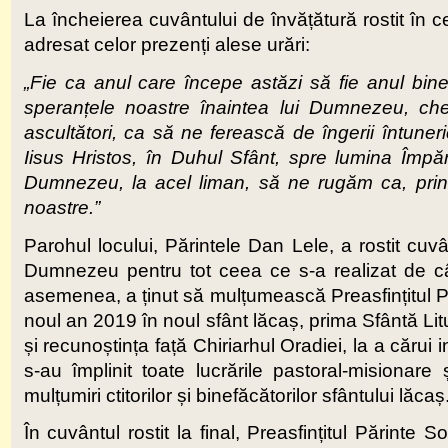
La încheierea cuvântului de învățătură rostit în ce
adresat celor prezenți alese urări:
„Fie ca anul care începe astăzi să fie anul bi
speranțele noastre înaintea lui Dumnezeu, che
ascultători, ca să ne ferească de îngerii întune
Iisus Hristos, în Duhul Sfânt, spre lumina Împăr
Dumnezeu, la acel liman, să ne rugăm ca, prin
noastre.”
Parohul locului, Părintele Dan Lele, a rostit cuv
Dumnezeu pentru tot ceea ce s-a realizat de cân
asemenea, a ținut să mulțumească Preasfințitul Păr
noul an 2019 în noul sfânt lăcaș, prima Sfântă Li
și recunoștința față Chiriarhul Oradiei, la a cărui i
s-au împlinit toate lucrările pastoral-misionare 
mulțumiri ctitorilor și binefăcătorilor sfântului lăcaș
În cuvântul rostit la final, Preasfințitul Părinte So