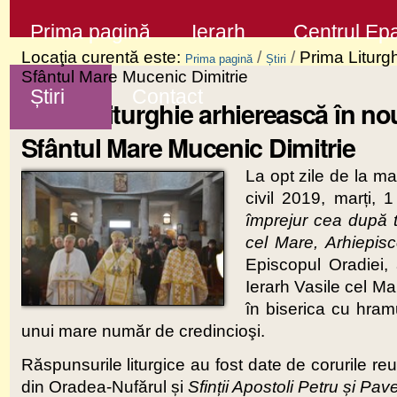
Sari
Secţiuni
Prima pagină
Ierarh
Centrul Epa
la
Locaţia curentă este:
/
/
Prima Liturg
Prima pagină
Știri
conţinut
Sfântul Mare Mucenic Dimitrie
Știri
Contact
|
Prima Liturghie arhierească în no
Sari
Sfântul Mare Mucenic Dimitrie
la
La opt zile de la ma
navigare
civil 2019, marți,
împrejur cea după 
cel Mare, Arhiepis
Episcopul Oradiei,
Ierarh Vasile cel Ma
în biserica cu hra
unui mare număr de credincioşi.
Răspunsurile liturgice au fost date de corurile reu
din Oradea-Nufărul și
Sfinții Apostoli Petru și Pave