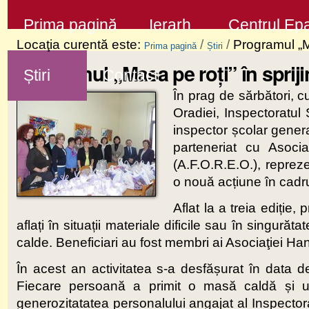
Sari
Secţiuni
Prima pagină
Ierarh
Centrul Epa
la
Locaţia curentă este:
/
/
Programul „Ma
Prima pagină
Știri
conţinut
Programul „Masa pe roți” în sprijin
Știri
Contact
|
În prag de sărbători, c
Sari
Oradiei, Inspectoratul
la
inspector școlar general
navigare
parteneriat cu Asoc
(A.F.O.R.E.O.), reprez
o nouă acțiune în cadru
Aflat la a treia ediți
aflați în situații materiale dificile sau în singurăt
calde. Beneficiari au fost membri ai Asociaţiei H
În acest an activitatea s-a desfășurat în data
Fiecare persoană a primit o masă caldă și un
generozitatatea personalului angajat al Inspecto