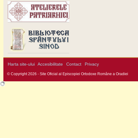
Harta site-ului
Accesibilitate
Contact
Privacy
© Copyright 2026 - Site Oficial al Episcopiei Ortodoxe Române a Oradiei