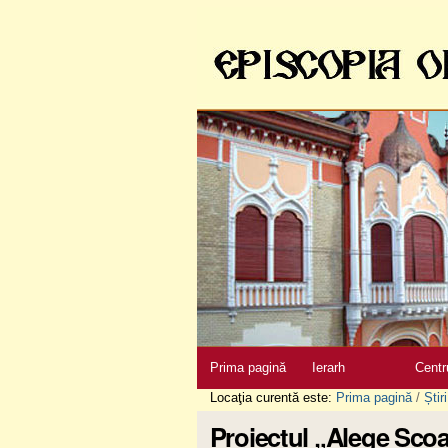
Sari
la
conţinut
|
Sari
la
navigare
Secţiuni
Prima pagină
Ierarh
Centr
Locaţia curentă este:
Prima pagină
/
Știri
Proiectul „Alege Şcoa