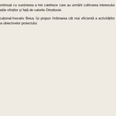
continuat cu susținerea a trei cateheze care au urmărit cultivarea interesului
ețile sfinților și față de valorile Ortodoxiei.
cațional-Inovativ Beiuș își propun îmbinarea cât mai eficientă a activităților
a obiectivelor proiectului.