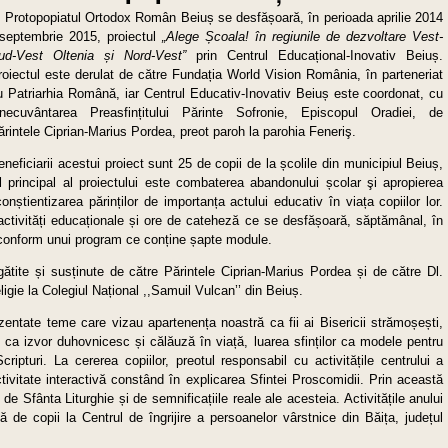
n Protopopiatul Ortodox Român Beiuș se desfășoară, în perioada aprilie 2014
 septembrie 2015, proiectul
„Alege Școala! în regiunile de dezvoltare Vest-
ud-Vest Oltenia și Nord-Vest”
prin Centrul Educațional-Inovativ Beiuș.
roiectul este derulat de către Fundația World Vision România, în parteneriat
u Patriarhia Română, iar Centrul Educativ-Inovativ Beiuș este coordonat, cu
inecuvântarea Preasfințitului Părinte Sofronie, Episcopul Oradiei, de
ărintele Ciprian-Marius Pordea, preot paroh la parohia Feneriş.
eneficiarii acestui proiect sunt 25 de copii de la școlile din municipiul Beiuș,
vul principal al proiectului este combaterea abandonului școlar şi apropierea
onștientizarea părinților de importanța actului educativ în viața copiilor lor.
e activități educaționale și ore de cateheză ce se desfășoară, săptămânal, în
 conform unui program ce conține șapte module.
egătite și susținute de către Părintele Ciprian-Marius Pordea și de către Dl.
igie la Colegiul Național ,,Samuil Vulcan’’ din Beiuș.
zentate teme care vizau apartenența noastră ca fii ai Bisericii strămoșești,
ie ca izvor duhovnicesc și călăuză în viață, luarea sfinților ca modele pentru
Scripturi. La cererea copiilor, preotul responsabil cu activitățile centrului a
tivitate interactivă constând în explicarea Sfintei Proscomidii. Prin această
 de Sfânta Liturghie și de semnificațiile reale ale acesteia. Activitățile anului
 de copii la Centrul de îngrijire a persoanelor vârstnice din Băița, județul