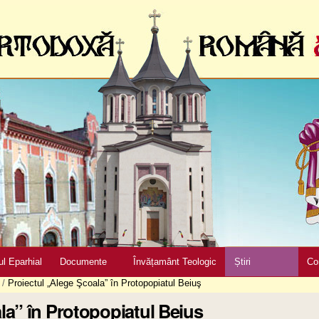
ul Eparhial
Documente
Învățamânt Teologic
Știri
Co
/
Proiectul „Alege Şcoala” în Protopopiatul Beiuş
la” în Protopopiatul Beiuş