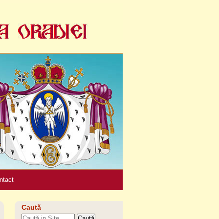
Unelte
personale
ntact
Caută