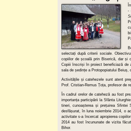
Î
-
S
P
c
b
P
B
selectați după criterii sociale. Obiecti
copiilor de școală prin Biserică, dar și c
Copiii înscriși în proiect beneficiază d
sala de ședințe a Protopopiatului Beiuș,
Activitățile și catehezele sunt atent pr
Prof. Cristian-Remus Țoța, profesor de rel
În cadrul orelor de cateheză au fost pre
importanța participării la Sfânta Liturgh
tineri, cunoașterea și prețuirea Sfintei 
desfășurat, în luna noiembrie 2014, o ac
activitate s-a încercat apropierea copiilor
2014 au fost încununate de vizita făcută
Bihor.