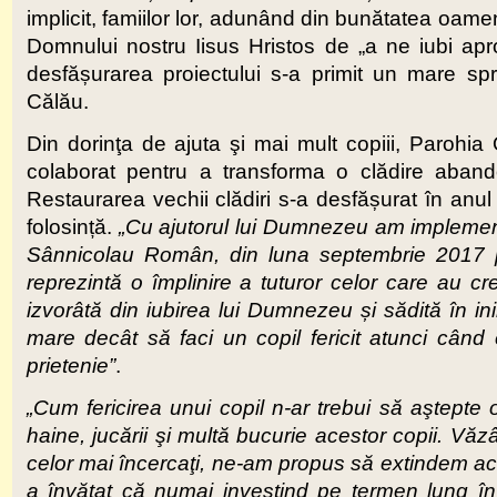
implicit, famiilor lor, adunând din bunătatea oamen
Domnului nostru Iisus Hristos de „a ne iubi ap
desfășurarea proiectului s-a primit un mare spr
Călău.
Din dorinţa de ajuta şi mai mult copiii, Parohi
colaborat pentru a transforma o clădire abando
Restaurarea vechii clădiri s-a desfășurat în anul
folosință.
„Cu ajutorul lui Dumnezeu am implement
Sânnicolau Român, din luna septembrie 2017 pro
reprezintă o împlinire a tuturor celor care au cre
izvorâtă din iubirea lui Dumnezeu și sădită în i
mare decât să faci un copil fericit atunci când e
prietenie”
.
„Cum fericirea unui copil n-ar trebui să aştept
haine, jucării şi multă bucurie acestor copii. Vă
celor mai încercaţi, ne-am propus să extindem ac
a învăţat că numai investind pe termen lung în