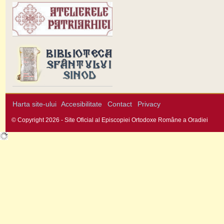
Harta site-ului
Accesibilitate
Contact
Privacy
© Copyright 2026 - Site Oficial al Episcopiei Ortodoxe Române a Oradiei