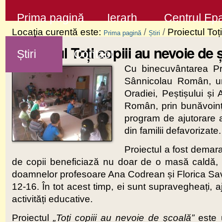
Sari
Secţiuni
Prima pagină
Ierarh
Centrul Epa
la
Locaţia curentă este:
/
/
Proiectul To
Prima pagină
Știri
conţinut
Proiectul Toți copiii au nevoie d
Știri
Contact
|
Cu binecuvântarea Pre
Sari
Sânnicolau Român, un
la
Oradiei, Peștișului și
navigare
Român, prin bunăvoin
program de ajutorare a
din familii defavorizate.
Proiectul a fost demara
de copii beneficiază nu doar de o masă caldă, ci 
doamnelor profesoare Ana Codrean și Florica Sav, c
12-16. În tot acest timp, ei sunt supravegheați, a
activități educative.
Proiectul
„Toți copiii au nevoie de școală”
este u