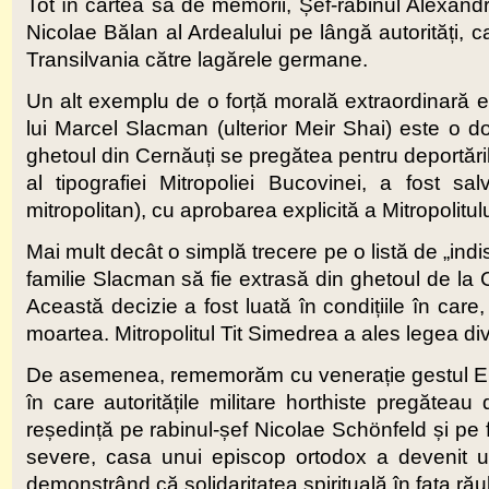
Tot în cartea sa de memorii, Șef-rabinul Alexandru
Nicolae Bălan al Ardealului pe lângă autorități, c
Transilvania către lagărele germane.
Un alt exemplu de o forță morală extraordinară est
lui Marcel Slacman (ulterior Meir Shai) este o do
ghetoul din Cernăuți se pregătea pentru deportăril
al tipografiei Mitropoliei Bucovinei, a fost sa
mitropolitan), cu aprobarea explicită a Mitropolitul
Mai mult decât o simplă trecere pe o listă de „indi
familie Slacman să fie extrasă din ghetoul de la C
Această decizie a fost luată în condițiile în car
moartea. Mitropolitul Tit Simedrea a ales legea div
De asemenea, rememorăm cu venerație gestul Epis
în care autoritățile militare horthiste pregăteau
reședință pe rabinul-șef Nicolae Schönfeld și pe f
severe, casa unui episcop ortodox a devenit un 
demonstrând că solidaritatea spirituală în fața rău