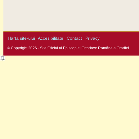
Harta site-ului
Accesibilitate
Contact
Privacy
© Copyright 2026 - Site Oficial al Episcopiei Ortodoxe Române a Oradiei