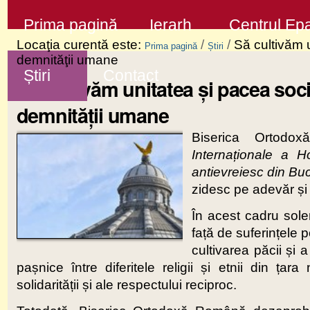
Sari
Secţiuni
Prima pagină
Ierarh
Centrul Epa
la
Locaţia curentă este:
/
/
Să cultivăm u
Prima pagină
Știri
conţinut
demnităţii umane
Știri
Contact
|
Să cultivăm unitatea şi pacea soci
Sari
demnităţii umane
la
Biserica Ortodo
navigare
Interna
ț
ionale a Ho
antievreiesc din Buc
zidesc pe adevăr și
În acest cadru sol
față de suferințele 
cultivarea păcii și a
pașnice între diferitele religii și etnii din țar
solidarității și ale respectului reciproc.