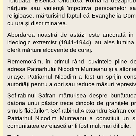
Totodată, Biserica Ortodoxă Română dezaprobă t
hărţuire sau violenţă împotriva persoanelor sa
religioase, mărturisind faptul că Evanghelia Domn
cu ura și discriminarea.
Abordarea noastră de astăzi este ancorată în fa
ideologic extremist (1941-1944), au ales lumina so
oferă mărturii elocvente de curaj.
Rememorăm, în primul rând, cuvintele pline de 
adresa Patriarhului Nicodim Munteanu și a altor ier
uriașe, Patriarhul Nicodim a fost un sprijin co
autorități pentru a opri sau reduce măsuri represi
Șef-rabinul Șafran mărturisea despre bunătatea
datoria unui păstor trece dincolo de granițele pro
smuls flăcărilor”, Șef-rabinul Alexandru Șafran
Patriarhul Nicodim Munteanu a constituit un su
comunitatea evreiască ar fi fost mult mai dificile.