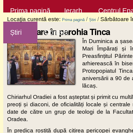
Sari
Secţiuni
Prima pagină
Ierarh
Centrul Epa
la
Locaţia curentă este:
/
/
Sărbătoare î
Prima pagină
Știri
conţinut
Sărbătoare în parohia Tinca
Știri
Contact
|
În Duminica a șasea
Sari
Mari Împărați și 
la
Preasfințitul Părin
navigare
arhierească în bise
Protopopiatul Tinca
aniversării a 90 de 
lăcaș.
Chiriarhul Oradiei a fost așteptat și primit cu m
preoți și diaconi, de oficialități locale și central
date de către un grup de teologi de la Facult
Oradea.
În predica rostită după citirea pericopei evanghe