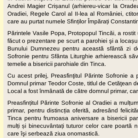
Andrei Magier Crișanul (arhiereu-vicar la Orade
Oradiei, Regele Carol al II-lea al României, ctitorii,
care au purtat numele Sfinților Împărați Constanti
Părintele Vasile Popa, Protopopul Tincăi, a rostit
făcut o prezentare pe scurt a parohiei şi a locașu
Bunului Dumnezeu pentru această sfântă zi de b
Sofronie pentru Sfânta Liturghie arhierească săvâ
temelie a bisericii parohiale din Tinca.
Cu acest prilej, Preasfinţitul Părinte Sofronie a 
Domnul primar Teodor Coste, titlul de Cetăţean d
Local a fost înmânată de către domnul primar, care 
Preasfințitul Părinte Sofronie al Oradiei a mulțum
primar, pentru distincția oferită, adresând felicit
Tinca pentru frumoasa aniversare a bisericii pa
mulți și binecuvântați tuturor celor care poartă 
care îşi serbează ziua onomastică.