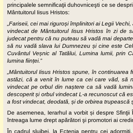
principalele semnificaţii duhovniceşti ce se despr
Mântuitorul Iisus Hristos:
„Fariseii, cei mai riguroși împlinitori ai Legii Vech
vindecat de Mântuitorul Iisus Hristos în zi de s
judecat pentru că nu puteau să vadă mai departe de 
să nu vadă slava lui Dumnezeu și cine este Cel
Cuvântul Veșnic al Tatălui, Lumina lumii, prin Ca
lumina ființei.”
„Mântuitorul Iisus Hristos spune, în continuarea fr
astăzi, că a venit în lume ca cei care văd, să 
vindecat pe orbul din naștere ca să vadă lumina l
descoperit și orbul vindecat L-a recunoscut că est
a fost vindecat, deodată, și de orbirea trupească
De asemenea, Ierarhul a vorbit și despre Sfinţii 
întreaga lume drept apărători şi promotori ai credin
În cadrul slujbei, la Ectenia pentru cei adormiț