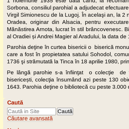
1 noiembrie 1935 este data când, la recomand
Sorbona, consiliul parohial a adjudecat efectuarea 
Virgil Simionescu de la Lugoj. În acelaşi an, la 2
Oradea, originar din Alsacia, pentru executare
Mănăstirea Arnota, lucrat în stil brâncovenesc. Bi
al Oradiei și Andrei Magier al Aradului, la data de
Parohia deţine în curtea bisericii o biserică m
care a fost în propietatea satului Sohodol, comun
1736 şi strămutată la Tinca în 18 aprilie 1980, pr
Pe lângă parohie s-a înfiinţat o colecţie de ti
bisericești, colecţia însumând azi peste 130 obi
1643. Parohia deţine o bibliotecă cu peste 3.000 d
Caută
Căutare avansată