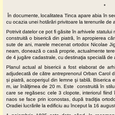
*
În documente, localitatea Tinca apare abia în seco
cu ocazia unei hotărâri privitoare la terenurile de 
Potrivit datelor ce pot fi găsite în arhivele statu
construită o biserică din piatră, în apropierea 
sute de ani, marele mecenat ortodox Nicolae Jig
neam, donează o casă proprie, actualmente teren 
de 4 jugăre cadastrale, cu destinaţia specială de a
Planul actual al bisericii a fost elaborat de arhi
adjudecată de către antreprenorul Orban Carol din 
și piatră, acoperişul din lemne şi tablă. Biseri
m, iar înălţimea de 20 m. Este construită în stilul t
care se regăsesc cele 3 clopote, interiorul fiind î
naos se face prin iconostas, după tradiţia ort
Oradiei lucrările la edificiu au început la 16 augus