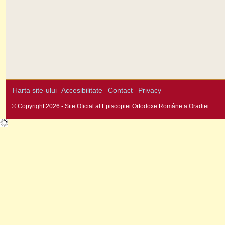
Harta site-ului
Accesibilitate
Contact
Privacy
© Copyright 2026 - Site Oficial al Episcopiei Ortodoxe Române a Oradiei