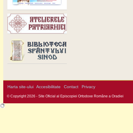
Harta site-ului
Accesibilitate
Contact
Privacy
© Copyright 2026 - Site Oficial al Episcopiei Ortodoxe Române a Oradiei