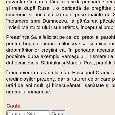
cuvântare în care a făcut referiri la perioada spec
și treia după Rusalii, o perioadă de pregătire
smerenie și pocăință ce sunt puse înainte de Sfâ
întoarcere spre Dumnezeu, la părăsirea păcatel
Învierii Mântuitorului Iisus Hristos, început al propr
Preasfinția Sa a felicitat pe cei doi preoți ai paroh
pentru bogata lucrare ctitoricească și mision
dreptmăritorilor creștini ca, în perioada aceas
pocăințe, după exemplul vameșului, în smerenie, î
duhovnicesc al Sfântului și Marelui Post, până la S
În încheierea cuvântului său, Episcopul Oradiei a a
credincioșilor prezenţi, dar și tuturor celor care p
urări de ani mulți și binecuvântați, sănătate şi 
neamului românesc.
Caută