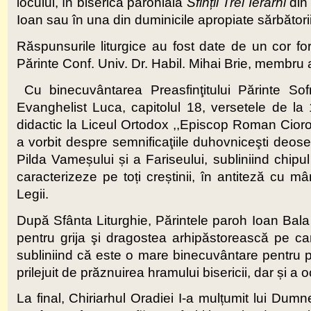
locului, în biserica parohială
Sfinții Trei Ierarhi
din
Ioan sau în una din duminicile apropiate sărbătorii
Răspunsurile liturgice au fost date de un cor form
Părinte Conf. Univ. Dr. Habil. Mihai Brie, membru 
Cu binecuvântarea Preasfinţitului Părinte Sof
Evanghelist Luca, capitolul 18, versetele de la
didactic la Liceul Ortodox ,,Episcop Roman Ciorog
a vorbit despre semnificaţiile duhovniceşti deoseb
Pilda Vameșului și a Fariseului, subliniind chipul
caracterizeze pe toți creștinii, în antiteză cu mâ
Legii.
După Sfânta Liturghie, Părintele paroh Ioan Bala
pentru grija şi dragostea arhipăstorească pe ca
subliniind că este o mare binecuvântare pentru 
prilejuit de prăznuirea hramului bisericii, dar și a o
La final, Chiriarhul Oradiei I-a mulțumit lui Du