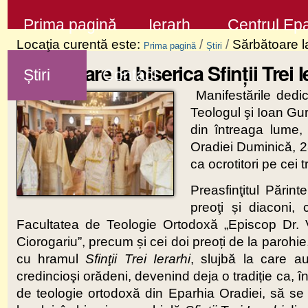
Sari
Secţiuni
Prima pagină
Ierarh
Centrul Epa
la
Locaţia curentă este:
/
/
Sărbătoare la
Prima pagină
Știri
conţinut
Sărbătoare la biserica Sfinții Trei 
Știri
Contact
|
Manifestările dedica
Sari
Teologul şi Ioan Gură
la
din întreaga lume,
navigare
Oradiei Duminică, 2
ca ocrotitori pe cei t
Preasfinţitul Pări
preoţi și diaconi, 
Facultatea de Teologie Ortodoxă „Episcop Dr.
Ciorogariu”, precum și cei doi preoți de la parohie
cu hramul
Sfinţii Trei Ierarhi
, slujbă la care au
credincioşi orădeni, devenind deja o tradiție ca, în
de teologie ortodoxă din Eparhia Oradiei, să se