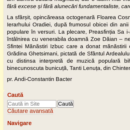
fără excese și fără alunecări fundamentaliste, care
La sfârșit, opincăreasa octogenară Floarea Cosmi
Ierarhului Oradiei, după frumosul obicei din anii t
populare în versuri. La plecare, Preasfinția Sa i
întâlnirea cu venerabila doamnă Zoe Dăian – nep
Sfintei Mănăstiri Izbuc care a donat mănăstiri
Grădina Ghetsimani, pictată de Sfântul Ardealului,
cu distinsa interpretă de muzică populară bi
binecunoscuta bunicuță, Tanti Lenuța, din Chinteni
pr. Andi-Constantin Bacter
Caută
Căutare avansată
Navigare