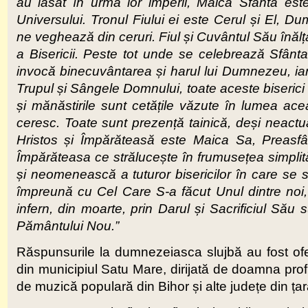
au lăsat în urma lor imperii, Maica Sfântă est
Universului. Tronul Fiului ei este Cerul și El, 
ne veghează din ceruri. Fiul și Cuvântul Său înălțat
a Bisericii. Peste tot unde se celebrează Sfânta L
invocă binecuvântarea și harul lui Dumnezeu, iar 
Trupul și Sângele Domnului, toate aceste biserici
și mănăstirile sunt cetățile văzute în lumea acea
ceresc. Toate sunt prezență tainică, deși neactual
Hristos și Împărăteasă este Maica Sa, Preasf
Împărăteasa ce strălucește în frumusețea simplități
și neomenească a tuturor bisericilor în care se s
împreună cu Cel Care S-a făcut Unul dintre noi
infern, din moarte, prin Darul și Sacrificiul Său 
Pământului Nou.”
Răspunsurile la dumnezeiasca slujbă au fost ofe
din municipiul Satu Mare, dirijată de doamna prof.
de muzică populară din Bihor și alte județe din ța