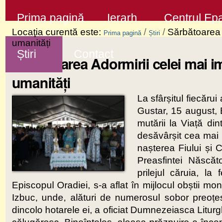
Sari
Secţiuni
Prima pagină
Ierarh
Centrul Epa
la
Locaţia curentă este:
/
/
Sărbătoarea A
Prima pagină
Știri
conţinut
umanități
Știri
Contact
|
Sărbătoarea Adormirii celei mai im
Sari
umanități
la
La sfârșitul fiecăru
navigare
Gustar, 15 august,
mutării la Viață din
desăvârșit cea mai
nașterea Fiului și 
Preasfintei Născă
prilejul căruia, la 
Episcopul Oradiei, s-a aflat în mijlocul obștii m
Izbuc, unde, alături de numerosul sobor preoțes
dincolo hotarele ei, a oficiat Dumnezeiasca Litur