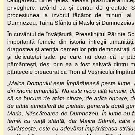
călugăresc. Bineînțeles, aleasa prăznuire a începu
priveghere, având ca și centru de greutate S
procesiunea la izvorul făcător de minuni al 
Dumnezeu, Taina Sfântului Maslu și Dumnezeiasca 
În cuvântul de învățătură, Preasfințitul Părinte S
importantă femeie din istoria întregii umanităț
dragostea și atenția oamenilor prin demonstrații d
și delicateței sale, pe care nu doar că le păst
pământești, deși prin ea a fost salvată dintru 
pântecele preacurat ca Tron al Veșnicului Împărat
„Maica Domnului este Împărăteasă peste lume. M
din istoria umanității. Nu este nicio altă femeie, 
să se bucure de atâta cinste, de atâta onoare, de 
de atâta atmosferă de pietate, generații după ge
Maria, Născătoarea de Dumnezeu. În lume au fos
femei cu viață sfântă, dar Maica Sfântă, care 
săvârșește, este cu adevărat Împărăteasa străluc