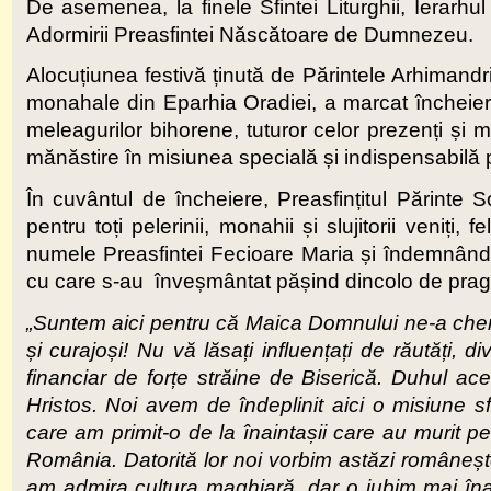
De asemenea, la finele Sfintei Liturghii, Ierarhu
Adormirii Preasfintei Născătoare de Dumnezeu.
Alocuțiunea festivă ținută de Părintele Arhimandri
monahale din Eparhia Oradiei, a marcat încheierea 
meleagurilor bihorene, tuturor celor prezenți și m
mănăstire în misiunea specială și indispensabilă p
În cuvântul de încheiere, Preasfințitul Părinte
pentru toți pelerinii, monahii și slujitorii veniți
numele Preasfintei Fecioare Maria și îndemnându
cu care s-au înveșmântat pășind dincolo de pragul
„Suntem aici pentru că Maica Domnului ne-a chema
și curajoși! Nu vă lăsați influențați de răutăți, 
financiar de forțe străine de Biserică. Duhul aces
Hristos. Noi avem de îndeplinit aici o misiune sf
care am primit-o de la înaintașii care au murit
România. Datorită lor noi vorbim astăzi româneș
am admira cultura maghiară, dar o iubim mai în