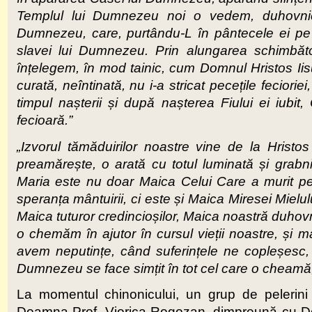
Templul lui Dumnezeu noi o vedem, duhovnic
Dumnezeu, care, purtându-L în pântecele ei pe
slavei lui Dumnezeu. Prin alungarea schimbător
înțelegem, în mod tainic, cum Domnul Hristos Ii
curată, neîntinată, nu i-a stricat pecețile fecior
timpul nașterii și după nașterea Fiului ei iubit
fecioară.”
„Izvorul tămăduirilor noastre vine de la Hristo
preamărește, o arată cu totul luminată și grabn
Maria este nu doar Maica Celui Care a murit pe
speranța mântuirii, ci este și Maica Miresei Mielul
Maica tuturor credincioșilor, Maica noastră duhovni
o chemăm în ajutor în cursul vieții noastre, și 
avem neputințe, când suferințele ne copleșesc,
Dumnezeu se face simțit în tot cel care o cheamă,
La momentul chinonicului, un grup de pelerini 
Doamna Prof. Viorica Rogozan, dimpreună cu Domn