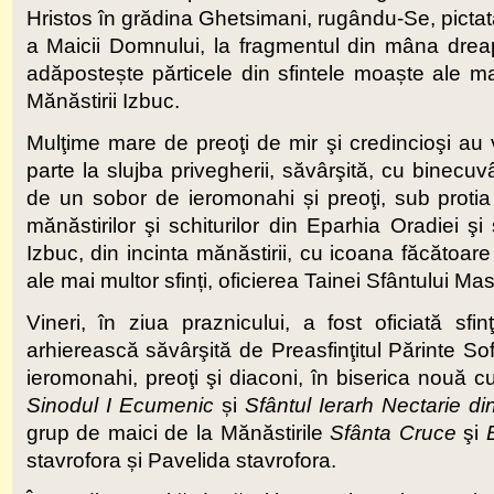
Hristos în grădina Ghetsimani, rugându-Se, pictat
a Maicii Domnului, la fragmentul din mâna dreap
adăpostește părticele din sfintele moaște ale mai 
Mănăstirii Izbuc.
Mulţime mare de preoţi de mir şi credincioşi au v
parte la slujba privegherii, săvârşită, cu binecuv
de un sobor de ieromonahi și preoţi, sub protia
mănăstirilor şi schiturilor din Eparhia Oradiei şi
Izbuc, din incinta mănăstirii, cu icoana făcătoar
ale mai multor sfinți, oficierea Tainei Sfântului Masl
Vineri, în ziua praznicului, a fost oficiată s
arhierească săvârşită de Preasfinţitul Părinte S
ieromonahi, preoţi şi diaconi, în biserica nouă 
Sinodul I Ecumenic
și
Sfântul Ierarh Nectarie d
grup de maici de la Mănăstirile
Sfânta Cruce
şi
stavrofora și Pavelida stavrofora.