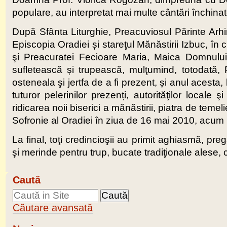
populare, au interpretat mai multe cântări închina
După Sfânta Liturghie, Preacuviosul Părinte Arhima
Episcopia Oradiei și stareţul Mănăstirii Izbuc, în
şi Preacuratei Fecioare Maria, Maica Domnului
sufletească și trupească, mulţumind, totodată, P
osteneala şi jertfa de a fi prezent, și anul acest
tuturor pelerinilor prezenți, autorităţilor locale
ridicarea noii biserici a mănăstirii, piatra de temeli
Sofronie al Oradiei în ziua de 16 mai 2010, acum 
La final, toţi credincioşii au primit aghiasmă, pr
şi merinde pentru trup, bucate tradiţionale alese, 
Caută
Căutare avansată