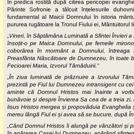
În predica rostită după citirea pericopei evanghel
Părinte Sofronie a tâlcuit înțelesurile duhovnice
fundamental al Maicii Domnului în istoria mâ
pururea rugătoare la Tronul Fiului ei, Mântuitorul 
„Vineri, în Săptămâna Luminată a Sfintei Învieri 
însoțit-o pe Maica Domnului, pe femeile mironosiț
coborârea în mormânt a Domnului, întreaga 
Preasfânta Născătoare de Dumnezeu, în toate bis
Fecioarei Maria, Izvorul Tămăduirii.”
„În ziua luminată de prăznuire a Izvorului Tăm
prezintă pe Fiul lui Dumnezeu intransigent cu cei
aminte că Domnul Hristos mai înainte a vorbi
bunăvoie și despre Învierea Sa cea de a treia zi,
Iisus Hristos mergea și propovăduia Evanghelia ș
mereu lângă Fiul ei și avea să se bucure, după Înv
„Când Domnul Hristos îi alungă pe vânzători și 
în apărarea Casei lui Dumnezeu, apărând sfințenia