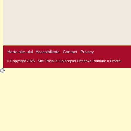
Harta site-ului
Accesibilitate
Contact
Privacy
© Copyright 2026 - Site Oficial al Episcopiei Ortodoxe Române a Oradiei