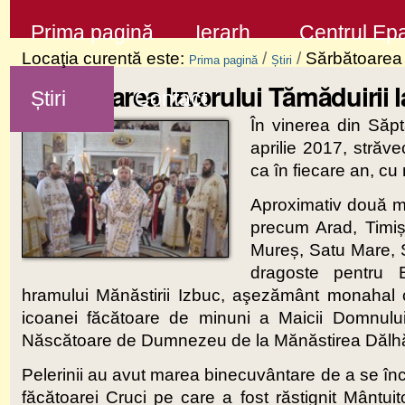
Sari
Secţiuni
Prima pagină
Ierarh
Centrul Epa
la
Locaţia curentă este:
/
/
Sărbătoarea 
Prima pagină
Știri
conţinut
Sărbătoarea Izvorului Tămăduirii 
Știri
Contact
|
În vinerea din Săp
Sari
aprilie 2017, străv
la
ca în fiecare an, c
navigare
Aproximativ două mii 
precum Arad, Timiș
Mureș, Satu Mare, Să
dragoste pentru B
hramului Mănăstirii Izbuc, aşezământ monahal cu
icoanei făcătoare de minuni a Maicii Domnulu
Născătoare de Dumnezeu de la Mănăstirea Dălhăuț
Pelerinii au avut marea binecuvântare de a se înch
făcătoarei Cruci pe care a fost răstignit Mântuit