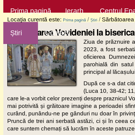
Sari
Secţiuni
Prima pagină
Ierarh
Centrul Epa
la
Locaţia curentă este:
/
/
Sărbătoarea 
Prima pagină
Știri
conţinut
Sărbătoarea Vovideniei la biserica
Știri
Contact
|
Ziua de prăznuire a 
Sari
2023, a fost serbată
la
oficierea Dumnezeie
navigare
parohială din satu
principal al lăcașului
După ce s-a dat citi
(Luca 10, 38-42; 11,
care le-a vorbit celor prezenți despre praznicul V
mai potrivită și grăitoare imagine a perioadei sfi
curând, punându-ne pe gânduri nu doar în privința
Pruncă de trei ani serbată astăzi, ci și în ceea ce
care suntem chemați să lucrăm în aceste patruzeci