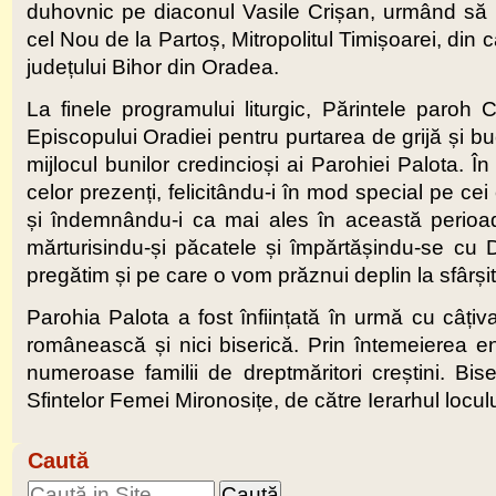
duhovnic pe diaconul Vasile Crișan, urmând să slu
cel Nou de la Partoș, Mitropolitul Timișoarei, din 
județului Bihor din Oradea.
La finele programului liturgic, Părintele paro
Episcopului Oradiei pentru purtarea de grijă și bu
mijlocul bunilor credincioși ai Parohiei Palota. 
celor prezenți, felicitându-i în mod special pe 
și îndemnându-i ca mai ales în această perioadă
mărturisindu-și păcatele și împărtășindu-se cu
pregătim și pe care o vom prăznui deplin la sfârșit
Parohia Palota a fost înființată în urmă cu câțiv
românească și nici biserică. Prin întemeierea enor
numeroase familii de dreptmăritori creștini. Bis
Sfintelor Femei Mironosițe, de către Ierarhul loculu
Caută