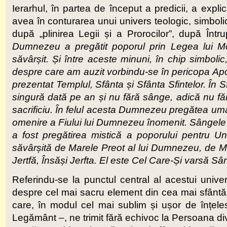
Ierarhul, în partea de început a predicii, a explic
avea în conturarea unui univers teologic, simbolic
după „plinirea Legii și a Prorocilor”, după Înt
Dumnezeu a pregătit poporul prin Legea lui Mo
săvârșit. Și între aceste minuni, în chip simbolic
despre care am auzit vorbindu-se în pericopa Apost
prezentat Templul, Sfânta și Sfânta Sfintelor. În S
singură dată pe an și nu fără sânge, adică nu fără
sacrificiu. În felul acesta Dumnezeu pregătea uman
omenire a Fiului lui Dumnezeu înomenit. Sângele an
a fost pregătirea mistică a poporului pentru Un
săvârșită de Marele Preot al lui Dumnezeu, de Ma
Jertfă, Însăși Jerfta. El este Cel Care-Și varsă Sâ
Referindu-se la punctul central al acestui univer
despre cel mai sacru element din cea mai sfântă î
care, în modul cel mai sublim și ușor de înțeles
Legământ –, ne trimit fără echivoc la Persoana di