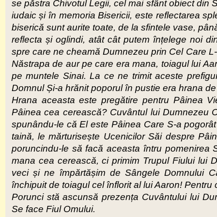
se păstra Chivotul Legii, cel mai sfânt obiect din S
iudaic și în memoria Bisericii, este reflectarea spl
biserică sunt aurite toate, de la sfintele vase, pân
reflecta și oglindi, atât cât putem înțelege noi d
spre care ne cheamă Dumnezeu prin Cel Care L-a t
Năstrapa de aur pe care era mana, toiagul lui Aaro
pe muntele Sinai. La ce ne trimit aceste prefig
Domnul Și-a hrănit poporul în pustie era hrana d
Hrana aceasta este pregătire pentru Pâinea Vi
Pâinea cea cerească? Cuvântul lui Dumnezeu Ca
spunându-le că El este Pâinea Care S-a pogorât di
taină, le mărturisește Ucenicilor Săi despre Pâi
poruncindu-le să facă aceasta întru pomenirea Sa
mana cea cerească, ci primim Trupul Fiului lui
veci și ne împărtășim de Sângele Domnului Ca
închipuit de toiagul cel înflorit al lui Aaron! Pen
Porunci stă ascunsă prezența Cuvântului lui D
Se face Fiul Omului.