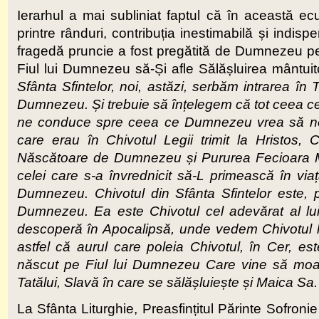
Ierarhul a mai subliniat faptul că în această ecua
printre rânduri, contribuția inestimabilă și indi
fragedă pruncie a fost pregătită de Dumnezeu pen
Fiul lui Dumnezeu să-Și afle Sălășluirea mântui
Sfânta Sfintelor, noi, astăzi, serbăm intrarea în
Dumnezeu. Și trebuie să înțelegem că tot ceea ce n
ne conduce spre ceea ce Dumnezeu vrea să ne t
care erau în Chivotul Legii trimit la Hristos
Născătoare de Dumnezeu și Pururea Fecioara Mar
celei care s-a învrednicit să-L primească în viaț
Dumnezeu. Chivotul din Sfânta Sfintelor este, 
Dumnezeu. Ea este Chivotul cel adevărat al l
descoperă în Apocalipsă, unde vedem Chivotul l
astfel că aurul care poleia Chivotul, în Cer, 
născut pe Fiul lui Dumnezeu Care vine să moară
Tatălui, Slavă în care se sălășluiește și Maica Sa
La Sfânta Liturghie, Preasfințitul Părinte Sofronie l