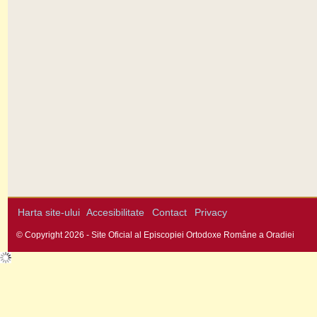
Harta site-ului
Accesibilitate
Contact
Privacy
© Copyright 2026 - Site Oficial al Episcopiei Ortodoxe Române a Oradiei