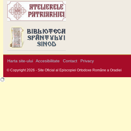
Harta site-ului
Accesibilitate
Contact
Privacy
© Copyright 2026 - Site Oficial al Episcopiei Ortodoxe Române a Oradiei