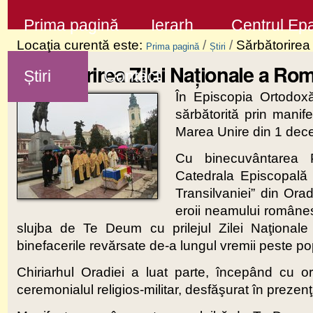
Sari
Secţiuni
Prima pagină
Ierarh
Centrul Epa
la
Locaţia curentă este:
/
/
Sărbătorirea
Prima pagină
Știri
conţinut
Sărbătorirea Zilei Naţionale a Ro
Știri
Contact
|
În Episcopia Ortodox
Sari
sărbătorită prin manife
la
Marea Unire din 1 dec
navigare
Cu binecuvântarea Pr
Catedrala Episcopală „
Transilvaniei” din Orad
eroii neamului românesc
slujba de Te Deum cu prilejul Zilei Naţiona
binefacerile revărsate de-a lungul vremii peste p
Chiriarhul Oradiei a luat parte, începând cu or
ceremonialul religios-militar, desfăşurat în prezenţa