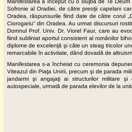
Manifestarea a început cu o slujbă de Te Deum of
Sofronie al Oradiei, de către preoţii capelani car
Oradea, răspunsurile fiind date de către corul 
Ciorogariu” din Oradea. Au urmat discursuri rosti
Domnul Prof. Univ. Dr. Viorel Faur, care au evoca
fiind subliniat aportul consistent al românilor biho
diplome de excelenţă şi câte un steag tricolor uno
remarcabile în activitate, dând dovadă de altruism şi
Manifestarea s-a încheiat cu ceremonia depunerii
Viteazul din Piaţa Unirii, precum şi de parada milita
jandarmi şi angajaţi ai structurilor militare ş
autospeciale, urmată de parada elevilor de la uni