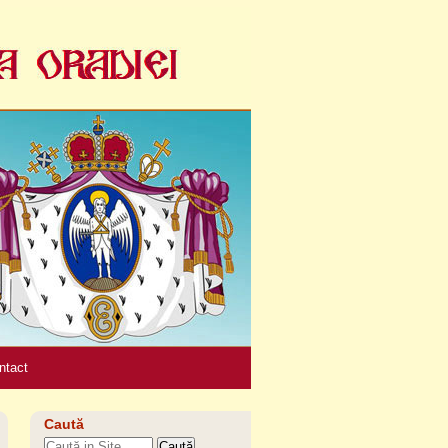
Unelte
personale
ntact
Caută