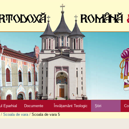
ul Eparhial
Documente
Învățamânt Teologic
Știri
Co
/
Scoala de vara
/
Scoala de vara 5