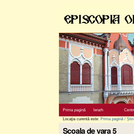
Sari
la
conţinut
|
Sari
la
navigare
Secţiuni
Prima pagină
Ierarh
Centr
Locaţia curentă este:
Prima pagină
/
Știri
Scoala de vara 5