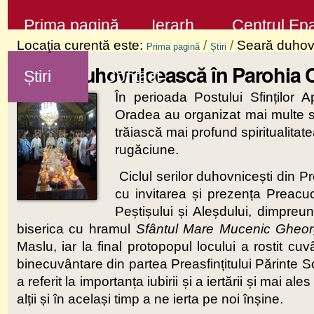
Sari
Secţiuni
Prima pagină
Ierarh
Centrul Epa
la
Locaţia curentă este:
/
/
Seară duhovn
Prima pagină
Știri
conţinut
Seară duhovnicească în Parohia C
Știri
Contact
|
În perioada Postului Sfinților A
Sari
Oradea au organizat mai multe ser
la
trăiască mai profund spiritualitat
navigare
rugăciune.
Ciclul serilor duhovnicești din 
cu invitarea și prezența Preacu
Peștișului și Aleșdului, dimpreună
biserica cu hramul
Sfântul Mare Mucenic Gheo
Maslu, iar la final protopopul locului a rostit cu
binecuvântare din partea Preasfințitului Părinte S
a referit la importanța iubirii și a iertării și mai 
alții și în același timp a ne ierta pe noi înșine.