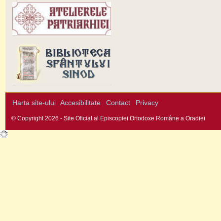
Harta site-ului
Accesibilitate
Contact
Privacy
© Copyright 2026 - Site Oficial al Episcopiei Ortodoxe Române a Oradiei