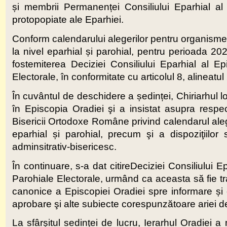
și membrii Permanenței Consiliului Eparhial al 
protopopiate ale Eparhiei.
Conform calendarului alegerilor pentru organisme
la nivel eparhial și parohial, pentru perioada 20
fostemiterea Deciziei Consiliului Eparhial al E
Electorale, în conformitate cu articolul 8, alineatul 
În cuvântul de deschidere a ședinței, Chiriarhul lo
în Episcopia Oradiei şi a insistat asupra respect
Bisericii Ortodoxe Române privind calendarul alege
eparhial și parohial, precum şi a dispoziţiilo
adminsitrativ-bisericesc.
În continuare, s-a dat citireDeciziei Consiliului 
Parohiale Electorale, urmând ca aceasta să fie tra
canonice a Episcopiei Oradiei spre informare ș
aprobare şi alte subiecte corespunzătoare ariei d
La sfârșitul sedinței de lucru, Ierarhul Oradiei a