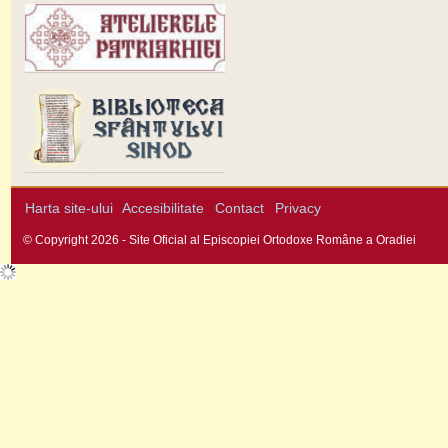
Harta site-ului
Accesibilitate
Contact
Privacy
© Copyright 2026 - Site Oficial al Episcopiei Ortodoxe Române a Oradiei