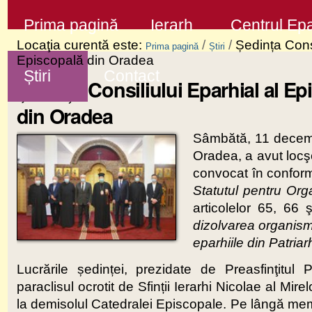
Sari
Secţiuni
Prima pagină
Ierarh
Centrul Epa
la
Locaţia curentă este:
/
/
Ședința Consi
Prima pagină
Știri
conţinut
Episcopală din Oradea
Știri
Contact
|
Ședința Consiliului Eparhial al Ep
Sari
din Oradea
la
Sâmbătă, 11 decemb
navigare
Oradea, a avut locşe
convocat în conformi
Statutul pentru Or
articolelor 65, 66
dizolvarea organisme
eparhiile din Patri
Lucrările ședinței, prezidate de Preasfinţitul
paraclisul ocrotit de Sfinții Ierarhi Nicolae al Mir
la demisolul Catedralei Episcopale. Pe lângă membri