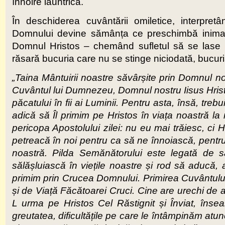
înnoire lăuntrică.
În deschiderea cuvântării omiletice, interpre
Domnului devine sămânța ce preschimbă inima omu
Domnul Hristos – chemând sufletul să se lase lu
răsară bucuria care nu se stinge niciodată, bucuria
„Taina Mântuirii noastre săvârșite prin Domnul n
Cuvântul lui Dumnezeu, Domnul nostru Iisus Hrist
păcatului în fii ai Luminii. Pentru asta, însă, tr
adică să Îl primim pe Hristos în viața noastră l
pericopa Apostolului zilei
:
nu eu mai trăiesc, ci 
petreacă în noi pentru ca să ne înnoiască, pent
noastră. Pilda Semănătorului este legată de
sălășluiască în viețile noastre și rod să aducă,
primim prin Crucea Domnului. Primirea Cuvântului 
și de Viață Făcătoarei Cruci. Cine are urechi de
L urma pe Hristos Cel Răstignit și Înviat, însea
greutatea, dificultățile pe care le întâmpinăm at