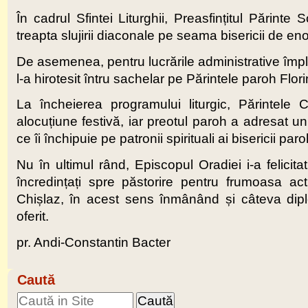
În cadrul Sfintei Liturghii, Preasfințitul Părinte
treapta slujirii diaconale pe seama bisericii de e
De asemenea, pentru lucrările administrative împli
l-a hirotesit întru sachelar pe Părintele paroh Flo
La încheierea programului liturgic, Părintele 
alocuțiune festivă, iar preotul paroh a adresat un
ce îi închipuie pe patronii spirituali ai bisericii paro
Nu în ultimul rând, Episcopul Oradiei i-a felicita
încredințați spre păstorire pentru frumoasa acti
Chișlaz, în acest sens înmânând și câteva dipl
oferit.
pr. Andi-Constantin Bacter
Caută