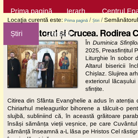
Sari
Secţiuni
Prima pagină
Ierarh
Centrul Epa
la
Locaţia curentă este:
/
/
Semănătorul 
Prima pagină
Știri
conţinut
Semănătorul și Crucea. Rodirea C
Știri
Contact
|
În
Duminica Sfințilo
Sari
2025, Preasfințitul 
la
Liturghie în sobor 
navigare
Altarul bisericii î
Chișlaz. Slujirea arh
exteriorul lăcașulu
sfințite.
Citirea din Sfânta Evanghelie a adus în atenția 
Chiriarhul meleagurilor bihorene a tâlcuit-o pe
slujbă, subliniind că, în această grăitoare para
însăși sămânța vieții veșnice, pe care Cuvântul
sămânță înseamnă a-L lăsa pe Hristos Cel răstignit