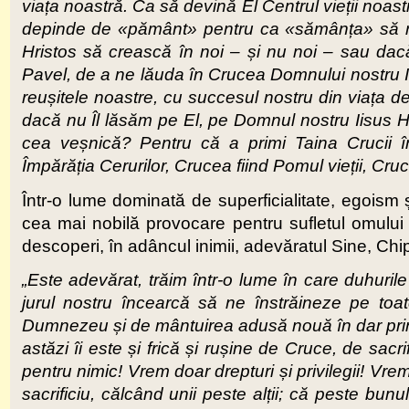
viața noastră. Ca să devină El Centrul vieții noas
depinde de «pământ» pentru ca «sămânța» să ro
Hristos să crească în noi – și nu noi – sau dac
Pavel, de a ne lăuda în Crucea Domnului nostru Iisu
reușitele noastre, cu succesul nostru din viața de z
dacă nu Îl lăsăm pe El, pe Domnul nostru Iisus Hr
cea veșnică? Pentru că a primi Taina Crucii 
Împărăția Cerurilor, Crucea fiind Pomul vieții, C
Într-o lume dominată de superficialitate, egoism
cea mai nobilă provocare pentru sufletul omulu
descoperi, în adâncul inimii, adevăratul Sine, Ch
„Este adevărat, trăim într-o lume în care duhuri
jurul nostru încearcă să ne înstrăineze pe toa
Dumnezeu și de mântuirea adusă nouă în dar prin 
astăzi îi este și frică și rușine de Cruce, de sacr
pentru nimic! Vrem doar drepturi și privilegii! Vr
sacrificiu, călcând unii peste alții
; c
ă peste bunul 