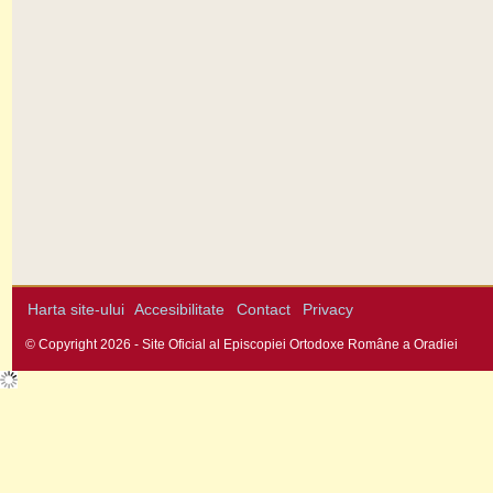
Harta site-ului
Accesibilitate
Contact
Privacy
© Copyright 2026 - Site Oficial al Episcopiei Ortodoxe Române a Oradiei