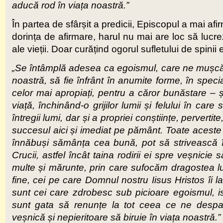
aducă rod în viața noastră.”
În partea de sfârșit a predicii, Episcopul a mai afi
dorința de afirmare, harul nu mai are loc să lucr
ale vieții. Doar curățind ogorul sufletului de spin
„Se întâmplă adesea ca egoismul, care ne mușcă p
noastră, să fie înfrânt în anumite forme, în speci
celor mai apropiați, pentru a căror bunăstare – ș
viață, închinând-o grijilor lumii și felului în ca
întregii lumi, dar și a propriei conștiințe, perverti
succesul aici și imediat pe pământ. Toate aceste 
înnăbuși sămânța cea bună, pot să strivească î
Crucii, astfel încât taina rodirii ei spre veșnicie s
multe și mărunte, prin care sufocăm dragostea l
fine, cei pe care Domnul nostru Iisus Hristos îi lau
sunt cei care zdrobesc sub picioare egoismul, ispi
sunt gata să renunțe la tot ceea ce ne despa
veșnică și nepieritoare să biruie în viața noastră.”