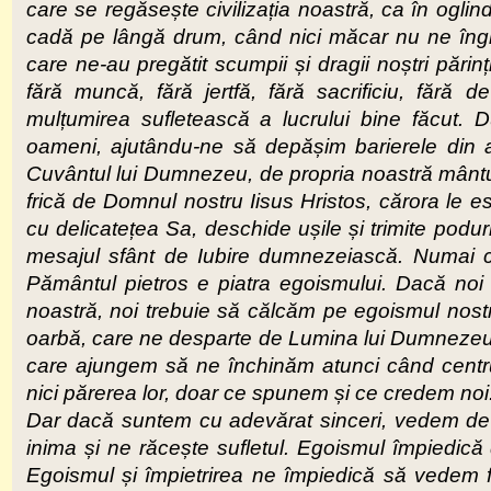
care se regăsește civilizația noastră, ca în o
cadă pe lângă drum, când nici măcar nu ne îngrijim
care ne-au pregătit scumpii și dragii noștri pări
fără muncă, fără jertfă, fără sacrificiu, făr
mulțumirea sufletească a lucrului bine făcut.
oameni, ajutându-ne să depășim barierele din
Cuvântul lui Dumnezeu, de propria noastră mântui
frică de Domnul nostru Iisus Hristos, cărora le 
cu delicatețea Sa, deschide ușile și trimite podur
mesajul sfânt de Iubire dumnezeiască. Numai că
Pământul pietros e piatra egoismului. Dacă noi 
noastră, noi trebuie să călcăm pe egoismul nost
oarbă, care ne desparte de Lumina lui Dumnezeu. P
care ajungem să ne închinăm atunci când centrul 
nici părerea lor, doar ce spunem și ce credem noi
Dar dacă suntem cu adevărat sinceri, vedem de 
inima și ne răcește sufletul. Egoismul împiedică de
Egoismul și împietrirea ne împiedică să vedem