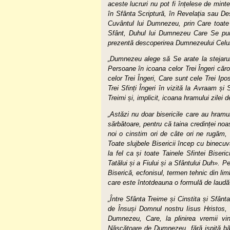
aceste lucruri nu pot fi înțelese de mint
în Sfânta Scriptură, în Revelația sau De
Cuvântul lui Dumnezeu, prin Care toate
Sfânt, Duhul lui Dumnezeu Care Se purta
prezentă descoperirea Dumnezeului Celui U
„Dumnezeu alege să Se arate la stejarul
Persoane în icoana celor Trei Îngeri că
celor Trei Îngeri, Care sunt cele Trei Ip
Trei Sfinți Îngeri în vizită la Avraam ș
Treimi și, implicit, icoana hramului zilei d
„Astăzi nu doar bisericile care au hramul
sărbătoare, pentru că taina credinței noa
noi o cinstim ori de câte ori ne rugăm,
Toate slujbele Bisericii încep cu binecu
la fel ca și toate Tainele Sfintei Biser
Tatălui și a Fiului și a Sfântului Duh». 
Biserică, ecfonisul, termen tehnic din li
care este întotdeauna o formulă de laudă
„Între Sfânta Treime și Cinstita și Sfânt
de Însuși Domnul nostru Iisus Hristos, 
Dumnezeu, Care, la plinirea vremii v
Născătoare de Dumnezeu, fără ispită băr