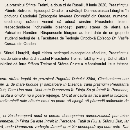
La praznicul Sfintei Treimi, a doua zi de Rusalii, 8 iunie 2020, Preasfinţitul
Părinte Sofronie, Episcopul Oradiei, a săvârșit Dumnezeiasca Liturghie în
pridvorul Catedralei Episcopale
Învierea Domnului
din Oradea, numeroși
credincioși orădeni venind să aducă cinstire Preasfintei Treimi,
respectându-se îndrumările bisericeşti pentru starea de alertă ale
Patriarhiei Române. Răspunsurile liturgice au fost date de un grup de
studenți teologi de la Facultatea de Teologie Ortodoxă
Episcop Dr. Vasile
Coman
din Oradea.
l Sfintei Liturghii, după citirea pericopei evanghelice rânduite, Preasfințitul
a de iubire eternă din cadrul Preasfintei Treimi, Tatăl și Fiul și Duhul Sfânt,
iniind că între Sfânta Treime și Sfânta Cruce a Mântuitorului Iisus Hristos
 este strâns legată de praznicul Pogorârii Duhului Sfânt, Cincizecimea sau
lii, zi de mare bucurie și sărbătoare în Biserică, când prăznuim Preasfânta
l Duh, Care Una sunt. Unul este Dumnezeu în Ființa Sa și Întreit în Persoane,
ăzută a omului nu o poate înțelege. Oricât ar căuta să facă apel la filozofie,
uterile minții sale căzute omul nu poate să ajungă să pătrundă adâncurile de
, ni Se descoperă nouă și primim descoperirea dumnezeiască prin taina
mnezeu în Ființa Sa este Întreit în Persoane, Tatăl și Fiul și Sfântul Duh, iar
ră, unde Dumnezeu vorbește lămurit și ni Se descoperă așa cum este. Dar