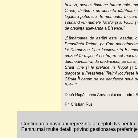
treia zi, deschizându-ne tuturor cale spr
Cruce, făcând-o pe aceasta dătătoare d
legătură puternică. În momentul în care
spunând «În numele Tatălui și al Fiului și
de credința adevărată a Bisericii.”
„Sărbătoarea de astăzi este, așadar, o
Preasfânta Treime, pe Care noi neînceta
lui Dumnezeu Care locuiește în Biseric
prezent în mijlocul nostru, în cel mai tai
dumneavoastră, de credincioși, pe care, pri
Sfânt vine și le preface în Trupul și
dragoste a Preasfintei Treimi locuiește 
Căruia Îi cerem să ne dăruiască nouă s
Sale. ”
După Rugăciunea Amvonului din cadrul Sfin
Pr. Cristian Rus
Harta site-ului
Accesibilitate
Contac
Continuarea navigării reprezintă acceptul dvs pentru a
Pentru mai multe detalii privind gestionarea preferințel
© Copyright 2026 - Site Oficial al Episcopi