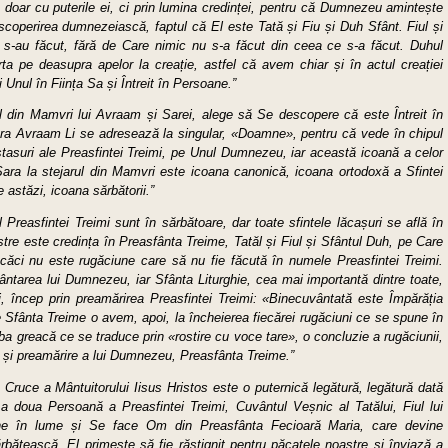
e doar cu puterile ei, ci prin lumina credinței, pentru că Dumnezeu amintește
scoperirea dumnezeiască, faptul că El este Tată și Fiu și Duh Sfânt. Fiul și
 s-au făcut, fără de Care nimic nu s-a făcut din ceea ce s-a făcut. Duhul
 pe deasupra apelor la creație, astfel că avem chiar și în actul creației
nul în Ființa Sa și Întreit în Persoane.”
 din Mamvri lui Avraam și Sarei, alege să Se descopere că este Întreit în
rora Avraam Li se adresează la singular, «Doamne», pentru că vede în chipul
ostasuri ale Preasfintei Treimi, pe Unul Dumnezeu, iar această icoană a celor
i Sara la stejarul din Mamvri este icoana canonică, icoana ortodoxă a Sfintei
e astăzi, icoana sărbătorii.”
 Preasfintei Treimi sunt în sărbătoare, dar toate sfintele lăcașuri se află în
stre este credința în Preasfânta Treime, Tatăl și Fiul și Sfântul Duh, pe Care
 căci nu este rugăciune care să nu fie făcută în numele Preasfintei Treimi.
vântarea lui Dumnezeu, iar Sfânta Liturghie, cea mai importantă dintre toate,
ici, încep prin preamărirea Preasfintei Treimi: «Binecuvântată este Împărăția
Pe Sfânta Treime o avem, apoi, la încheierea fiecărei rugăciuni ce se spune în
mba greacă ce se traduce prin «rostire cu voce tare», o concluzie a rugăciunii,
 și preamărire a lui Dumnezeu, Preasfânta Treime.”
a Cruce a Mântuitorului Iisus Hristos este o puternică legătură, legătură dată
a doua Persoană a Preasfintei Treimi, Cuvântul Veșnic al Tatălui, Fiul lui
ine în lume și Se face Om din Preasfânta Fecioară Maria, care devine
bătească. El primește să fie răstignit pentru păcatele noastre și înviază a