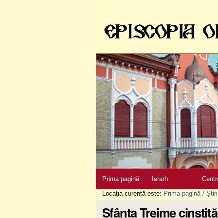
Sari
la
conţinut
|
Sari
la
navigare
Secţiuni
Prima pagină
Ierarh
Centr
Locaţia curentă este:
Prima pagină
/
Știri
Sfânta Treime cinstit