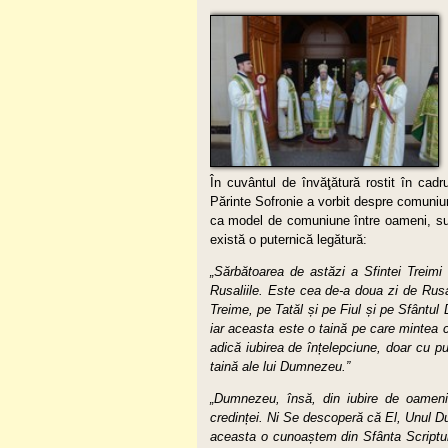
În cuvântul de învăţătură rostit în cadru
Părinte Sofronie a vorbit despre comuniune
ca model de comuniune între oameni, subl
există o puternică legătură:
„Sărbătoarea de astăzi a Sfintei Treimi
Rusaliile. Este cea de-a doua zi de Rusa
Treime, pe Tatăl și pe Fiul și pe Sfântu
iar aceasta este o taină pe care mintea c
adică iubirea de înțelepciune, doar cu p
taină ale lui Dumnezeu.”
„Dumnezeu, însă, din iubire de oameni
credinței. Ni Se descoperă că El, Unul Du
aceasta o cunoaștem din Sfânta Scriptu