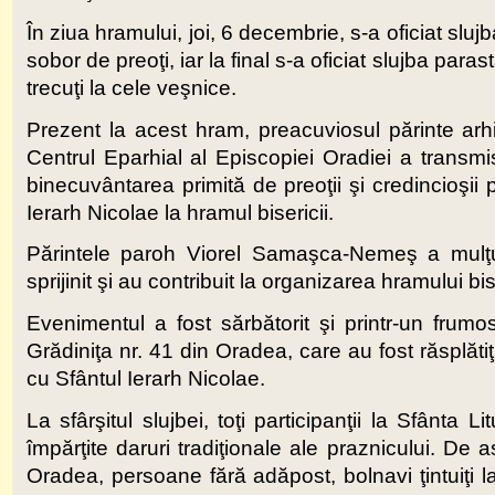
În ziua hramului, joi, 6 decembrie, s-a oficiat sluj
sobor de preoţi, iar la final s-a oficiat slujba parast
trecuţi la cele veşnice.
Prezent la acest hram, preacuviosul părinte arhi
Centrul Eparhial al Episcopiei Oradiei a transmis 
binecuvântarea primită de preoţii şi credincioşii
Ierarh Nicolae la hramul bisericii.
Părintele paroh Viorel Samaşca-Nemeş a mulţum
sprijinit şi au contribuit la organizarea hramului bise
Evenimentul a fost sărbătorit şi printr-un frum
Grădiniţa nr. 41 din Oradea, care au fost răsplătiţi
cu Sfântul Ierarh Nicolae.
La sfârşitul slujbei, toţi participanţii la Sfânta 
împărţite daruri tradiţionale ale praznicului. D
Oradea, persoane fără adăpost, bolnavi ţintuiţi la