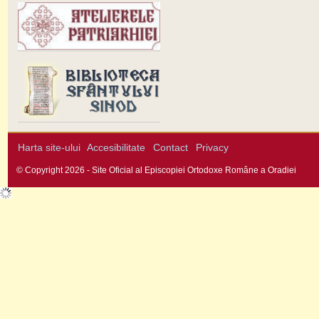
Harta site-ului
Accesibilitate
Contact
Privacy
© Copyright 2026 - Site Oficial al Episcopiei Ortodoxe Române a Oradiei