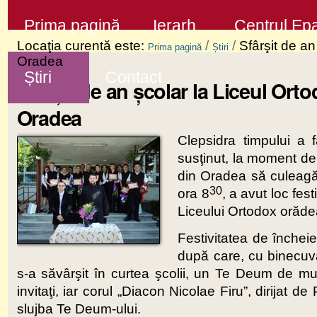
Sari
Secţiuni
Prima pagină
Ierarh
Centrul Epa
la
Locaţia curentă este:
/
/
Sfârşit de a
Prima pagină
Știri
conţinut
Oradea
Știri
Contact
|
Sfârşit de an şcolar la Liceul Or
Sari
Oradea
la
Clepsidra timpului a
navigare
susţinut, la moment de
din Oradea să culeagă 
30
ora 8
, a avut loc fes
Liceului Ortodox orăde
Festivitatea de încheie
după care, cu binecuvâ
s-a săvârşit în curtea şcolii, un Te Deum de mulţu
invitaţi, iar corul „Diacon Nicolae Firu”, dirijat d
slujba Te Deum-ului.