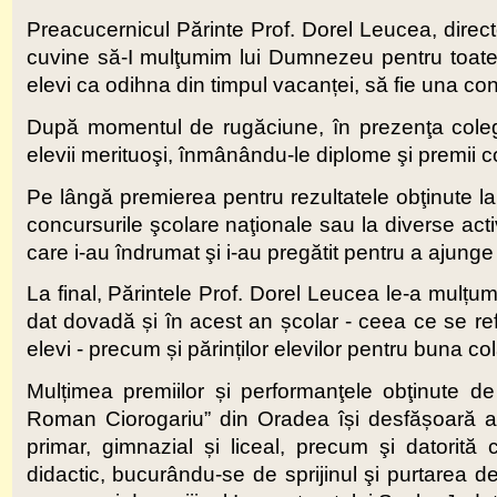
Preacucernicul Părinte Prof. Dorel Leucea, directo
cuvine să-I mulţumim lui Dumnezeu pentru toate b
elevi ca odihna din timpul vacanței, să fie una con
După momentul de rugăciune, în prezenţa colegilor,
elevii merituoşi, înmânându-le diplome şi premii con
Pe lângă premierea pentru rezultatele obţinute la c
concursurile şcolare naţionale sau la diverse acti
care i-au îndrumat şi i-au pregătit pentru a ajunge
La final, Părintele Prof. Dorel Leucea le-a mulțum
dat dovadă și în acest an școlar - ceea ce se ref
elevi - precum și părinților elevilor pentru buna 
Mulțimea premiilor și performanţele obţinute d
Roman Ciorogariu” din Oradea își desfășoară act
primar, gimnazial și liceal, precum şi datorită 
didactic, bucurându-se de sprijinul şi purtarea de