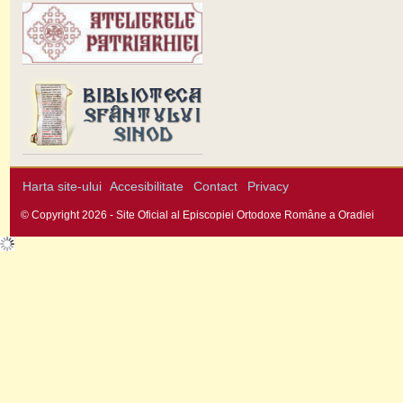
Harta site-ului
Accesibilitate
Contact
Privacy
© Copyright 2026 - Site Oficial al Episcopiei Ortodoxe Române a Oradiei