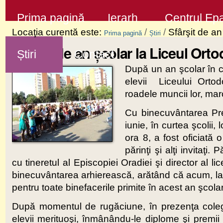
Sari
Secţiuni
Prima pagină
Ierarh
Centrul Epa
la
Locaţia curentă este:
/
/
Sfârşit de a
Prima pagină
Știri
conţinut
Sfârşit de an şcolar la Liceul Ort
Știri
Contact
|
După un an şcolar în c
Sari
elevii Liceului Orto
la
roadele muncii lor, marc
navigare
Cu binecuvântarea Prea
iunie, în curtea şcolii
ora 8, a fost oficiată 
părinţi şi alţi invitaţi
cu tineretul al Episcopiei Oradiei şi director al li
binecuvântarea arhierească, arătând că acum, l
pentru toate binefacerile primite în acest an şcola
După momentul de rugăciune, în prezenţa colegilor,
elevii merituoşi, înmânându-le diplome şi premii c