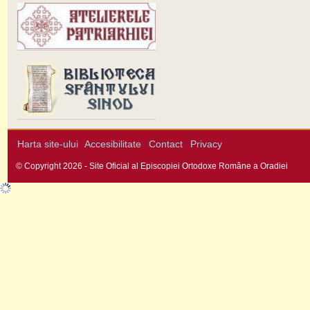
Harta site-ului
Accesibilitate
Contact
Privacy
© Copyright 2026 - Site Oficial al Episcopiei Ortodoxe Române a Oradiei