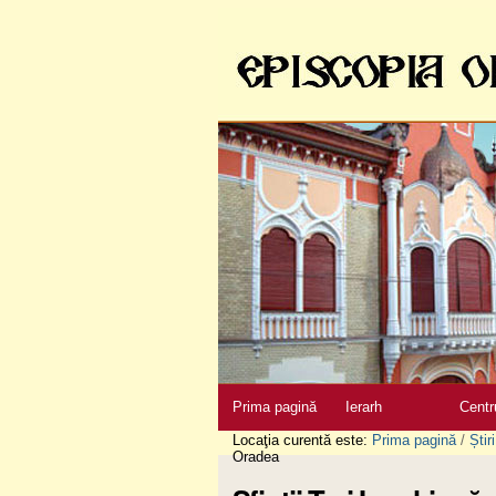
Sari
la
conţinut
|
Sari
la
navigare
Secţiuni
Prima pagină
Ierarh
Centr
Locaţia curentă este:
Prima pagină
/
Știri
Oradea