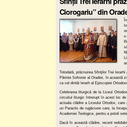
Sfinţii Trei Ierarhi p
Ciorogariu” din Orad
Î
I
o
s
R
s
N
L
an
Totodată, prăznuirea Sfinţilor Trei Ierarh
Părinte Sofronie al Oradiei, în această zi
ca cel dintâi Ierarh al Episcopiei Ortod
Celebrarea liturgică de la Liceul Ortod
circuitul liturgic întrerupt în acest loc d
actuala clădire a Liceului Ortodox, car
un Paraclis de rugăciune care, la începu
Academiei Teologice, pentru a potoli setea
Dacă în această clădire, recent redobân