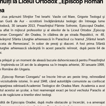
răznuiţi la Liceul Ortodox „Episcop Roman
ea
n ziua prăznuirii Sfinţilor Trei Ierarhi: Vasile cel Mare, Grigorie Teologul şi
oan Gură de Aur - ocrotitorii învăţământului teologic din întreaga lume
rtodoxă, 30 ianuarie 2013, Preasfinţitul Părinte Sofronie, Episcopul Oradiei,
-a aflat în mijlocul profesorilor şi al elevilor de la Liceul Ortodox „Episcop
oman Ciorogariu” din Oradea, în clădirea de pe strada Republicii, nr. 48,
ăvârşind Sfânta Liturghie arhierească în Paraclisul cu hramul „Sfântul Ierarh
iceta de Remesiana”, în sobor de preoţi şi diaconi. A fost prima Sfântă
iturghie arhierească săvârşită în acest paraclis reînnoit, după peste 64 de
i.
i a prilejuit şi un moment de aleasă bucurie duhovnicească pentru Preasfinţitul
 împlinindu-se 14 ani de la alegerea sa în treapta arhieriei, 30 ianuarie 1999,
oxe Române din Ungaria.
ox „Episcop Roman Ciorogariu” se înscrie într-un arc peste timp, reînnodând
e vicisitudinile istoriei, în anul 1948, când autorităţile comuniste au confiscat
e aparţinea odinioară Academiei Teologice din Oradea Mare. Academia a avut
tul acestui an şcolar, a fost reamenajat exact pe locul vechiului Paraclis al
 de rugăciune a tinerilor elevi teologi.
dită de Episcopia Oradiei, după multe obstacole şi încercări, s-a amenajat