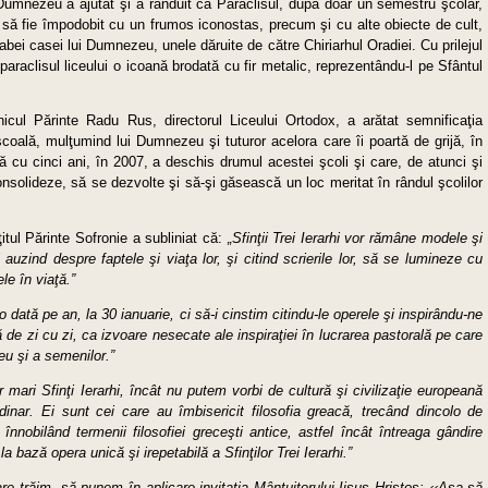
umnezeu a ajutat şi a rânduit ca Paraclisul, după doar un semestru şcolar,
ie, să fie împodobit cu un frumos iconostas, precum şi cu alte obiecte de cult,
ei casei lui Dumnezeu, unele dăruite de către Chiriarhul Oradiei. Cu prilejul
 paraclisul liceului o icoană brodată cu fir metalic, reprezentându-l pe Sfântul
nicul Părinte Radu Rus, directorul Liceului Ortodox, a arătat semnificaţia
coală, mulţumind lui Dumnezeu şi tuturor acelora care îi poartă de grijă, în
mă cu cinci ani, în 2007, a deschis drumul acestei şcoli şi care, de atunci şi
nsolideze, să se dezvolte şi să-şi găsească un loc meritat în rândul şcolilor
ţitul Părinte Sofronie a subliniat că:
„Sfinţii Trei Ierarhi vor rămâne modele şi
 auzind despre faptele şi viaţa lor, şi citind scrierile lor, să se lumineze cu
le în viaţă.”
 dată pe an, la 30 ianuarie, ci să-i cinstim citindu-le operele şi inspirându-ne
ră de zi cu zi, ca izvoare nesecate ale inspiraţiei în lucrarea pastorală pe care
eu şi a semenilor.”
r mari Sfinţi Ierarhi, încât nu putem vorbi de cultură şi civilizaţie europeană
ordinar. Ei sunt cei care au îmbisericit filosofia greacă, trecând dincolo de
înnobilând termenii filosofiei greceşti antice, astfel încât întreaga gândire
la bază opera unică şi irepetabilă a Sfinţilor Trei Ierarhi.”
e trăim, să punem în aplicare invitaţia Mântuitorului Iisus Hristos: ‹‹Aşa să