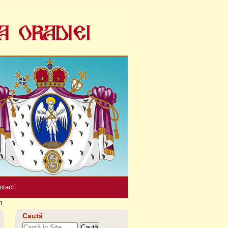
Unelte
personale
ntact
n
Caută