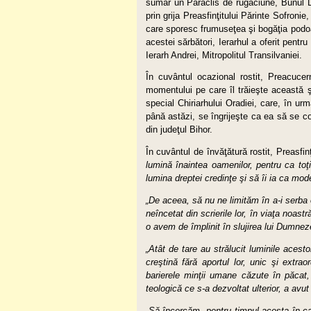
sumar un Paraclis de rugăciune, Bunul D
prin grija Preasfinţitului Părinte Sofron
care sporesc frumuseţea şi bogăţia podoab
acestei sărbători, Ierarhul a oferit pentru
Ierarh Andrei, Mitropolitul Transilvaniei.
În cuvântul ocazional rostit, Preacucer
momentului pe care îl trăieşte această ş
special Chiriarhului Oradiei, care, în ur
până astăzi, se îngrijeşte ca ea să se co
din judeţul Bihor.
În cuvântul de învăţătură rostit, Preasfin
lumină înaintea oamenilor, pentru ca toţi
lumina dreptei credinţe şi să îi ia ca mode
„De aceea, să nu ne limităm în a-i serba o
neîncetat din scrierile lor, în viaţa noast
o avem de împlinit în slujirea lui Dumnez
„Atât de tare au strălucit luminile acesto
creştină fără aportul lor, unic şi extra
barierele minţii umane căzute în păcat, 
teologică ce s-a dezvoltat ulterior, a avut 
„Să încercăm, pentru timpul acesta în car