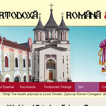
ul Eparhial
Documente
Învățamânt Teologic
Știri
Co
/
Sfinţii Trei Ierarhi prăznuiţi la Liceul Ortodox „Episcop Roman Ciorogariu” di