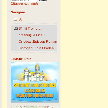
Căutare avansată
Navigare
Știri
Sfinţii Trei Ierarhi
prăznuiţi la Liceul
Ortodox „Episcop Roman
Ciorogariu” din Oradea
Link-uri utile