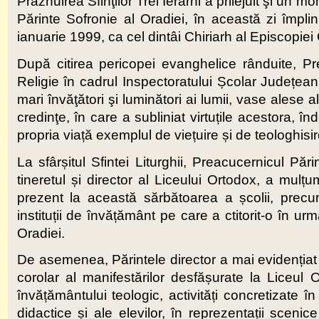
Prăznuirea Sfinţilor Trei Ierarhi a prilejuit şi u
Părinte Sofronie al Oradiei, în această zi împli
ianuarie 1999, ca cel dintâi Chiriarh al Episcopi
După citirea pericopei evanghelice rânduite, Pr
Religie în cadrul Inspectoratului Școlar Județean B
mari învăţători şi luminători ai lumii, vase alese a
credinţe, în care a subliniat virtuțile acestora, î
propria viață exemplul de viețuire și de teologhisire
La sfârșitul Sfintei Liturghii, Preacucernicul Păr
tineretul și director al Liceului Ortodox, a mulțu
prezent la această sărbătoarea a școlii, precu
instituții de învățământ pe care a ctitorit-o în 
Oradiei.
De asemenea, Părintele director a mai evidențiat fa
corolar al manifestărilor desfășurate la Liceul
învățământului teologic, activități concretizate î
didactice și ale elevilor, în reprezentații scen