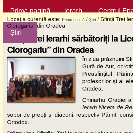
Sari
Secţiuni
Prima pagină
Ierarh
Centrul Epa
la
Locaţia curentă este:
/
/
Sfinții Trei 
Prima pagină
Știri
conţinut
Ciorogariu” din Oradea
Știri
Contact
|
Sfinții Trei Ierarhi sărbătoriți l
Sari
Ciorogariu” din Oradea
la
În ziua prăznuirii Sf
navigare
Gură de Aur, ocroti
Preasfințitul Pări
profesorilor și al e
Oradea.
Chiriarhul Oradiei a
Ierarh Niceta de R
sobor de preoți și diaconi, respectiv Părinți consil
Ortodox.