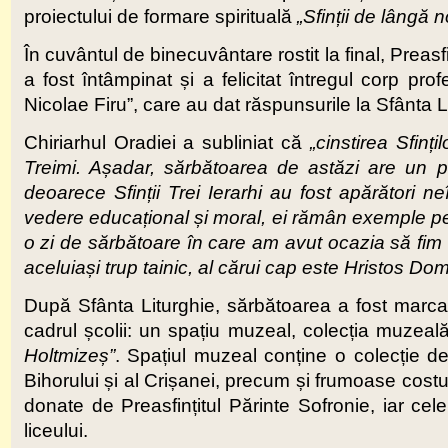
proiectului de formare spirituală
„Sfinții de lângă n
În cuvântul de binecuvântare rostit la final, Preas
a fost întâmpinat și a felicitat întregul corp pr
Nicolae Firu”, care au dat răspunsurile la Sfânta L
Chiriarhul Oradiei a subliniat că
„cinstirea Sfinți
Treimi. Așadar, sărbătoarea de astăzi are un p
deoarece Sfinții Trei Ierarhi au fost apărători ne
vedere educațional și moral, ei rămân exemple pent
o zi de sărbătoare în care am avut ocazia să fim 
aceluiași trup tainic, al cărui cap este Hristos Dom
După Sfânta Liturghie, sărbătoarea a fost marca
cadrul școlii: un spațiu muzeal, colecția muzea
Holtmizeș”
. Spațiul muzeal conține o colecție d
Bihorului și al Crișanei, precum și frumoase costu
donate de Preasfințitul Părinte Sofronie, iar cele
liceului.