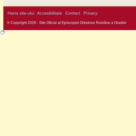
Harta site-ului
Accesibilitate
Contact
Privacy
© Copyright 2026 - Site Oficial al Episcopiei Ortodoxe Române a Oradiei